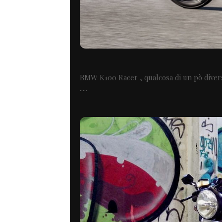
BMW K100 Racer , qualcosa di un pò diverso
.....