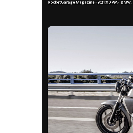
RocketGarage Magazine
•
9:21:00 PM
•
BMW
,