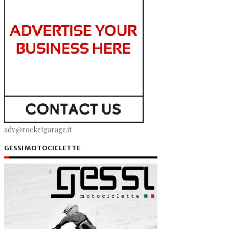
adv@rocketgarage.it
GESSI MOTOCICLETTE