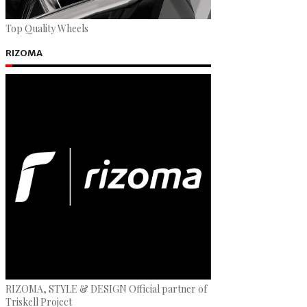
Top Quality Wheels
RIZOMA
RIZOMA, STYLE & DESIGN Official partner of
Triskell Project