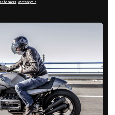
cafe racer
,
Motorcycle