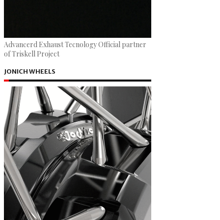
Advancerd Exhaust Tecnology Official partner
of Triskell Project
JONICH WHEELS