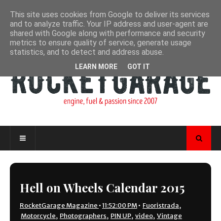
This site uses cookies from Google to deliver its services
and to analyze traffic. Your IP address and user-agent are
shared with Google along with performance and security
metrics to ensure quality of service, generate usage
statistics, and to detect and address abuse.
LEARN MORE
GOT IT
Hell on Wheels Calendar 2015
RocketGarage Magazine
•
11:52:00 PM
•
Fuoristrada
,
Motorcycle
,
Photographers
,
PIN UP
,
video
,
Vintage