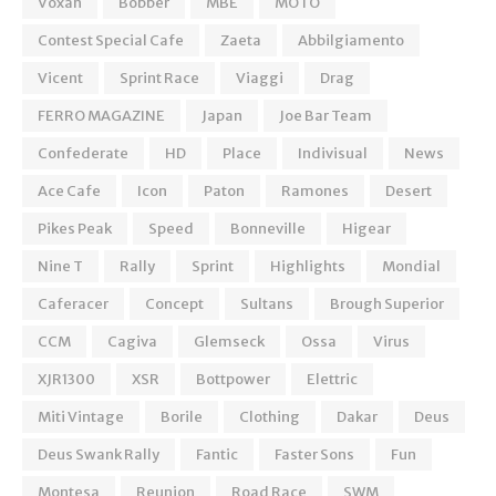
Voxan
Bobber
MBE
MOTO
Contest Special Cafe
Zaeta
Abbilgiamento
Vicent
Sprint Race
Viaggi
Drag
FERRO MAGAZINE
Japan
Joe Bar Team
Confederate
HD
Place
Indivisual
News
Ace Cafe
Icon
Paton
Ramones
Desert
Pikes Peak
Speed
Bonneville
Higear
Nine T
Rally
Sprint
Highlights
Mondial
Caferacer
Concept
Sultans
Brough Superior
CCM
Cagiva
Glemseck
Ossa
Virus
XJR1300
XSR
Bottpower
Elettric
Miti Vintage
Borile
Clothing
Dakar
Deus
Deus Swank Rally
Fantic
Faster Sons
Fun
Montesa
Reunion
Road Race
SWM