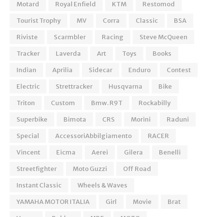
Motard
Royal Enfield
KTM
Restomod
Tourist Trophy
MV
Corra
Classic
BSA
Riviste
Scarmbler
Racing
Steve McQueen
Tracker
Laverda
Art
Toys
Books
Indian
Aprilia
Sidecar
Enduro
Contest
Electric
Strettracker
Husqvarna
Bike
Triton
Custom
Bmw. R9T
Rockabilly
Superbike
Bimota
CRS
Morini
Raduni
Special
AccessoriAbbilgiamento
RACER
Vincent
Eicma
Aerei
Gilera
Benelli
Streetfighter
Moto Guzzi
Off Road
Instant Classic
Wheels & Waves
YAMAHA MOTOR ITALIA
Girl
Movie
Brat