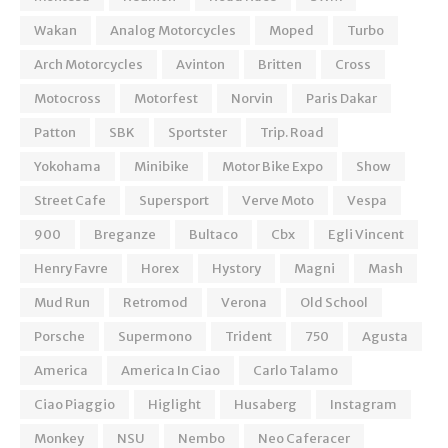
Wakan
Analog Motorcycles
Moped
Turbo
Arch Motorcycles
Avinton
Britten
Cross
Motocross
Motorfest
Norvin
Paris Dakar
Patton
SBK
Sportster
Trip. Road
Yokohama
Minibike
Motor Bike Expo
Show
Street Cafe
Supersport
Verve Moto
Vespa
900
Breganze
Bultaco
Cbx
Egli Vincent
Henry Favre
Horex
Hystory
Magni
Mash
Mud Run
Retromod
Verona
Old School
Porsche
Supermono
Trident
750
Agusta
America
America In Ciao
Carlo Talamo
Ciao Piaggio
Higlight
Husaberg
Instagram
Monkey
NSU
Nembo
Neo Caferacer