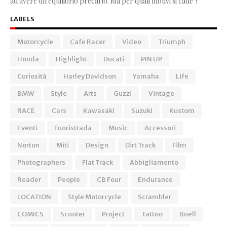
ad avere un equilibrio precario. Ma per quali motivi si cade ?
LABELS
Motorcycle
Cafe Racer
Video
Triumph
Honda
Highlight
Ducati
PIN UP
Curiosità
Harley Davidson
Yamaha
Life
BMW
Style
Arts
Guzzi
Vintage
RACE
Cars
Kawasaki
Suzuki
Kustom
Eventi
Fuoristrada
Music
Accessori
Norton
Miti
Design
Dirt Track
Film
Photographers
Flat Track
Abbigliamento
Reader
People
CB Four
Endurance
LOCATION
Style Motorcycle
Scrambler
COMICS
Scooter
Project
Tattoo
Buell