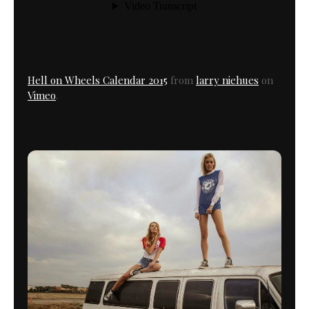
Hell on Wheels Calendar 2015
from
larry niehues
on
Vimeo
.