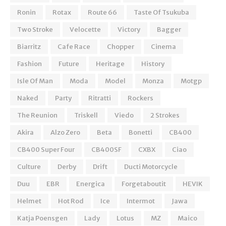
Ronin
Rotax
Route 66
Taste Of Tsukuba
Two Stroke
Velocette
Victory
Bagger
Biarritz
Cafe Race
Chopper
Cinema
Fashion
Future
Heritage
History
Isle Of Man
Moda
Model
Monza
Motgp
Naked
Party
Ritratti
Rockers
The Reunion
Triskell
Viedo
2 Strokes
Akira
Alzo Zero
Beta
Bonetti
CB400
CB400 Super Four
CB400SF
CXBX
Ciao
Culture
Derby
Drift
Ducti Motorcycle
Duu
EBR
Energica
Forgetaboutit
HEVIK
Helmet
Hot Rod
Ice
Intermot
Jawa
Katja Poensgen
Lady
Lotus
MZ
Maico