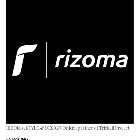
RIZOMA, STYLE & DESIGN Official partner of Triskell Project
FG RACING