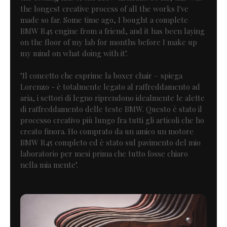
the longest creative process of all the works I've
made so far. Some time ago, I bought a complete
BMW R45 engine from a friend, and it has been laying
on the floor of my lab for months before I make up
my mind on what doing with it".
"Il concetto che esprime la boxer chair – spiega
Lorenzo - è totalmente legato al raffreddamento ad
aria, i settori di legno riprendono idealmente le alette
di raffreddamento delle teste BMW. Questo è stato il
processo creativo più lungo fra tutti gli articoli che ho
creato finora. Ho comprato da un amico un motore
BMW R45 completo ed è stato sul pavimento del mio
laboratorio per mesi prima che tutto fosse chiaro
nella mia mente".