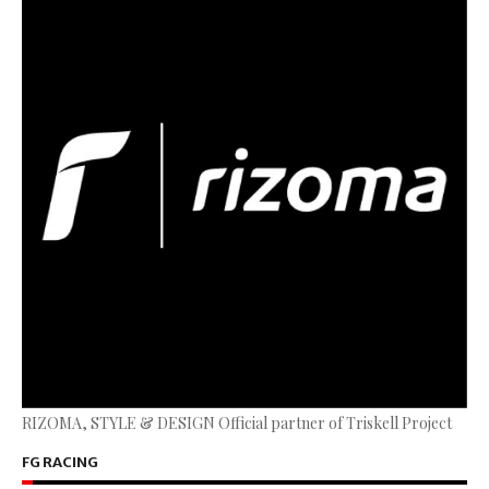
RIZOMA, STYLE & DESIGN Official partner of Triskell Project
FG RACING