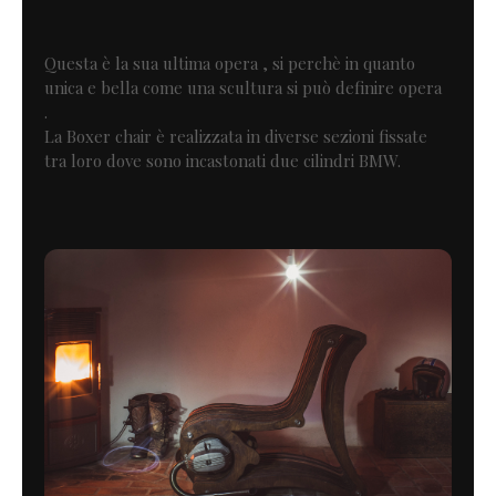
Questa è la sua ultima opera , si perchè in quanto
unica e bella come una scultura si può definire opera
.
La Boxer chair è realizzata in diverse sezioni fissate
tra loro dove sono incastonati due cilindri BMW.