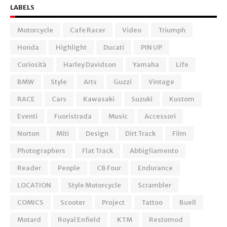
LABELS
Motorcycle
Cafe Racer
Video
Triumph
Honda
Highlight
Ducati
PIN UP
Curiosità
Harley Davidson
Yamaha
Life
BMW
Style
Arts
Guzzi
Vintage
RACE
Cars
Kawasaki
Suzuki
Kustom
Eventi
Fuoristrada
Music
Accessori
Norton
Miti
Design
Dirt Track
Film
Photographers
Flat Track
Abbigliamento
Reader
People
CB Four
Endurance
LOCATION
Style Motorcycle
Scrambler
COMICS
Scooter
Project
Tattoo
Buell
Motard
Royal Enfield
KTM
Restomod