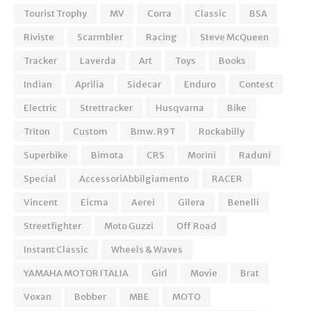
Tourist Trophy
MV
Corra
Classic
BSA
Riviste
Scarmbler
Racing
Steve McQueen
Tracker
Laverda
Art
Toys
Books
Indian
Aprilia
Sidecar
Enduro
Contest
Electric
Strettracker
Husqvarna
Bike
Triton
Custom
Bmw. R9T
Rockabilly
Superbike
Bimota
CRS
Morini
Raduni
Special
AccessoriAbbilgiamento
RACER
Vincent
Eicma
Aerei
Gilera
Benelli
Streetfighter
Moto Guzzi
Off Road
Instant Classic
Wheels & Waves
YAMAHA MOTOR ITALIA
Girl
Movie
Brat
Voxan
Bobber
MBE
MOTO