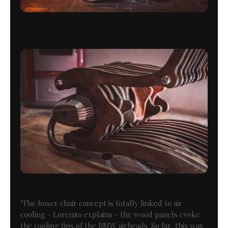
"The boxer chair concept is totally linked to air
cooling - Lorenzo explains - the wood panels evoke
the cooling fins of the BMW airheads. So far, this was