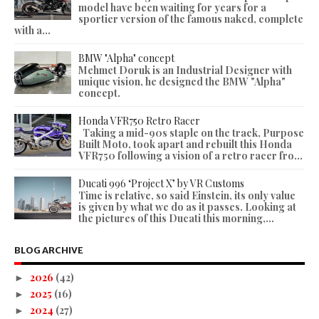
model have been waiting for years for a
sportier version of the famous naked, complete
with a...
BMW "Alpha" concept
Mehmet Doruk is an Industrial Designer with
unique vision, he designed the BMW "Alpha"
concept.
Honda VFR750 Retro Racer
Taking a mid-90s staple on the track, Purpose
Built Moto, took apart and rebuilt this Honda
VFR750 following a vision of a retro racer fro...
Ducati 996 ‘Project X’ by VR Customs
Time is relative, so said Einstein, its only value
is given by what we do as it passes. Looking at
the pictures of this Ducati this morning,...
BLOG ARCHIVE
2026
(42)
►
2025
(16)
►
2024
(27)
►