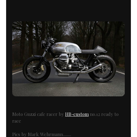
Moto Guzzi cafe racer by
HB-custom
no.12 ready to
race
Pics by Mark Wehrmann.........