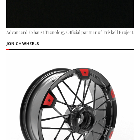
Advancerd Exhaust Tecnology Official partner of Triskell Project
JONICH WHEELS