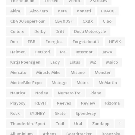
The Reunion
Triskell
Viedo
2 Strokes
Akira
Alzo Zero
Beta
Bonetti
CB400
CB400 Super Four
CB400SF
CXBX
Ciao
Culture
Derby
Drift
Ducti Motorcycle
Duu
EBR
Energica
Forgetaboutit
HEVIK
Helmet
Hot Rod
Ice
Intermot
Jawa
Katja Poensgen
Lady
Lotus
MZ
Maico
Mercato
Miracle Mike
Misano
Monster
MortorBike Expo
Motogp
Motus
Mr Martin
Nautica
Norley
Numero Tre
Plane
Playboy
REVIT
Reeves
Review
Rizoma
Rock
SYDNEY
Skate
Speedway
Thunderbird Sport
Trail
Ural
Zundapp
[
Alluminium
Athens
Boardtracker
Bosozoku