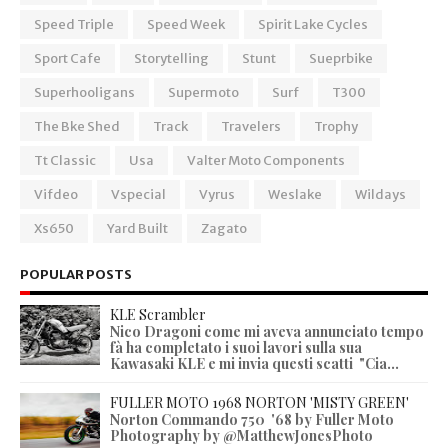
Speed Triple
Speed Week
Spirit Lake Cycles
Sport Cafe
Storytelling
Stunt
Sueprbike
Superhooligans
Supermoto
Surf
T300
The Bke Shed
Track
Travelers
Trophy
Tt Classic
Usa
Valter Moto Components
Vifdeo
Vspecial
Vyrus
Weslake
Wildays
Xs650
Yard Built
Zagato
POPULAR POSTS
KLE Scrambler
Nico Dragoni come mi aveva annunciato tempo
fà ha completato i suoi lavori sulla sua
Kawasaki KLE e mi invia questi scatti "Cia...
FULLER MOTO 1968 NORTON 'MISTY GREEN'
Norton Commando 750 '68 by Fuller Moto
Photography by @MatthewJonesPhoto