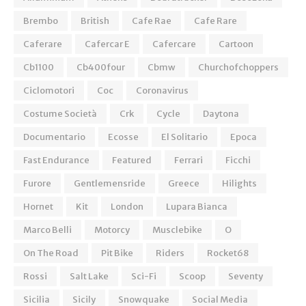
Brembo
British
Cafe Rae
Cafe Rare
Caferare
Cafercar E
Cafercare
Cartoon
Cb1100
Cb400four
Cbmw
Churchofchoppers
Ciclomotori
Coc
Coronavirus
Costume Società
Crk
Cycle
Daytona
Documentario
Ecosse
El Solitario
Epoca
Fast Endurance
Featured
Ferrari
Ficchi
Furore
Gentlemensride
Greece
Hilights
Hornet
Kit
London
Lupara Bianca
Marco Belli
Motorcy
Musclebike
O
On The Road
Pit Bike
Riders
Rocket68
Rossi
Salt Lake
Sci-Fi
Scoop
Seventy
Sicilia
Sicily
Snowquake
Social Media