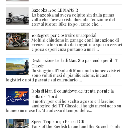
Bazooka 1100 LE MANS R
La bazooka mi aveva colpito sin dalla prima
volta che l'avevo vista durante l'edizione del
2017 al Motor Bike Expo , tanto che...
10 Segreti per Costruire una Special
Molti si chiudono in garage con l'intenzione di
creare la loro moto dei sogni, ma spesso errori
e poca esperienza portano a un ri...
Destinazione Isola di Man: Sto partendo per il TT
Classic
Un viaggio all'Isola di Man non lo improvvisi: ci
sono voluti mesi di pianificazione, incastri
logistici e notti passate sul calendario ...
Isola di Man: il countdown dei trenta giorni e la
rotta del Nord
I motivi per cui ho scelto agosto e il fascino
analogico del TT Classic li ho già messi nero su
bianco un mese fa. Ma adesso il tempo delle...
Speed Triple 1050 Project CR
Fans of the English brand and the Speed Triple