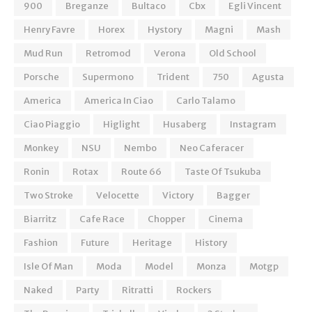
900
Breganze
Bultaco
Cbx
Egli Vincent
Henry Favre
Horex
Hystory
Magni
Mash
Mud Run
Retromod
Verona
Old School
Porsche
Supermono
Trident
750
Agusta
America
America In Ciao
Carlo Talamo
Ciao Piaggio
Higlight
Husaberg
Instagram
Monkey
NSU
Nembo
Neo Caferacer
Ronin
Rotax
Route 66
Taste Of Tsukuba
Two Stroke
Velocette
Victory
Bagger
Biarritz
Cafe Race
Chopper
Cinema
Fashion
Future
Heritage
History
Isle Of Man
Moda
Model
Monza
Motgp
Naked
Party
Ritratti
Rockers