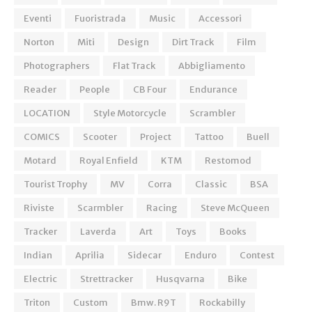
Eventi
Fuoristrada
Music
Accessori
Norton
Miti
Design
Dirt Track
Film
Photographers
Flat Track
Abbigliamento
Reader
People
CB Four
Endurance
LOCATION
Style Motorcycle
Scrambler
COMICS
Scooter
Project
Tattoo
Buell
Motard
Royal Enfield
KTM
Restomod
Tourist Trophy
MV
Corra
Classic
BSA
Riviste
Scarmbler
Racing
Steve McQueen
Tracker
Laverda
Art
Toys
Books
Indian
Aprilia
Sidecar
Enduro
Contest
Electric
Strettracker
Husqvarna
Bike
Triton
Custom
Bmw. R9T
Rockabilly