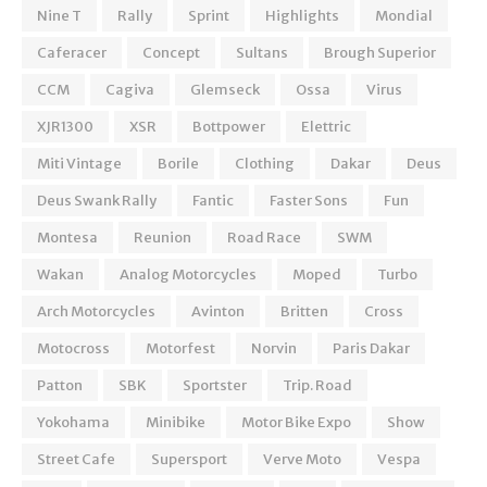
Nine T
Rally
Sprint
Highlights
Mondial
Caferacer
Concept
Sultans
Brough Superior
CCM
Cagiva
Glemseck
Ossa
Virus
XJR1300
XSR
Bottpower
Elettric
Miti Vintage
Borile
Clothing
Dakar
Deus
Deus Swank Rally
Fantic
Faster Sons
Fun
Montesa
Reunion
Road Race
SWM
Wakan
Analog Motorcycles
Moped
Turbo
Arch Motorcycles
Avinton
Britten
Cross
Motocross
Motorfest
Norvin
Paris Dakar
Patton
SBK
Sportster
Trip. Road
Yokohama
Minibike
Motor Bike Expo
Show
Street Cafe
Supersport
Verve Moto
Vespa