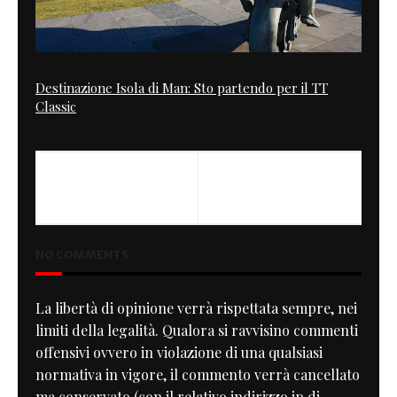
Destinazione Isola di Man: Sto partendo per il TT
Classic
PREVIOUS
NEXT
CB 400SS
Guy Martin on the Britten
NO COMMENTS
La libertà di opinione verrà rispettata sempre, nei
limiti della legalità. Qualora si ravvisino commenti
offensivi ovvero in violazione di una qualsiasi
normativa in vigore, il commento verrà cancellato
ma conservato (con il relativo indirizzo ip di