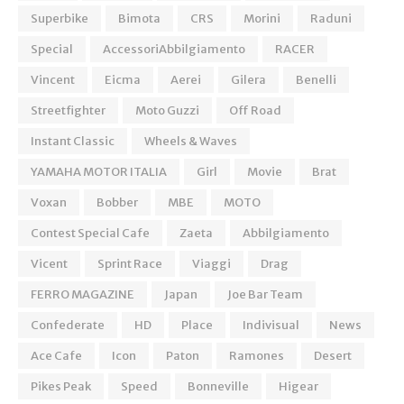
Superbike
Bimota
CRS
Morini
Raduni
Special
AccessoriAbbilgiamento
RACER
Vincent
Eicma
Aerei
Gilera
Benelli
Streetfighter
Moto Guzzi
Off Road
Instant Classic
Wheels & Waves
YAMAHA MOTOR ITALIA
Girl
Movie
Brat
Voxan
Bobber
MBE
MOTO
Contest Special Cafe
Zaeta
Abbilgiamento
Vicent
Sprint Race
Viaggi
Drag
FERRO MAGAZINE
Japan
Joe Bar Team
Confederate
HD
Place
Indivisual
News
Ace Cafe
Icon
Paton
Ramones
Desert
Pikes Peak
Speed
Bonneville
Higear