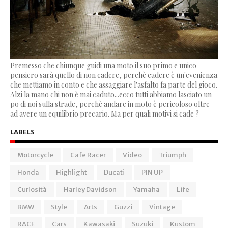
Premesso che chiunque guidi una moto il suo primo e unico
pensiero sarà quello di non cadere, perchè cadere è un'evenienza
che mettiamo in conto e che assaggiare l'asfalto fa parte del gioco.
Alzi la mano chi non è mai caduto...ecco tutti abbiamo lasciato un
po di noi sulla strade, perchè andare in moto è pericoloso oltre
ad avere un equilibrio precario. Ma per quali motivi si cade ?
LABELS
Motorcycle
Cafe Racer
Video
Triumph
Honda
Highlight
Ducati
PIN UP
Curiosità
Harley Davidson
Yamaha
Life
BMW
Style
Arts
Guzzi
Vintage
RACE
Cars
Kawasaki
Suzuki
Kustom