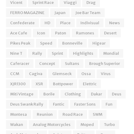
Vicent
Sprint Race
Viaggi
Drag
FERRO MAGAZINE
Japan
Joe Bar Team
Confederate
HD
Place
Indivisual
News
Ace Cafe
Icon
Paton
Ramones
Desert
Pikes Peak
Speed
Bonneville
Higear
Nine T
Rally
Sprint
Highlights
Mondial
Caferacer
Concept
Sultans
Brough Superior
CCM
Cagiva
Glemseck
Ossa
Virus
XJR1300
XSR
Bottpower
Elettric
Miti Vintage
Borile
Clothing
Dakar
Deus
Deus Swank Rally
Fantic
Faster Sons
Fun
Montesa
Reunion
Road Race
SWM
Wakan
Analog Motorcycles
Moped
Turbo