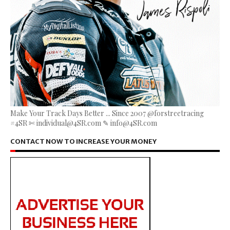
Make Your Track Days Better ... Since 2007 @forstreetracing
#4SR ✄ individual@4SR.com ✎ info@4SR.com
CONTACT NOW TO INCREASE YOUR MONEY