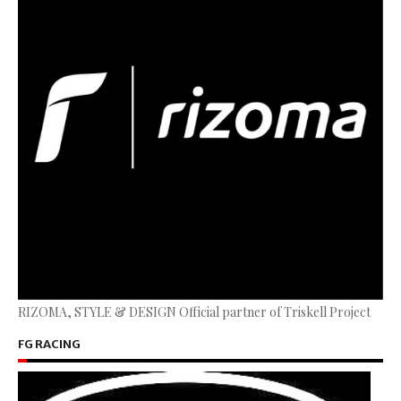
RIZOMA, STYLE & DESIGN Official partner of Triskell Project
FG RACING