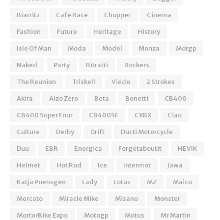
Biarritz
Cafe Race
Chopper
Cinema
Fashion
Future
Heritage
History
Isle Of Man
Moda
Model
Monza
Motgp
Naked
Party
Ritratti
Rockers
The Reunion
Triskell
Viedo
2 Strokes
Akira
Alzo Zero
Beta
Bonetti
CB400
CB400 Super Four
CB400SF
CXBX
Ciao
Culture
Derby
Drift
Ducti Motorcycle
Duu
EBR
Energica
Forgetaboutit
HEVIK
Helmet
Hot Rod
Ice
Intermot
Jawa
Katja Poensgen
Lady
Lotus
MZ
Maico
Mercato
Miracle Mike
Misano
Monster
MortorBike Expo
Motogp
Motus
Mr Martin