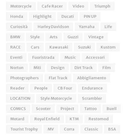
Motorcycle
Cafe Racer
Video
Triumph
Honda
Highlight
Ducati
PIN UP
Curiosità
Harley Davidson
Yamaha
Life
BMW
Style
Arts
Guzzi
Vintage
RACE
Cars
Kawasaki
Suzuki
Kustom
Eventi
Fuoristrada
Music
Accessori
Norton
Miti
Design
Dirt Track
Film
Photographers
Flat Track
Abbigliamento
Reader
People
CB Four
Endurance
LOCATION
Style Motorcycle
Scrambler
COMICS
Scooter
Project
Tattoo
Buell
Motard
Royal Enfield
KTM
Restomod
Tourist Trophy
MV
Corra
Classic
BSA