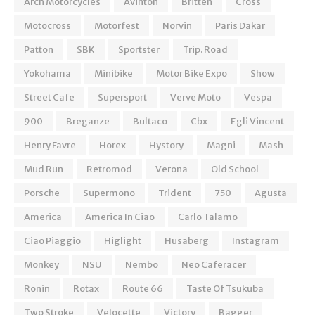
Arch Motorcycles
Avinton
Britten
Cross
Motocross
Motorfest
Norvin
Paris Dakar
Patton
SBK
Sportster
Trip. Road
Yokohama
Minibike
Motor Bike Expo
Show
Street Cafe
Supersport
Verve Moto
Vespa
900
Breganze
Bultaco
Cbx
Egli Vincent
Henry Favre
Horex
Hystory
Magni
Mash
Mud Run
Retromod
Verona
Old School
Porsche
Supermono
Trident
750
Agusta
America
America In Ciao
Carlo Talamo
Ciao Piaggio
Higlight
Husaberg
Instagram
Monkey
NSU
Nembo
Neo Caferacer
Ronin
Rotax
Route 66
Taste Of Tsukuba
Two Stroke
Velocette
Victory
Bagger