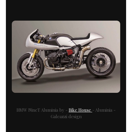
BMW NineT Aluminia by -
Bike House
- Aluminia -
Galeazzi design