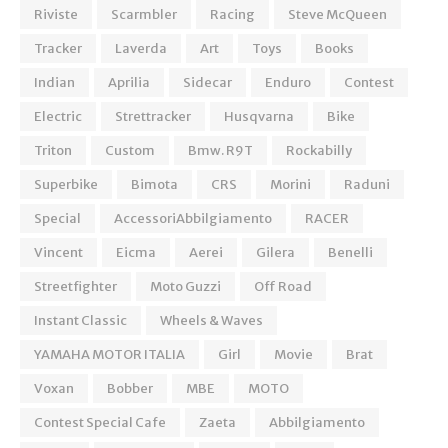
Riviste
Scarmbler
Racing
Steve McQueen
Tracker
Laverda
Art
Toys
Books
Indian
Aprilia
Sidecar
Enduro
Contest
Electric
Strettracker
Husqvarna
Bike
Triton
Custom
Bmw. R9T
Rockabilly
Superbike
Bimota
CRS
Morini
Raduni
Special
AccessoriAbbilgiamento
RACER
Vincent
Eicma
Aerei
Gilera
Benelli
Streetfighter
Moto Guzzi
Off Road
Instant Classic
Wheels & Waves
YAMAHA MOTOR ITALIA
Girl
Movie
Brat
Voxan
Bobber
MBE
MOTO
Contest Special Cafe
Zaeta
Abbilgiamento