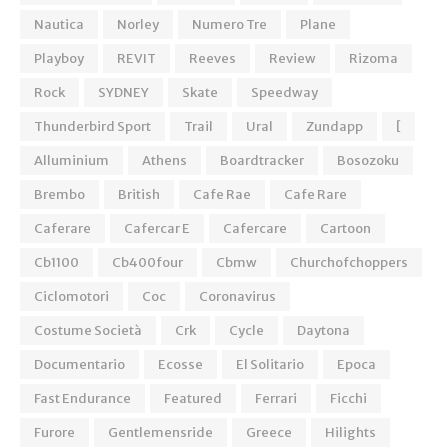
Nautica
Norley
Numero Tre
Plane
Playboy
REVIT
Reeves
Review
Rizoma
Rock
SYDNEY
Skate
Speedway
Thunderbird Sport
Trail
Ural
Zundapp
[
Alluminium
Athens
Boardtracker
Bosozoku
Brembo
British
Cafe Rae
Cafe Rare
Caferare
Cafercar E
Cafercare
Cartoon
Cb1100
Cb400four
Cbmw
Churchofchoppers
Ciclomotori
Coc
Coronavirus
Costume Società
Crk
Cycle
Daytona
Documentario
Ecosse
El Solitario
Epoca
Fast Endurance
Featured
Ferrari
Ficchi
Furore
Gentlemensride
Greece
Hilights