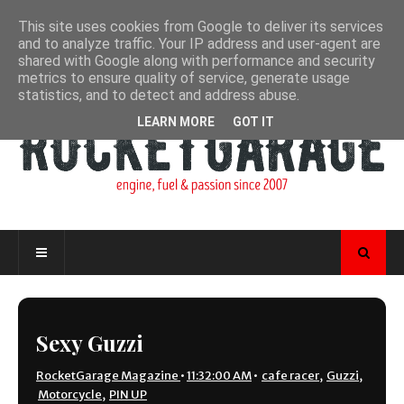
This site uses cookies from Google to deliver its services
and to analyze traffic. Your IP address and user-agent are
shared with Google along with performance and security
metrics to ensure quality of service, generate usage
statistics, and to detect and address abuse.
LEARN MORE
GOT IT
Sexy Guzzi
RocketGarage Magazine
•
11:32:00 AM
•
cafe racer
,
Guzzi
,
Motorcycle
,
PIN UP