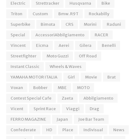
Electric
Strettracker
Husqvarna
Bike
Triton
Custom
Bmw. R9T
Rockabilly
Superbike
Bimota
CRS
Morini
Raduni
Special
AccessoriAbbilgiamento
RACER
Vincent
Eicma
Aerei
Gilera
Benelli
Streetfighter
Moto Guzzi
Off Road
Instant Classic
Wheels & Waves
YAMAHA MOTOR ITALIA
Girl
Movie
Brat
Voxan
Bobber
MBE
MOTO
Contest Special Cafe
Zaeta
Abbilgiamento
Vicent
Sprint Race
Viaggi
Drag
FERRO MAGAZINE
Japan
Joe Bar Team
Confederate
HD
Place
Indivisual
News