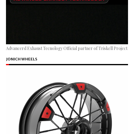
Advancerd Exhaust Tecnology Official partner of Triskell Project
JONICH WHEELS