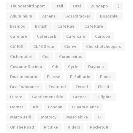
Thunderbird Sport
Trail
Ural
Zundapp
[
Alluminium
Athens
Boardtracker
Bosozoku
Brembo
British
Cafe Rae
Cafe Rare
Caferare
Cafercar E
Cafercare
Cartoon
Cb1100
Cb400four
Cbmw
Churchofchoppers
Ciclomotori
Coc
Coronavirus
Costume Società
Crk
Cycle
Daytona
Documentario
Ecosse
El Solitario
Epoca
Fast Endurance
Featured
Ferrari
Ficchi
Furore
Gentlemensride
Greece
Hilights
Hornet
Kit
London
Lupara Bianca
Marco Belli
Motorcy
Musclebike
O
On The Road
Pit Bike
Riders
Rocket68