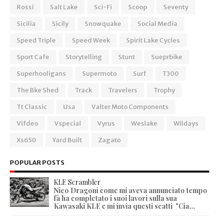
Rossi
Salt Lake
Sci-Fi
Scoop
Seventy
Sicilia
Sicily
Snowquake
Social Media
Speed Triple
Speed Week
Spirit Lake Cycles
Sport Cafe
Storytelling
Stunt
Sueprbike
Superhooligans
Supermoto
Surf
T300
The Bke Shed
Track
Travelers
Trophy
Tt Classic
Usa
Valter Moto Components
Vifdeo
Vspecial
Vyrus
Weslake
Wildays
Xs650
Yard Built
Zagato
POPULAR POSTS
KLE Scrambler
Nico Dragoni come mi aveva annunciato tempo
fà ha completato i suoi lavori sulla sua
Kawasaki KLE e mi invia questi scatti "Cia...