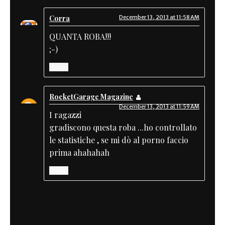
Corra
December 13, 2013 at 11:58 AM
QUANTA ROBA!!!
;-)
Reply
RocketGarage Magazine
December 13, 2013 at 11:59 AM
I ragazzi
gradiscono questa roba ...ho controllato
le statistiche , se mi dò al porno faccio
prima ahahahah
Reply