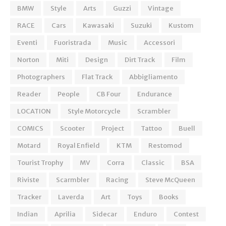
BMW
Style
Arts
Guzzi
Vintage
RACE
Cars
Kawasaki
Suzuki
Kustom
Eventi
Fuoristrada
Music
Accessori
Norton
Miti
Design
Dirt Track
Film
Photographers
Flat Track
Abbigliamento
Reader
People
CB Four
Endurance
LOCATION
Style Motorcycle
Scrambler
COMICS
Scooter
Project
Tattoo
Buell
Motard
Royal Enfield
KTM
Restomod
Tourist Trophy
MV
Corra
Classic
BSA
Riviste
Scarmbler
Racing
Steve McQueen
Tracker
Laverda
Art
Toys
Books
Indian
Aprilia
Sidecar
Enduro
Contest