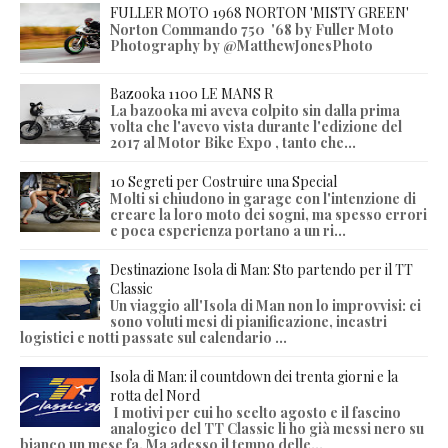
FULLER MOTO 1968 NORTON 'MISTY GREEN'
Norton Commando 750 '68 by Fuller Moto
Photography by @MatthewJonesPhoto
Bazooka 1100 LE MANS R
La bazooka mi aveva colpito sin dalla prima
volta che l'avevo vista durante l'edizione del
2017 al Motor Bike Expo , tanto che...
10 Segreti per Costruire una Special
Molti si chiudono in garage con l'intenzione di
creare la loro moto dei sogni, ma spesso errori
e poca esperienza portano a un ri...
Destinazione Isola di Man: Sto partendo per il TT
Classic
Un viaggio all'Isola di Man non lo improvvisi: ci
sono voluti mesi di pianificazione, incastri
logistici e notti passate sul calendario ...
Isola di Man: il countdown dei trenta giorni e la
rotta del Nord
I motivi per cui ho scelto agosto e il fascino
analogico del TT Classic li ho già messi nero su
bianco un mese fa. Ma adesso il tempo delle...