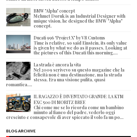
BMW "Alpha" concept
Mehmet Doruk is an Industrial Designer with
unique vision, he designed the BMW "Alpha"
concept.
Ducati 996 ‘Project X’ by VR Customs
Time is relative, so said Einstein, its only value
is given by what we do as it passes. Looking at
the pictures of this Ducati this morning,...
La strada è ancora la vita
Nel 2009 scrivevo su questo magazine che la
felicità non è una destinazione, ma la strada
stessa. Era una visione pulita, quasi
romantica....
IL RAGAZZO È DIVENTATO GRANDE: LA KTM
EXC 500 DI MORITZ BREE
Chi come me se lo ricorda come un bambino
minuto al fianco del padre, vederlo oggi
cresciuto e consapevole di aver spiccato il volo fa un po...
BLOG ARCHIVE