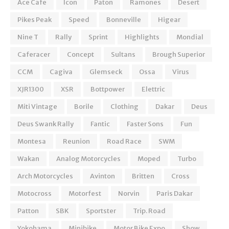
Ace Cafe
Icon
Paton
Ramones
Desert
Pikes Peak
Speed
Bonneville
Higear
Nine T
Rally
Sprint
Highlights
Mondial
Caferacer
Concept
Sultans
Brough Superior
CCM
Cagiva
Glemseck
Ossa
Virus
XJR1300
XSR
Bottpower
Elettric
Miti Vintage
Borile
Clothing
Dakar
Deus
Deus Swank Rally
Fantic
Faster Sons
Fun
Montesa
Reunion
Road Race
SWM
Wakan
Analog Motorcycles
Moped
Turbo
Arch Motorcycles
Avinton
Britten
Cross
Motocross
Motorfest
Norvin
Paris Dakar
Patton
SBK
Sportster
Trip. Road
Yokohama
Minibike
Motor Bike Expo
Show