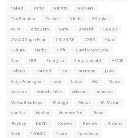
Naked
Party
Ritratti
Rockers
The Reunion
Triskell
Viedo
2 Strokes
Akira
Alzo Zero
Beta
Bonetti
CB400
CB400 Super Four
CB400SF
CXBX
Ciao
Culture
Derby
Drift
Ducti Motorcycle
Duu
EBR
Energica
Forgetaboutit
HEVIK
Helmet
Hot Rod
Ice
Intermot
Jawa
Katja Poensgen
Lady
Lotus
MZ
Maico
Mercato
Miracle Mike
Misano
Monster
MortorBike Expo
Motogp
Motus
Mr Martin
Nautica
Norley
Numero Tre
Plane
Playboy
REVIT
Reeves
Review
Rizoma
Rock
SYDNEY
Skate
Speedway