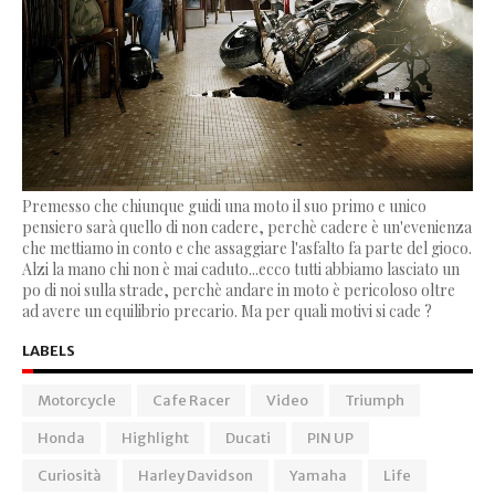
Premesso che chiunque guidi una moto il suo primo e unico
pensiero sarà quello di non cadere, perchè cadere è un'evenienza
che mettiamo in conto e che assaggiare l'asfalto fa parte del gioco.
Alzi la mano chi non è mai caduto...ecco tutti abbiamo lasciato un
po di noi sulla strade, perchè andare in moto è pericoloso oltre
ad avere un equilibrio precario. Ma per quali motivi si cade ?
LABELS
Motorcycle
Cafe Racer
Video
Triumph
Honda
Highlight
Ducati
PIN UP
Curiosità
Harley Davidson
Yamaha
Life