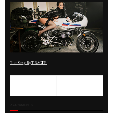
The Sexy R9T RACER
PREVIOUS
NEXT
Scrambler
Art of the Machine
2 COMMENTS