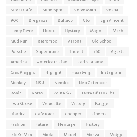
Street Cafe
Supersport
Verve Moto
Vespa
900
Breganze
Bultaco
Cbx
Egli Vincent
Henry Favre
Horex
Hystory
Magni
Mash
Mud Run
Retromod
Verona
Old School
Porsche
Supermono
Trident
750
Agusta
America
America In Ciao
Carlo Talamo
Ciao Piaggio
Higlight
Husaberg
Instagram
Monkey
NSU
Nembo
Neo Caferacer
Ronin
Rotax
Route 66
Taste Of Tsukuba
Two Stroke
Velocette
Victory
Bagger
Biarritz
Cafe Race
Chopper
Cinema
Fashion
Future
Heritage
History
Isle Of Man
Moda
Model
Monza
Motgp