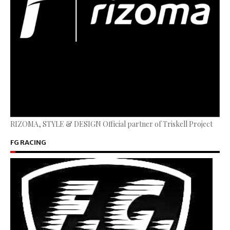
RIZOMA, STYLE & DESIGN Official partner of Triskell Project
FG RACING