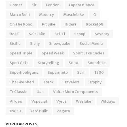
Hornet
Kit
London
Lupara Bianca
Marco Belli
Motorcy
Musclebike
O
On The Road
Pit Bike
Riders
Rocket68
Rossi
Salt Lake
Sci-Fi
Scoop
Seventy
Sicilia
Sicily
Snowquake
Social Media
Speed Triple
Speed Week
Spirit Lake Cycles
Sport Cafe
Storytelling
Stunt
Sueprbike
Superhooligans
Supermoto
Surf
T300
The Bke Shed
Track
Travelers
Trophy
Tt Classic
Usa
Valter Moto Components
Vifdeo
Vspecial
Vyrus
Weslake
Wildays
Xs650
Yard Built
Zagato
POPULAR POSTS