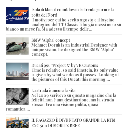
Isola di Man: il countdown dei trenta giorni e la
rotta del Nord
I motivi per cui ho scelto agosto e il fascino
analogico del TT Classic li ho già messi nero su
bianco un mese fa. Ma adesso il tempo delle...
BMW "Alpha" concept
Mehmet Doruk is an Industrial Designer with
unique vision, he designed the BMW "Alpha"
concept.
Ducati 996 ‘Project X’ by VR Customs
Time is relative, so said Einstein, its only value
is given by what we do as it passes. Looking at
the pictures of this Ducati this morning,...
La strada è ancora la vita
Nel 2009 scrivevo su questo magazine che la
felicità non è una destinazione, ma la strada
stessa. Era una visione pulita, quasi
romantica....
IL RAGAZZO È DIVENTATO GRANDE: LA KTM
EXC 500 DI MORITZ BREE