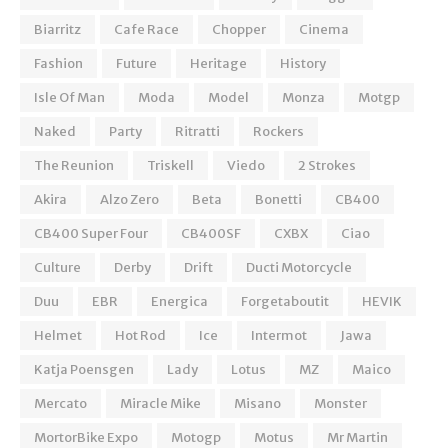
Biarritz
Cafe Race
Chopper
Cinema
Fashion
Future
Heritage
History
Isle Of Man
Moda
Model
Monza
Motgp
Naked
Party
Ritratti
Rockers
The Reunion
Triskell
Viedo
2 Strokes
Akira
Alzo Zero
Beta
Bonetti
CB400
CB400 Super Four
CB400SF
CXBX
Ciao
Culture
Derby
Drift
Ducti Motorcycle
Duu
EBR
Energica
Forgetaboutit
HEVIK
Helmet
Hot Rod
Ice
Intermot
Jawa
Katja Poensgen
Lady
Lotus
MZ
Maico
Mercato
Miracle Mike
Misano
Monster
MortorBike Expo
Motogp
Motus
Mr Martin