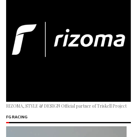
RIZOMA, STYLE & DESIGN Official partner of Triskell Project
FG RACING