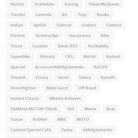
Riviste
Scarmbler
Racing
Steve McQueen
Tracker
Laverda
Art
Toys
Books
Indian
Aprilia
Sidecar
Enduro
Contest
Electric
Strettracker
Husqvarna
Bike
Triton
Custom
Bmw. R9T
Rockabilly
Superbike
Bimota
CRS
Morini
Raduni
Special
AccessoriAbbilgiamento
RACER
Vincent
Eicma
Aerei
Gilera
Benelli
Streetfighter
Moto Guzzi
Off Road
Instant Classic
Wheels & Waves
YAMAHA MOTOR ITALIA
Girl
Movie
Brat
Voxan
Bobber
MBE
MOTO
Contest Special Cafe
Zaeta
Abbilgiamento