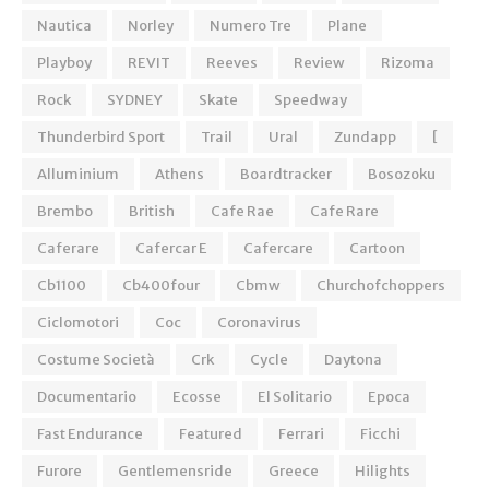
Nautica
Norley
Numero Tre
Plane
Playboy
REVIT
Reeves
Review
Rizoma
Rock
SYDNEY
Skate
Speedway
Thunderbird Sport
Trail
Ural
Zundapp
[
Alluminium
Athens
Boardtracker
Bosozoku
Brembo
British
Cafe Rae
Cafe Rare
Caferare
Cafercar E
Cafercare
Cartoon
Cb1100
Cb400four
Cbmw
Churchofchoppers
Ciclomotori
Coc
Coronavirus
Costume Società
Crk
Cycle
Daytona
Documentario
Ecosse
El Solitario
Epoca
Fast Endurance
Featured
Ferrari
Ficchi
Furore
Gentlemensride
Greece
Hilights