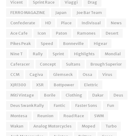
Vicent
Sprint Race
Viaggi
Drag
FERRO MAGAZINE
Japan
Joe Bar Team
Confederate
HD
Place
Indivisual
News
Ace Cafe
Icon
Paton
Ramones
Desert
Pikes Peak
Speed
Bonneville
Higear
Nine T
Rally
Sprint
Highlights
Mondial
Caferacer
Concept
Sultans
Brough Superior
CCM
Cagiva
Glemseck
Ossa
Virus
XJR1300
XSR
Bottpower
Elettric
Miti Vintage
Borile
Clothing
Dakar
Deus
Deus Swank Rally
Fantic
Faster Sons
Fun
Montesa
Reunion
Road Race
SWM
Wakan
Analog Motorcycles
Moped
Turbo