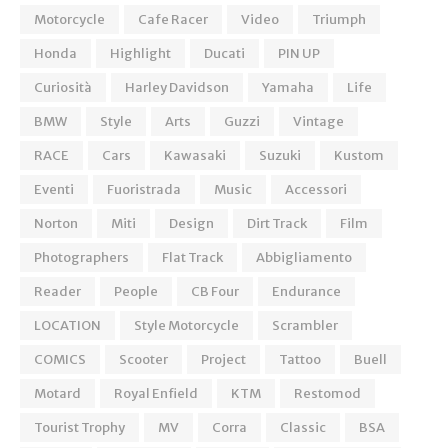
Motorcycle
Cafe Racer
Video
Triumph
Honda
Highlight
Ducati
PIN UP
Curiosità
Harley Davidson
Yamaha
Life
BMW
Style
Arts
Guzzi
Vintage
RACE
Cars
Kawasaki
Suzuki
Kustom
Eventi
Fuoristrada
Music
Accessori
Norton
Miti
Design
Dirt Track
Film
Photographers
Flat Track
Abbigliamento
Reader
People
CB Four
Endurance
LOCATION
Style Motorcycle
Scrambler
COMICS
Scooter
Project
Tattoo
Buell
Motard
Royal Enfield
KTM
Restomod
Tourist Trophy
MV
Corra
Classic
BSA