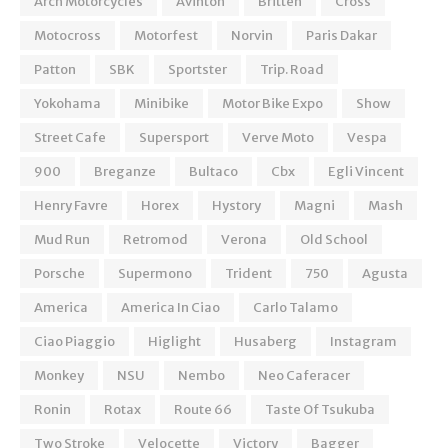
Arch Motorcycles
Avinton
Britten
Cross
Motocross
Motorfest
Norvin
Paris Dakar
Patton
SBK
Sportster
Trip. Road
Yokohama
Minibike
Motor Bike Expo
Show
Street Cafe
Supersport
Verve Moto
Vespa
900
Breganze
Bultaco
Cbx
Egli Vincent
Henry Favre
Horex
Hystory
Magni
Mash
Mud Run
Retromod
Verona
Old School
Porsche
Supermono
Trident
750
Agusta
America
America In Ciao
Carlo Talamo
Ciao Piaggio
Higlight
Husaberg
Instagram
Monkey
NSU
Nembo
Neo Caferacer
Ronin
Rotax
Route 66
Taste Of Tsukuba
Two Stroke
Velocette
Victory
Bagger