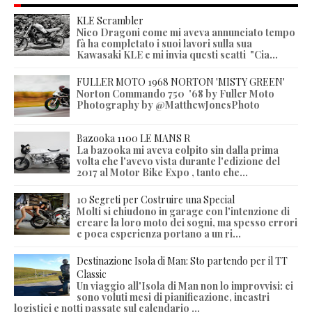
KLE Scrambler
Nico Dragoni come mi aveva annunciato tempo
fà ha completato i suoi lavori sulla sua
Kawasaki KLE e mi invia questi scatti "Cia...
FULLER MOTO 1968 NORTON 'MISTY GREEN'
Norton Commando 750 '68 by Fuller Moto
Photography by @MatthewJonesPhoto
Bazooka 1100 LE MANS R
La bazooka mi aveva colpito sin dalla prima
volta che l'avevo vista durante l'edizione del
2017 al Motor Bike Expo , tanto che...
10 Segreti per Costruire una Special
Molti si chiudono in garage con l'intenzione di
creare la loro moto dei sogni, ma spesso errori
e poca esperienza portano a un ri...
Destinazione Isola di Man: Sto partendo per il TT
Classic
Un viaggio all'Isola di Man non lo improvvisi: ci
sono voluti mesi di pianificazione, incastri
logistici e notti passate sul calendario ...