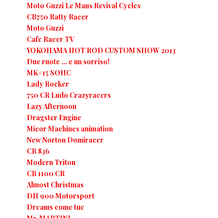
Moto Guzzi Le Mans Revival Cycles
CB750 Ratty Racer
Moto Guzzi
Cafe Racer TV
YOKOHAMA HOT ROD CUSTOM SHOW 2013
Due ruote … e un sorriso!
MK#15 SOHC
Lady Rocker
750 CR Ludo Crazyracers
Lazy Afternoon
Dragster Engine
Micor Machines animation
New Norton Domiracer
CB 836
Modern Triton
CB 1100 CR
Almost Christmas
DH 900 Motorsport
Dreams come tue