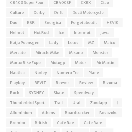
CB400 Super Four
CB400SF
CXBX
Ciao
Culture
Derby
Drift
Ducti Motorcycle
Duu
EBR
Energica
Forgetaboutit
HEVIK
Helmet
Hot Rod
Ice
Intermot
Jawa
Katja Poensgen
Lady
Lotus
MZ
Maico
Mercato
Miracle Mike
Misano
Monster
MortorBike Expo
Motogp
Motus
Mr Martin
Nautica
Norley
Numero Tre
Plane
Playboy
REVIT
Reeves
Review
Rizoma
Rock
SYDNEY
Skate
Speedway
Thunderbird Sport
Trail
Ural
Zundapp
[
Alluminium
Athens
Boardtracker
Bosozoku
Brembo
British
Cafe Rae
Cafe Rare