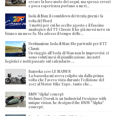
creare la loro moto dei sogni, ma spesso errori
e poca esperienza portano a un ri...
Isola di Man: il countdown dei trenta giorni e la
rotta del Nord
I motivi per cui ho scelto agosto e il fascino
analogico del TT Classic li ho già messi nero su
bianco un mese fa. Ma adesso il tempo delle...
Destinazione Isola di Man: Sto partendo per il TT
Classic
Un viaggio all'Isola di Man non lo improvvisi: ci
sono voluti mesi di pianificazione, incastri
logistici e notti passate sul calendario ...
Bazooka 1100 LE MANS R
La bazooka mi aveva colpito sin dalla prima
volta che l'avevo vista durante l'edizione del
2017 al Motor Bike Expo , tanto che...
BMW "Alpha" concept
Mehmet Doruk is an Industrial Designer with
unique vision, he designed the BMW "Alpha"
concept.