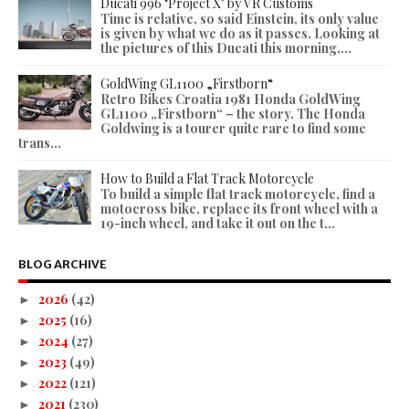
Ducati 996 ‘Project X’ by VR Customs
Time is relative, so said Einstein, its only value
is given by what we do as it passes. Looking at
the pictures of this Ducati this morning,...
GoldWing GL1100 „Firstborn“
Retro Bikes Croatia 1981 Honda GoldWing
GL1100 „Firstborn“ – the story. The Honda
Goldwing is a tourer quite rare to find some
trans...
How to Build a Flat Track Motorcycle
To build a simple flat track motorcycle, find a
motocross bike, replace its front wheel with a
19-inch wheel, and take it out on the t...
BLOG ARCHIVE
2026
(42)
►
2025
(16)
►
2024
(27)
►
2023
(49)
►
2022
(121)
►
2021
(230)
►