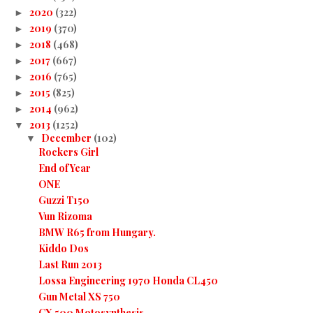
2020
(322)
►
2019
(370)
►
2018
(468)
►
2017
(667)
►
2016
(765)
►
2015
(825)
►
2014
(962)
►
2013
(1252)
▼
December
(102)
▼
Rockers Girl
End of Year
ONE
Guzzi T150
Vun Rizoma
BMW R65 from Hungary.
Kiddo Dos
Last Run 2013
Lossa Engineering 1970 Honda CL450
Gun Metal XS 750
CX 500 Motosynthesis