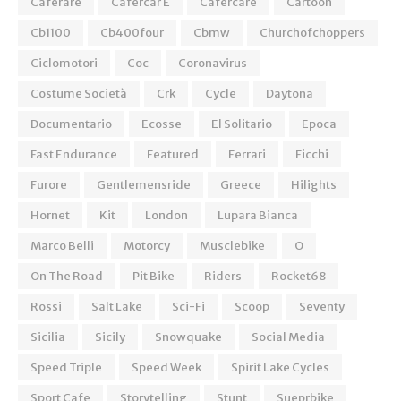
Caferare
Cafercar E
Cafercare
Cartoon
Cb1100
Cb400four
Cbmw
Churchofchoppers
Ciclomotori
Coc
Coronavirus
Costume Società
Crk
Cycle
Daytona
Documentario
Ecosse
El Solitario
Epoca
Fast Endurance
Featured
Ferrari
Ficchi
Furore
Gentlemensride
Greece
Hilights
Hornet
Kit
London
Lupara Bianca
Marco Belli
Motorcy
Musclebike
O
On The Road
Pit Bike
Riders
Rocket68
Rossi
Salt Lake
Sci-Fi
Scoop
Seventy
Sicilia
Sicily
Snowquake
Social Media
Speed Triple
Speed Week
Spirit Lake Cycles
Sport Cafe
Storytelling
Stunt
Sueprbike