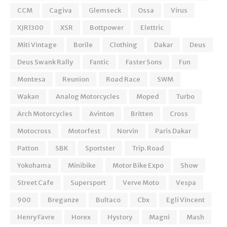
CCM
Cagiva
Glemseck
Ossa
Virus
XJR1300
XSR
Bottpower
Elettric
Miti Vintage
Borile
Clothing
Dakar
Deus
Deus Swank Rally
Fantic
Faster Sons
Fun
Montesa
Reunion
Road Race
SWM
Wakan
Analog Motorcycles
Moped
Turbo
Arch Motorcycles
Avinton
Britten
Cross
Motocross
Motorfest
Norvin
Paris Dakar
Patton
SBK
Sportster
Trip. Road
Yokohama
Minibike
Motor Bike Expo
Show
Street Cafe
Supersport
Verve Moto
Vespa
900
Breganze
Bultaco
Cbx
Egli Vincent
Henry Favre
Horex
Hystory
Magni
Mash