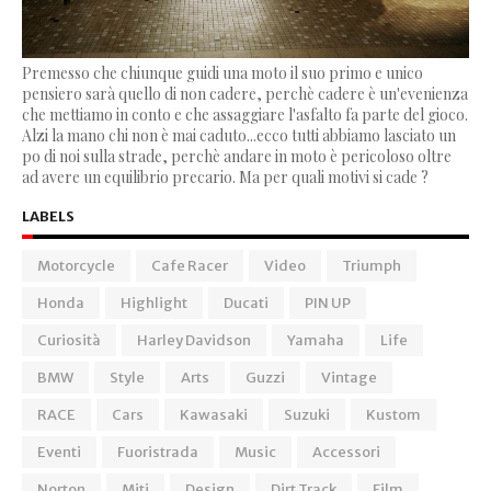
Premesso che chiunque guidi una moto il suo primo e unico
pensiero sarà quello di non cadere, perchè cadere è un'evenienza
che mettiamo in conto e che assaggiare l'asfalto fa parte del gioco.
Alzi la mano chi non è mai caduto...ecco tutti abbiamo lasciato un
po di noi sulla strade, perchè andare in moto è pericoloso oltre
ad avere un equilibrio precario. Ma per quali motivi si cade ?
LABELS
Motorcycle
Cafe Racer
Video
Triumph
Honda
Highlight
Ducati
PIN UP
Curiosità
Harley Davidson
Yamaha
Life
BMW
Style
Arts
Guzzi
Vintage
RACE
Cars
Kawasaki
Suzuki
Kustom
Eventi
Fuoristrada
Music
Accessori
Norton
Miti
Design
Dirt Track
Film