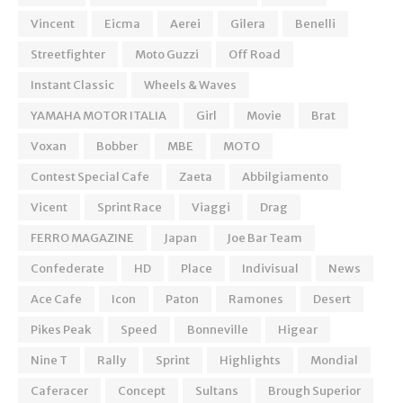
Vincent
Eicma
Aerei
Gilera
Benelli
Streetfighter
Moto Guzzi
Off Road
Instant Classic
Wheels & Waves
YAMAHA MOTOR ITALIA
Girl
Movie
Brat
Voxan
Bobber
MBE
MOTO
Contest Special Cafe
Zaeta
Abbilgiamento
Vicent
Sprint Race
Viaggi
Drag
FERRO MAGAZINE
Japan
Joe Bar Team
Confederate
HD
Place
Indivisual
News
Ace Cafe
Icon
Paton
Ramones
Desert
Pikes Peak
Speed
Bonneville
Higear
Nine T
Rally
Sprint
Highlights
Mondial
Caferacer
Concept
Sultans
Brough Superior