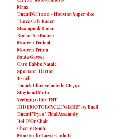
Manx
Ducati GT1000 - Houston Superbike
I Love Cafe Racer
Steampunk Racer
RockerS n Racers
Modern Trident
Modern Triton
Santa Gasser
Caro Babbo Natale
Sportster Harton
T Girl
Dmark Ideenschmiede CR 790
Staghead Moto
Vertigo70 R65 TNT
HIDE MOTORCYCLE 'GLORY' by Buell
Ducati "Pyro" Final Assembly
Bol D'Or Chair
Cherry Bomb
Monster by Luzzi /Codutti