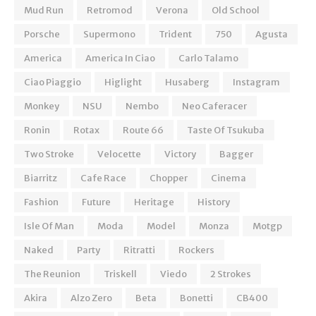
Mud Run
Retromod
Verona
Old School
Porsche
Supermono
Trident
750
Agusta
America
America In Ciao
Carlo Talamo
Ciao Piaggio
Higlight
Husaberg
Instagram
Monkey
NSU
Nembo
Neo Caferacer
Ronin
Rotax
Route 66
Taste Of Tsukuba
Two Stroke
Velocette
Victory
Bagger
Biarritz
Cafe Race
Chopper
Cinema
Fashion
Future
Heritage
History
Isle Of Man
Moda
Model
Monza
Motgp
Naked
Party
Ritratti
Rockers
The Reunion
Triskell
Viedo
2 Strokes
Akira
Alzo Zero
Beta
Bonetti
CB400