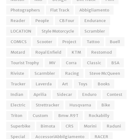
Photographers
Flat Track
Abbigliamento
Reader
People
CB Four
Endurance
LOCATION
Style Motorcycle
Scrambler
COMICS
Scooter
Project
Tattoo
Buell
Motard
Royal Enfield
KTM
Restomod
Tourist Trophy
MV
Corra
Classic
BSA
Riviste
Scarmbler
Racing
Steve McQueen
Tracker
Laverda
Art
Toys
Books
Indian
Aprilia
Sidecar
Enduro
Contest
Electric
Strettracker
Husqvarna
Bike
Triton
Custom
Bmw. R9T
Rockabilly
Superbike
Bimota
CRS
Morini
Raduni
Special
AccessoriAbbilgiamento
RACER