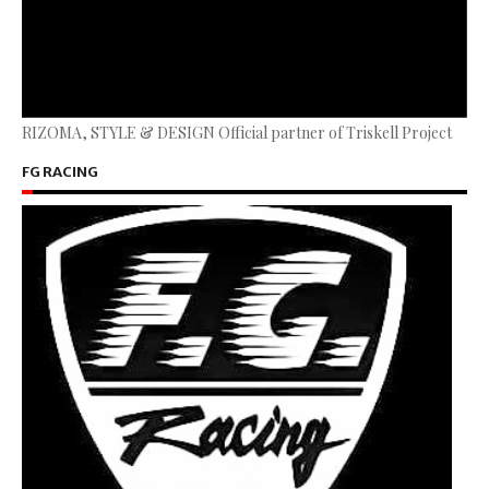
RIZOMA, STYLE & DESIGN Official partner of Triskell Project
FG RACING