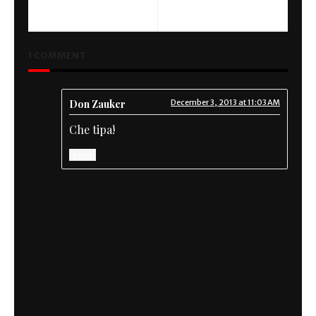
Kawasaki Zephyrus
Schwarzer Kafe
1 COMMENT
Don Zauker
December 3, 2013 at 11:03 AM
Che tipa!
Reply