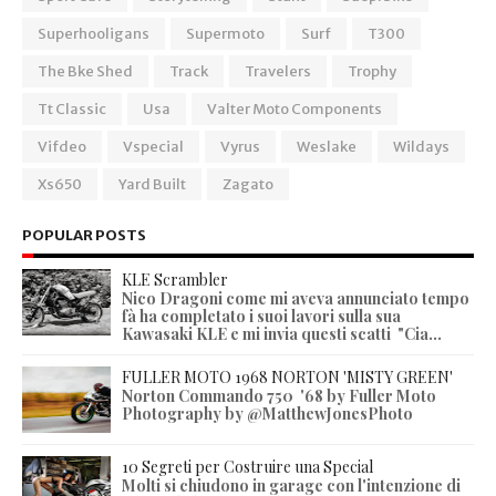
Superhooligans
Supermoto
Surf
T300
The Bke Shed
Track
Travelers
Trophy
Tt Classic
Usa
Valter Moto Components
Vifdeo
Vspecial
Vyrus
Weslake
Wildays
Xs650
Yard Built
Zagato
POPULAR POSTS
KLE Scrambler
Nico Dragoni come mi aveva annunciato tempo
fà ha completato i suoi lavori sulla sua
Kawasaki KLE e mi invia questi scatti "Cia...
FULLER MOTO 1968 NORTON 'MISTY GREEN'
Norton Commando 750 '68 by Fuller Moto
Photography by @MatthewJonesPhoto
10 Segreti per Costruire una Special
Molti si chiudono in garage con l'intenzione di