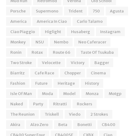
Mud Run
Retromod
Verona
Old School
Porsche
Supermono
Trident
750
Agusta
America
America In Ciao
Carlo Talamo
Ciao Piaggio
Higlight
Husaberg
Instagram
Monkey
NSU
Nembo
Neo Caferacer
Ronin
Rotax
Route 66
Taste Of Tsukuba
Two Stroke
Velocette
Victory
Bagger
Biarritz
Cafe Race
Chopper
Cinema
Fashion
Future
Heritage
History
Isle Of Man
Moda
Model
Monza
Motgp
Naked
Party
Ritratti
Rockers
The Reunion
Triskell
Viedo
2 Strokes
Akira
Alzo Zero
Beta
Bonetti
CB400
CB400 Super Four
CB400SF
CXBX
Ciao