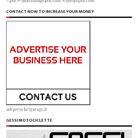
#4SR ✄ individual@4SR.com ✎ info@4SR.com
CONTACT NOW TO INCREASE YOUR MONEY
adv@rocketgarage.it
GESSI MOTOCICLETTE