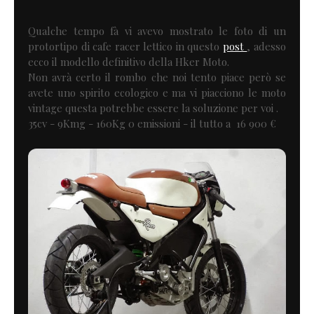
Qualche tempo fà vi avevo mostrato le foto di un
protortipo di cafe racer lettico in questo
post
, adesso
ecco il modello definitivo della Hker Moto.
Non avrà certo il rombo che noi tento piace però se
avete uno spirito ecologico e ma vi piacciono le moto
vintage questa potrebbe essere la soluzione per voi .
35cv - 9Kmg - 160Kg 0 emissioni - il tutto a 16 900 €