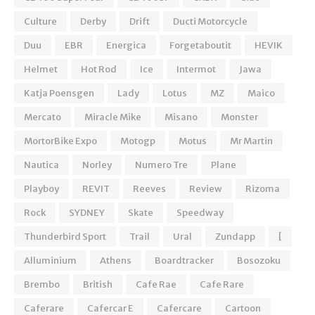
Culture
Derby
Drift
Ducti Motorcycle
Duu
EBR
Energica
Forgetaboutit
HEVIK
Helmet
Hot Rod
Ice
Intermot
Jawa
Katja Poensgen
Lady
Lotus
MZ
Maico
Mercato
Miracle Mike
Misano
Monster
MortorBike Expo
Motogp
Motus
Mr Martin
Nautica
Norley
Numero Tre
Plane
Playboy
REVIT
Reeves
Review
Rizoma
Rock
SYDNEY
Skate
Speedway
Thunderbird Sport
Trail
Ural
Zundapp
[
Alluminium
Athens
Boardtracker
Bosozoku
Brembo
British
Cafe Rae
Cafe Rare
Caferare
Cafercar E
Cafercare
Cartoon