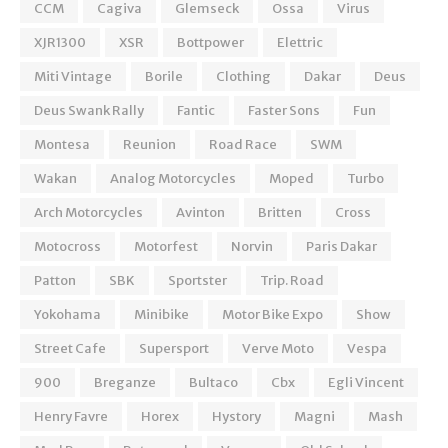
CCM
Cagiva
Glemseck
Ossa
Virus
XJR1300
XSR
Bottpower
Elettric
Miti Vintage
Borile
Clothing
Dakar
Deus
Deus Swank Rally
Fantic
Faster Sons
Fun
Montesa
Reunion
Road Race
SWM
Wakan
Analog Motorcycles
Moped
Turbo
Arch Motorcycles
Avinton
Britten
Cross
Motocross
Motorfest
Norvin
Paris Dakar
Patton
SBK
Sportster
Trip. Road
Yokohama
Minibike
Motor Bike Expo
Show
Street Cafe
Supersport
Verve Moto
Vespa
900
Breganze
Bultaco
Cbx
Egli Vincent
Henry Favre
Horex
Hystory
Magni
Mash