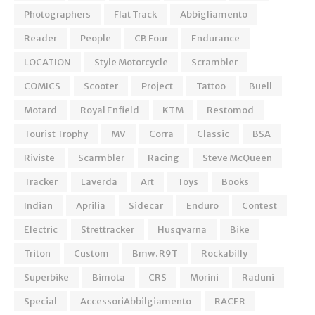
Photographers
Flat Track
Abbigliamento
Reader
People
CB Four
Endurance
LOCATION
Style Motorcycle
Scrambler
COMICS
Scooter
Project
Tattoo
Buell
Motard
Royal Enfield
KTM
Restomod
Tourist Trophy
MV
Corra
Classic
BSA
Riviste
Scarmbler
Racing
Steve McQueen
Tracker
Laverda
Art
Toys
Books
Indian
Aprilia
Sidecar
Enduro
Contest
Electric
Strettracker
Husqvarna
Bike
Triton
Custom
Bmw. R9T
Rockabilly
Superbike
Bimota
CRS
Morini
Raduni
Special
AccessoriAbbilgiamento
RACER