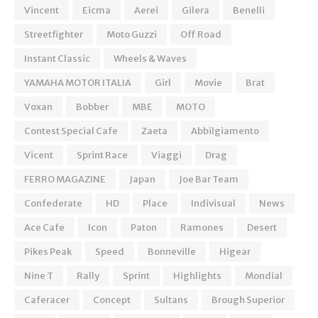
Vincent
Eicma
Aerei
Gilera
Benelli
Streetfighter
Moto Guzzi
Off Road
Instant Classic
Wheels & Waves
YAMAHA MOTOR ITALIA
Girl
Movie
Brat
Voxan
Bobber
MBE
MOTO
Contest Special Cafe
Zaeta
Abbilgiamento
Vicent
Sprint Race
Viaggi
Drag
FERRO MAGAZINE
Japan
Joe Bar Team
Confederate
HD
Place
Indivisual
News
Ace Cafe
Icon
Paton
Ramones
Desert
Pikes Peak
Speed
Bonneville
Higear
Nine T
Rally
Sprint
Highlights
Mondial
Caferacer
Concept
Sultans
Brough Superior