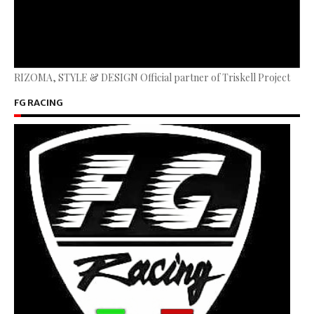
RIZOMA, STYLE & DESIGN Official partner of Triskell Project
FG RACING