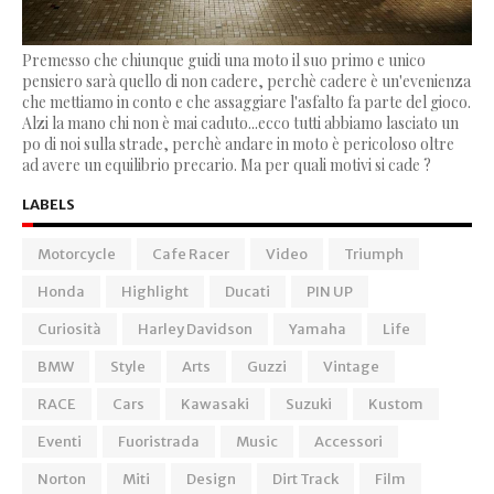
Premesso che chiunque guidi una moto il suo primo e unico
pensiero sarà quello di non cadere, perchè cadere è un'evenienza
che mettiamo in conto e che assaggiare l'asfalto fa parte del gioco.
Alzi la mano chi non è mai caduto...ecco tutti abbiamo lasciato un
po di noi sulla strade, perchè andare in moto è pericoloso oltre
ad avere un equilibrio precario. Ma per quali motivi si cade ?
LABELS
Motorcycle
Cafe Racer
Video
Triumph
Honda
Highlight
Ducati
PIN UP
Curiosità
Harley Davidson
Yamaha
Life
BMW
Style
Arts
Guzzi
Vintage
RACE
Cars
Kawasaki
Suzuki
Kustom
Eventi
Fuoristrada
Music
Accessori
Norton
Miti
Design
Dirt Track
Film