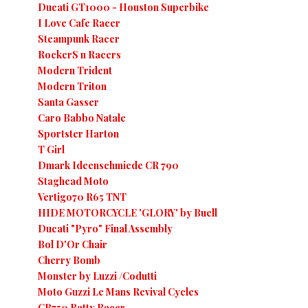
Ducati GT1000 - Houston Superbike
I Love Cafe Racer
Steampunk Racer
RockerS n Racers
Modern Trident
Modern Triton
Santa Gasser
Caro Babbo Natale
Sportster Harton
T Girl
Dmark Ideenschmiede CR 790
Staghead Moto
Vertigo70 R65 TNT
HIDE MOTORCYCLE 'GLORY' by Buell
Ducati "Pyro" Final Assembly
Bol D'Or Chair
Cherry Bomb
Monster by Luzzi /Codutti
Moto Guzzi Le Mans Revival Cycles
CB750 Ratty Racer