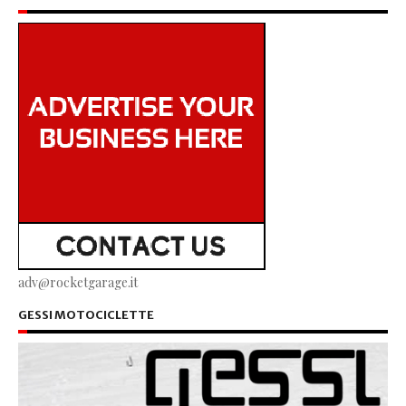
adv@rocketgarage.it
GESSI MOTOCICLETTE