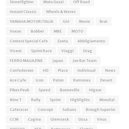
Streetfighter
Moto Guzzi
Off Road
Instant Classic
Wheels & Waves
YAMAHA MOTOR ITALIA
Girl
Movie
Brat
Voxan
Bobber
MBE
MOTO
Contest Special Cafe
Zaeta
Abbilgiamento
Vicent
Sprint Race
Viaggi
Drag
FERRO MAGAZINE
Japan
Joe Bar Team
Confederate
HD
Place
Indivisual
News
Ace Cafe
Icon
Paton
Ramones
Desert
Pikes Peak
Speed
Bonneville
Higear
Nine T
Rally
Sprint
Highlights
Mondial
Caferacer
Concept
Sultans
Brough Superior
CCM
Cagiva
Glemseck
Ossa
Virus