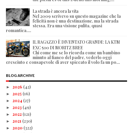
La strada è ancora la vita
Nel 2009 scrivevo su questo magazine che la
felicità non è una destinazione, ma la strada
stessa. Era una visione pulita, quasi
romantica....
IL RAGAZZO È DIVENTATO GRANDE: LA KTM
EXC 500 DI MORITZ BREE
Chi come me se lo ricorda come un bambino
minuto al fianco del padre, vederlo oggi
cresciuto e consapevole di aver spiccato il volo fa un po...
BLOG ARCHIVE
2026
(42)
►
2025
(16)
►
2024
(27)
►
2023
(49)
►
2022
(121)
►
2021
(230)
►
2020
(322)
►