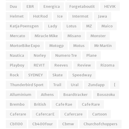
Duu
EBR
Energica
Forgetaboutit
HEVIK
Helmet
Hot Rod
Ice
Intermot
Jawa
Katja Poensgen
Lady
Lotus
MZ
Maico
Mercato
Miracle Mike
Misano
Monster
MortorBike Expo
Motogp
Motus
Mr Martin
Nautica
Norley
Numero Tre
Plane
Playboy
REVIT
Reeves
Review
Rizoma
Rock
SYDNEY
Skate
Speedway
Thunderbird Sport
Trail
Ural
Zundapp
[
Alluminium
Athens
Boardtracker
Bosozoku
Brembo
British
Cafe Rae
Cafe Rare
Caferare
Cafercar E
Cafercare
Cartoon
Cb1100
Cb400four
Cbmw
Churchofchoppers