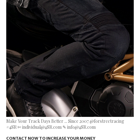
Make Your Track Days Better ... Since 2007 @forstreetracing
#4SR ✄ individual@4SR.com ✎ info@4SR.com
CONTACT NOW TO INCREASE YOUR MONEY