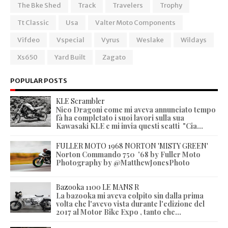
The Bke Shed
Track
Travelers
Trophy
Tt Classic
Usa
Valter Moto Components
Vifdeo
Vspecial
Vyrus
Weslake
Wildays
Xs650
Yard Built
Zagato
POPULAR POSTS
KLE Scrambler
Nico Dragoni come mi aveva annunciato tempo
fà ha completato i suoi lavori sulla sua
Kawasaki KLE e mi invia questi scatti "Cia...
FULLER MOTO 1968 NORTON 'MISTY GREEN'
Norton Commando 750 '68 by Fuller Moto
Photography by @MatthewJonesPhoto
Bazooka 1100 LE MANS R
La bazooka mi aveva colpito sin dalla prima
volta che l'avevo vista durante l'edizione del
2017 al Motor Bike Expo , tanto che...