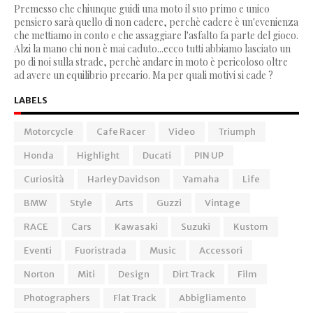
Premesso che chiunque guidi una moto il suo primo e unico
pensiero sarà quello di non cadere, perchè cadere è un'evenienza
che mettiamo in conto e che assaggiare l'asfalto fa parte del gioco.
Alzi la mano chi non è mai caduto...ecco tutti abbiamo lasciato un
po di noi sulla strade, perchè andare in moto è pericoloso oltre
ad avere un equilibrio precario. Ma per quali motivi si cade ?
LABELS
Motorcycle
Cafe Racer
Video
Triumph
Honda
Highlight
Ducati
PIN UP
Curiosità
Harley Davidson
Yamaha
Life
BMW
Style
Arts
Guzzi
Vintage
RACE
Cars
Kawasaki
Suzuki
Kustom
Eventi
Fuoristrada
Music
Accessori
Norton
Miti
Design
Dirt Track
Film
Photographers
Flat Track
Abbigliamento