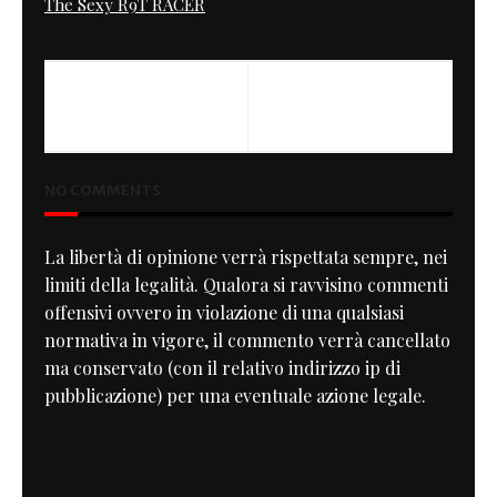
The Sexy R9T RACER
PREVIOUS
NEXT
750 CR Ludo Crazyracers
MK#15 SOHC
NO COMMENTS
La libertà di opinione verrà rispettata sempre, nei
limiti della legalità. Qualora si ravvisino commenti
offensivi ovvero in violazione di una qualsiasi
normativa in vigore, il commento verrà cancellato
ma conservato (con il relativo indirizzo ip di
pubblicazione) per una eventuale azione legale.