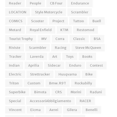
Reader
People
CB Four
Endurance
LOCATION
Style Motorcycle
Scrambler
COMICS
Scooter
Project
Tattoo
Buell
Motard
Royal Enfield
KTM
Restomod
Tourist Trophy
MV
Corra
Classic
BSA
Riviste
Scarmbler
Racing
Steve McQueen
Tracker
Laverda
Art
Toys
Books
Indian
Aprilia
Sidecar
Enduro
Contest
Electric
Strettracker
Husqvarna
Bike
Triton
Custom
Bmw. R9T
Rockabilly
Superbike
Bimota
CRS
Morini
Raduni
Special
AccessoriAbbilgiamento
RACER
Vincent
Eicma
Aerei
Gilera
Benelli