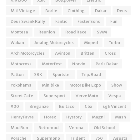
XJR1300
XSR
Bottpower
Elettric
Miti Vintage
Borile
Clothing
Dakar
Deus
Deus Swank Rally
Fantic
Faster Sons
Fun
Montesa
Reunion
Road Race
SWM
Wakan
Analog Motorcycles
Moped
Turbo
Arch Motorcycles
Avinton
Britten
Cross
Motocross
Motorfest
Norvin
Paris Dakar
Patton
SBK
Sportster
Trip. Road
Yokohama
Minibike
Motor Bike Expo
Show
Street Cafe
Supersport
Verve Moto
Vespa
900
Breganze
Bultaco
Cbx
Egli Vincent
Henry Favre
Horex
Hystory
Magni
Mash
Mud Run
Retromod
Verona
Old School
Porsche
Supermono
Trident
750
Agusta