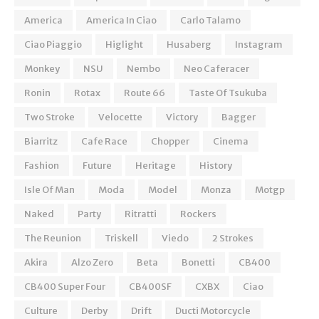
America
America In Ciao
Carlo Talamo
Ciao Piaggio
Higlight
Husaberg
Instagram
Monkey
NSU
Nembo
Neo Caferacer
Ronin
Rotax
Route 66
Taste Of Tsukuba
Two Stroke
Velocette
Victory
Bagger
Biarritz
Cafe Race
Chopper
Cinema
Fashion
Future
Heritage
History
Isle Of Man
Moda
Model
Monza
Motgp
Naked
Party
Ritratti
Rockers
The Reunion
Triskell
Viedo
2 Strokes
Akira
Alzo Zero
Beta
Bonetti
CB400
CB400 Super Four
CB400SF
CXBX
Ciao
Culture
Derby
Drift
Ducti Motorcycle