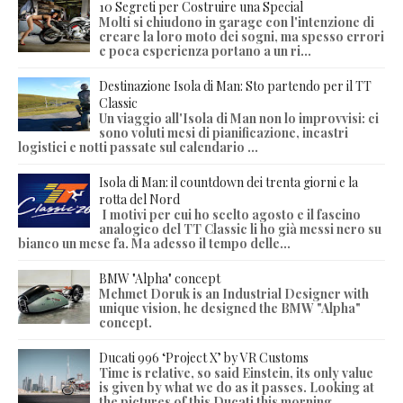
10 Segreti per Costruire una Special
Molti si chiudono in garage con l'intenzione di
creare la loro moto dei sogni, ma spesso errori
e poca esperienza portano a un ri...
Destinazione Isola di Man: Sto partendo per il TT
Classic
Un viaggio all'Isola di Man non lo improvvisi: ci
sono voluti mesi di pianificazione, incastri
logistici e notti passate sul calendario ...
Isola di Man: il countdown dei trenta giorni e la
rotta del Nord
I motivi per cui ho scelto agosto e il fascino
analogico del TT Classic li ho già messi nero su
bianco un mese fa. Ma adesso il tempo delle...
BMW "Alpha" concept
Mehmet Doruk is an Industrial Designer with
unique vision, he designed the BMW "Alpha"
concept.
Ducati 996 ‘Project X’ by VR Customs
Time is relative, so said Einstein, its only value
is given by what we do as it passes. Looking at
the pictures of this Ducati this morning,...