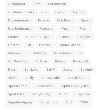
Ciclomotori
Coc
Coronavirus
Costume Società
Crk
Cycle
Daytona
Documentario
Ecosse
El Solitario
Epoca
Fast Endurance
Featured
Ferrari
Ficchi
Furore
Gentlemensride
Greece
Hilights
Hornet
Kit
London
Lupara Bianca
Marco Belli
Motorcy
Musclebike
O
On The Road
Pit Bike
Riders
Rocket68
Rossi
Salt Lake
Sci-Fi
Scoop
Seventy
Sicilia
Sicily
Snowquake
Social Media
Speed Triple
Speed Week
Spirit Lake Cycles
Sport Cafe
Storytelling
Stunt
Sueprbike
Superhooligans
Supermoto
Surf
T300