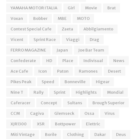
YAMAHA MOTOR ITALIA
Girl
Movie
Brat
Voxan
Bobber
MBE
MOTO
Contest Special Cafe
Zaeta
Abbilgiamento
Vicent
Sprint Race
Viaggi
Drag
FERRO MAGAZINE
Japan
Joe Bar Team
Confederate
HD
Place
Indivisual
News
Ace Cafe
Icon
Paton
Ramones
Desert
Pikes Peak
Speed
Bonneville
Higear
Nine T
Rally
Sprint
Highlights
Mondial
Caferacer
Concept
Sultans
Brough Superior
CCM
Cagiva
Glemseck
Ossa
Virus
XJR1300
XSR
Bottpower
Elettric
Miti Vintage
Borile
Clothing
Dakar
Deus