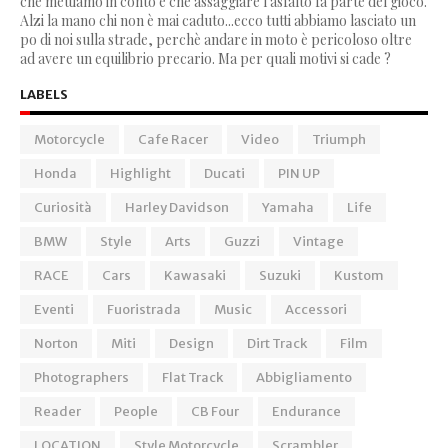
che mettiamo in conto e che assaggiare l'asfalto fa parte del gioco.
Alzi la mano chi non è mai caduto...ecco tutti abbiamo lasciato un
po di noi sulla strade, perchè andare in moto è pericoloso oltre
ad avere un equilibrio precario. Ma per quali motivi si cade ?
LABELS
Motorcycle
Cafe Racer
Video
Triumph
Honda
Highlight
Ducati
PIN UP
Curiosità
Harley Davidson
Yamaha
Life
BMW
Style
Arts
Guzzi
Vintage
RACE
Cars
Kawasaki
Suzuki
Kustom
Eventi
Fuoristrada
Music
Accessori
Norton
Miti
Design
Dirt Track
Film
Photographers
Flat Track
Abbigliamento
Reader
People
CB Four
Endurance
LOCATION
Style Motorcycle
Scrambler