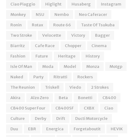
Ciao Piaggio
Higlight
Husaberg
Instagram
Monkey
NSU
Nembo
Neo Caferacer
Ronin
Rotax
Route 66
Taste Of Tsukuba
Two Stroke
Velocette
Victory
Bagger
Biarritz
Cafe Race
Chopper
Cinema
Fashion
Future
Heritage
History
Isle Of Man
Moda
Model
Monza
Motgp
Naked
Party
Ritratti
Rockers
The Reunion
Triskell
Viedo
2 Strokes
Akira
Alzo Zero
Beta
Bonetti
CB400
CB400 Super Four
CB400SF
CXBX
Ciao
Culture
Derby
Drift
Ducti Motorcycle
Duu
EBR
Energica
Forgetaboutit
HEVIK