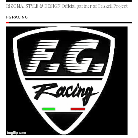
RIZOMA, STYLE & DESIGN Official partner of Triskell Project
FG RACING