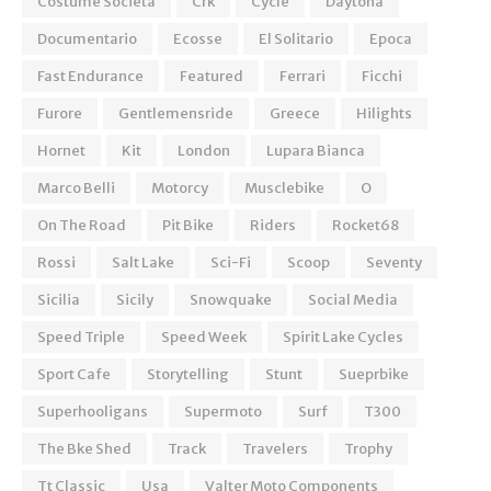
Costume Società
Crk
Cycle
Daytona
Documentario
Ecosse
El Solitario
Epoca
Fast Endurance
Featured
Ferrari
Ficchi
Furore
Gentlemensride
Greece
Hilights
Hornet
Kit
London
Lupara Bianca
Marco Belli
Motorcy
Musclebike
O
On The Road
Pit Bike
Riders
Rocket68
Rossi
Salt Lake
Sci-Fi
Scoop
Seventy
Sicilia
Sicily
Snowquake
Social Media
Speed Triple
Speed Week
Spirit Lake Cycles
Sport Cafe
Storytelling
Stunt
Sueprbike
Superhooligans
Supermoto
Surf
T300
The Bke Shed
Track
Travelers
Trophy
Tt Classic
Usa
Valter Moto Components