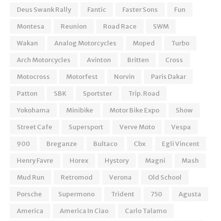
Deus Swank Rally
Fantic
Faster Sons
Fun
Montesa
Reunion
Road Race
SWM
Wakan
Analog Motorcycles
Moped
Turbo
Arch Motorcycles
Avinton
Britten
Cross
Motocross
Motorfest
Norvin
Paris Dakar
Patton
SBK
Sportster
Trip. Road
Yokohama
Minibike
Motor Bike Expo
Show
Street Cafe
Supersport
Verve Moto
Vespa
900
Breganze
Bultaco
Cbx
Egli Vincent
Henry Favre
Horex
Hystory
Magni
Mash
Mud Run
Retromod
Verona
Old School
Porsche
Supermono
Trident
750
Agusta
America
America In Ciao
Carlo Talamo