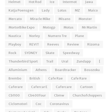
Helmet
Hot Rod
Ice
Intermot
Jawa
Katja Poensgen
Lady
Lotus
MZ
Maico
Mercato
Miracle Mike
Misano
Monster
MortorBike Expo
Motogp
Motus
Mr Martin
Nautica
Norley
Numero Tre
Plane
Playboy
REVIT
Reeves
Review
Rizoma
Rock
SYDNEY
Skate
Speedway
Thunderbird Sport
Trail
Ural
Zundapp
[
Alluminium
Athens
Boardtracker
Bosozoku
Brembo
British
Cafe Rae
Cafe Rare
Caferare
Cafercar E
Cafercare
Cartoon
Cb1100
Cb400four
Cbmw
Churchofchoppers
Ciclomotori
Coc
Coronavirus