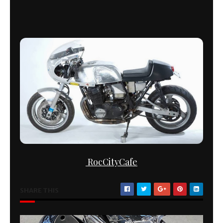
RocCityCafe
SHARE THIS