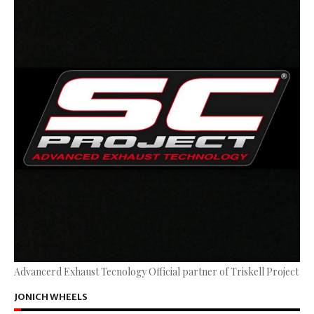
Advancerd Exhaust Tecnology Official partner of Triskell Project
JONICH WHEELS