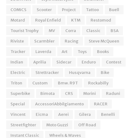
COMICS
Scooter
Project
Tattoo
Buell
Motard
Royal Enfield
KTM
Restomod
Tourist Trophy
MV
Corra
Classic
BSA
Riviste
Scarmbler
Racing
Steve McQueen
Tracker
Laverda
Art
Toys
Books
Indian
Aprilia
Sidecar
Enduro
Contest
Electric
Strettracker
Husqvarna
Bike
Triton
Custom
Bmw. R9T
Rockabilly
Superbike
Bimota
CRS
Morini
Raduni
Special
AccessoriAbbilgiamento
RACER
Vincent
Eicma
Aerei
Gilera
Benelli
Streetfighter
Moto Guzzi
Off Road
Instant Classic
Wheels & Waves