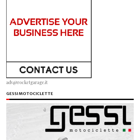
adv@rocketgarage.it
GESSI MOTOCICLETTE