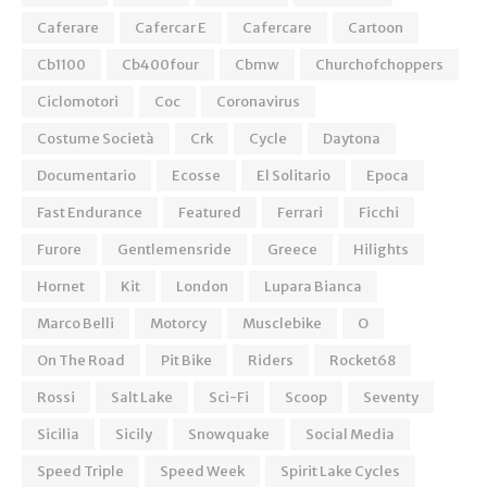
Caferare
Cafercar E
Cafercare
Cartoon
Cb1100
Cb400four
Cbmw
Churchofchoppers
Ciclomotori
Coc
Coronavirus
Costume Società
Crk
Cycle
Daytona
Documentario
Ecosse
El Solitario
Epoca
Fast Endurance
Featured
Ferrari
Ficchi
Furore
Gentlemensride
Greece
Hilights
Hornet
Kit
London
Lupara Bianca
Marco Belli
Motorcy
Musclebike
O
On The Road
Pit Bike
Riders
Rocket68
Rossi
Salt Lake
Sci-Fi
Scoop
Seventy
Sicilia
Sicily
Snowquake
Social Media
Speed Triple
Speed Week
Spirit Lake Cycles