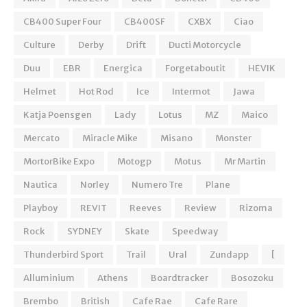
CB400 Super Four
CB400SF
CXBX
Ciao
Culture
Derby
Drift
Ducti Motorcycle
Duu
EBR
Energica
Forgetaboutit
HEVIK
Helmet
Hot Rod
Ice
Intermot
Jawa
Katja Poensgen
Lady
Lotus
MZ
Maico
Mercato
Miracle Mike
Misano
Monster
MortorBike Expo
Motogp
Motus
Mr Martin
Nautica
Norley
Numero Tre
Plane
Playboy
REVIT
Reeves
Review
Rizoma
Rock
SYDNEY
Skate
Speedway
Thunderbird Sport
Trail
Ural
Zundapp
[
Alluminium
Athens
Boardtracker
Bosozoku
Brembo
British
Cafe Rae
Cafe Rare