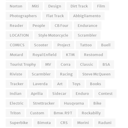
Norton
Miti
Design
Dirt Track
Film
Photographers
Flat Track
Abbigliamento
Reader
People
CB Four
Endurance
LOCATION
Style Motorcycle
Scrambler
COMICS
Scooter
Project
Tattoo
Buell
Motard
Royal Enfield
KTM
Restomod
Tourist Trophy
MV
Corra
Classic
BSA
Riviste
Scarmbler
Racing
Steve McQueen
Tracker
Laverda
Art
Toys
Books
Indian
Aprilia
Sidecar
Enduro
Contest
Electric
Strettracker
Husqvarna
Bike
Triton
Custom
Bmw. R9T
Rockabilly
Superbike
Bimota
CRS
Morini
Raduni