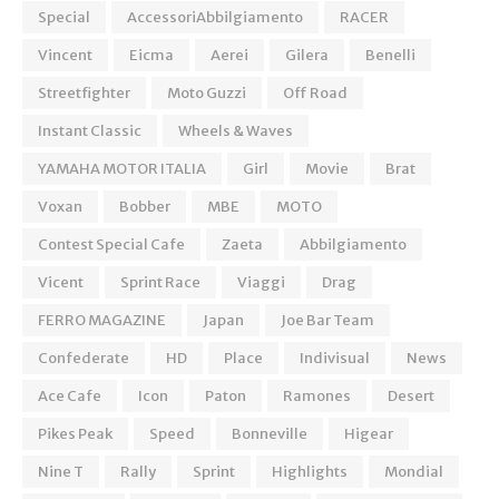
Special
AccessoriAbbilgiamento
RACER
Vincent
Eicma
Aerei
Gilera
Benelli
Streetfighter
Moto Guzzi
Off Road
Instant Classic
Wheels & Waves
YAMAHA MOTOR ITALIA
Girl
Movie
Brat
Voxan
Bobber
MBE
MOTO
Contest Special Cafe
Zaeta
Abbilgiamento
Vicent
Sprint Race
Viaggi
Drag
FERRO MAGAZINE
Japan
Joe Bar Team
Confederate
HD
Place
Indivisual
News
Ace Cafe
Icon
Paton
Ramones
Desert
Pikes Peak
Speed
Bonneville
Higear
Nine T
Rally
Sprint
Highlights
Mondial