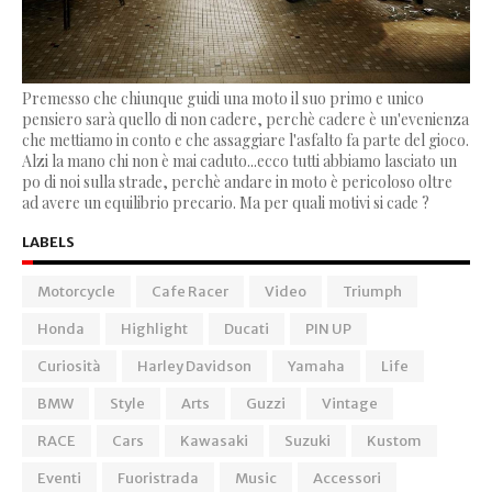
Premesso che chiunque guidi una moto il suo primo e unico
pensiero sarà quello di non cadere, perchè cadere è un'evenienza
che mettiamo in conto e che assaggiare l'asfalto fa parte del gioco.
Alzi la mano chi non è mai caduto...ecco tutti abbiamo lasciato un
po di noi sulla strade, perchè andare in moto è pericoloso oltre
ad avere un equilibrio precario. Ma per quali motivi si cade ?
LABELS
Motorcycle
Cafe Racer
Video
Triumph
Honda
Highlight
Ducati
PIN UP
Curiosità
Harley Davidson
Yamaha
Life
BMW
Style
Arts
Guzzi
Vintage
RACE
Cars
Kawasaki
Suzuki
Kustom
Eventi
Fuoristrada
Music
Accessori