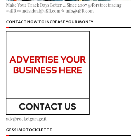
Make Your Track Days Better ... Since 2007 @forstreetracing
#4SR ✄ individual@4SR.com ✎ info@4SR.com
CONTACT NOW TO INCREASE YOUR MONEY
adv@rocketgarage.it
GESSI MOTOCICLETTE