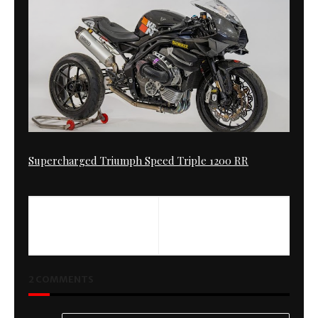
Supercharged Triumph Speed Triple 1200 RR
PREVIOUS
NEXT
Vun Rizoma
ONE
2 COMMENTS