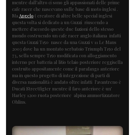
mentre dall'altro ci sono gli appassionati delle prime
cafe racer che nascevano sulle base di moto inglesi .
Ma
Angelo
( creatore di altre belle special inglesi
questa volta si dedicato a un Guzzi riuscendo a
mettere d'accordo queste due fazioni dello stesso
mondo costruendo un cafe racer anglo italiana infatti
questa Guzzi T150 nasce da una Guzzi v 11 Le Mans
2003 dove ha un montato serbatoio Triumph T150 del
73, sella sempre T150 modificata con alloggiamento
interno per batteria al litio telaio posteriore reggisella
costruito appositamente come il parafango anteriore
ma in questo progetto di integrezione di parti di
diversa nazionalità è andato oltre infatti l'avantreno è
Ducati Streetfigter mentre il faro anteriore è un'
Harley 1200 ruota posteriore alpina ammortizzatore
Ohlins.