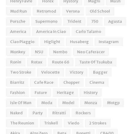
Henry Favre
Horex
Hystory
Magni
Mash
Mud Run
Retromod
Verona
Old School
Porsche
Supermono
Trident
750
Agusta
America
America In Ciao
Carlo Talamo
Ciao Piaggio
Higlight
Husaberg
Instagram
Monkey
NSU
Nembo
Neo Caferacer
Ronin
Rotax
Route 66
Taste Of Tsukuba
Two Stroke
Velocette
Victory
Bagger
Biarritz
Cafe Race
Chopper
Cinema
Fashion
Future
Heritage
History
Isle Of Man
Moda
Model
Monza
Motgp
Naked
Party
Ritratti
Rockers
The Reunion
Triskell
Viedo
2 Strokes
Akira
Alzo Zero
Beta
Bonetti
CB400