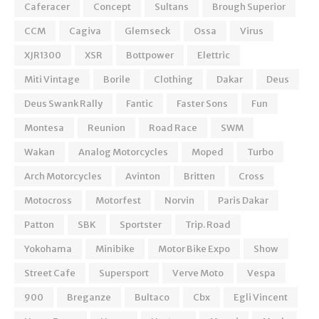
Caferacer
Concept
Sultans
Brough Superior
CCM
Cagiva
Glemseck
Ossa
Virus
XJR1300
XSR
Bottpower
Elettric
Miti Vintage
Borile
Clothing
Dakar
Deus
Deus Swank Rally
Fantic
Faster Sons
Fun
Montesa
Reunion
Road Race
SWM
Wakan
Analog Motorcycles
Moped
Turbo
Arch Motorcycles
Avinton
Britten
Cross
Motocross
Motorfest
Norvin
Paris Dakar
Patton
SBK
Sportster
Trip. Road
Yokohama
Minibike
Motor Bike Expo
Show
Street Cafe
Supersport
Verve Moto
Vespa
900
Breganze
Bultaco
Cbx
Egli Vincent