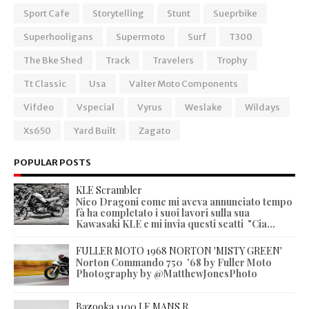
Sport Cafe
Storytelling
Stunt
Sueprbike
Superhooligans
Supermoto
Surf
T300
The Bke Shed
Track
Travelers
Trophy
Tt Classic
Usa
Valter Moto Components
Vifdeo
Vspecial
Vyrus
Weslake
Wildays
Xs650
Yard Built
Zagato
POPULAR POSTS
KLE Scrambler
Nico Dragoni come mi aveva annunciato tempo
fà ha completato i suoi lavori sulla sua
Kawasaki KLE e mi invia questi scatti "Cia...
FULLER MOTO 1968 NORTON 'MISTY GREEN'
Norton Commando 750 '68 by Fuller Moto
Photography by @MatthewJonesPhoto
Bazooka 1100 LE MANS R