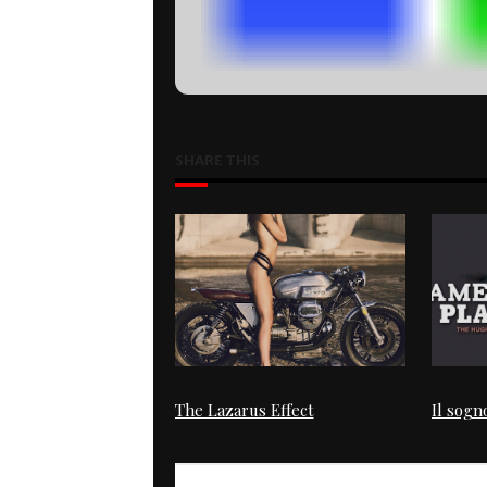
SHARE THIS
The Lazarus Effect
Il sogn