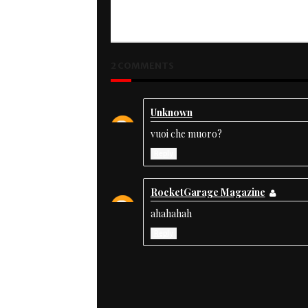
PREVIOUS
Iron Lung
2 COMMENTS
Unknown
vuoi che muoro?
Reply
RocketGarage Magazine
ahahahah
Reply