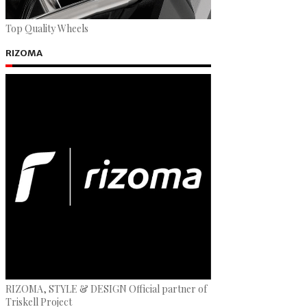
Top Quality Wheels
RIZOMA
RIZOMA, STYLE & DESIGN Official partner of
Triskell Project