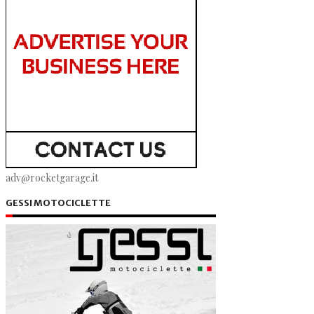
adv@rocketgarage.it
GESSI MOTOCICLETTE