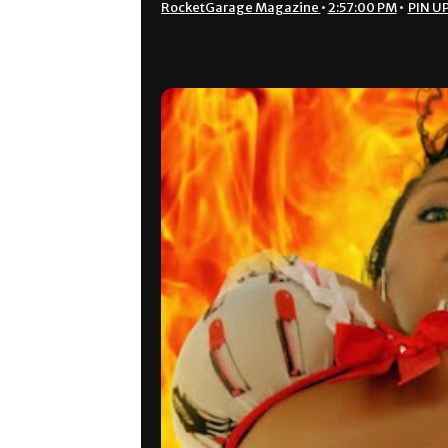
RocketGarage Magazine
•
2:57:00 PM
•
PIN U