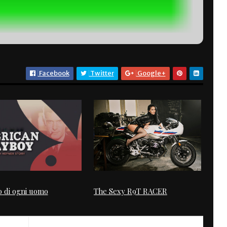
Facebook
Twitter
Google+
o di ogni uomo
The Sexy R9T RACER