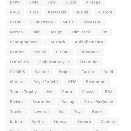
BMW
Style
Arts
Guzzi
Vintage
RACE
Cars
Kawasaki
Suzuki
Kustom
Eventi
Fuoristrada
Music
Accessori
Norton
Miti
Design
Dirt Track
Film
Photographers
Flat Track
Abbigliamento
Reader
People
CB Four
Endurance
LOCATION
Style Motorcycle
Scrambler
COMICS
Scooter
Project
Tattoo
Buell
Motard
Royal Enfield
KTM
Restomod
Tourist Trophy
MV
Corra
Classic
BSA
Riviste
Scarmbler
Racing
Steve McQueen
Tracker
Laverda
Art
Toys
Books
Indian
Aprilia
Sidecar
Enduro
Contest