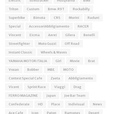
Electric
Strettracker
Husqvarna
Bike
Triton
Custom
Bmw. R9T
Rockabilly
Superbike
Bimota
CRS
Morini
Raduni
Special
AccessoriAbbilgiamento
RACER
Vincent
Eicma
Aerei
Gilera
Benelli
Streetfighter
Moto Guzzi
Off Road
Instant Classic
Wheels & Waves
YAMAHA MOTOR ITALIA
Girl
Movie
Brat
Voxan
Bobber
MBE
MOTO
Contest Special Cafe
Zaeta
Abbilgiamento
Vicent
Sprint Race
Viaggi
Drag
FERRO MAGAZINE
Japan
Joe Bar Team
Confederate
HD
Place
Indivisual
News
Ace Cafe
Icon
Paton
Ramones
Desert