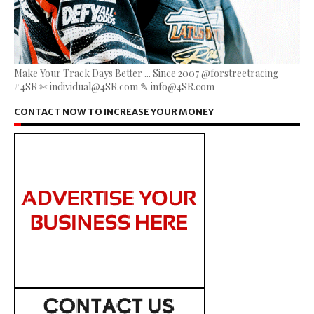
Make Your Track Days Better ... Since 2007 @forstreetracing
#4SR ✄ individual@4SR.com ✎ info@4SR.com
CONTACT NOW TO INCREASE YOUR MONEY