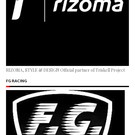
RIZOMA, STYLE & DESIGN Official partner of Triskell Project
FG RACING