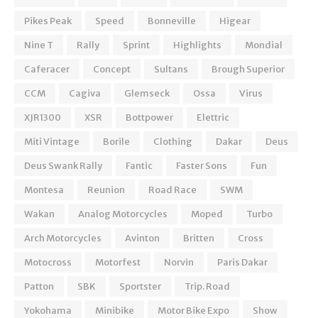
Pikes Peak
Speed
Bonneville
Higear
Nine T
Rally
Sprint
Highlights
Mondial
Caferacer
Concept
Sultans
Brough Superior
CCM
Cagiva
Glemseck
Ossa
Virus
XJR1300
XSR
Bottpower
Elettric
Miti Vintage
Borile
Clothing
Dakar
Deus
Deus Swank Rally
Fantic
Faster Sons
Fun
Montesa
Reunion
Road Race
SWM
Wakan
Analog Motorcycles
Moped
Turbo
Arch Motorcycles
Avinton
Britten
Cross
Motocross
Motorfest
Norvin
Paris Dakar
Patton
SBK
Sportster
Trip. Road
Yokohama
Minibike
Motor Bike Expo
Show