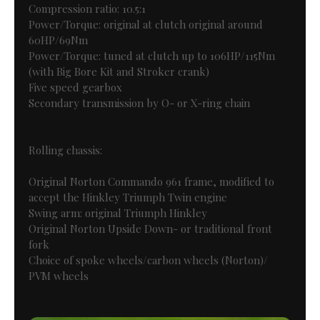
Compression ratio: 10.5:1
Power/Torque: original at clutch original around
60HP/69Nm
Power/Torque: tuned at clutch up to 106HP/115Nm
(with Big Bore Kit and Stroker crank)
Five speed gearbox
Secondary transmission by O- or X-ring chain
Rolling chassis:
Original Norton Commando 961 frame, modified to
accept the Hinkley Triumph Twin engine
Swing arm: original Triumph Hinkley
Original Norton Upside Down- or traditional front
fork
Choice of spoke wheels/carbon wheels (Norton)/
PVM wheels