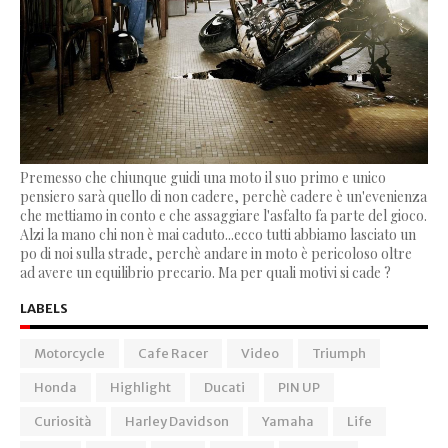
Premesso che chiunque guidi una moto il suo primo e unico
pensiero sarà quello di non cadere, perchè cadere è un'evenienza
che mettiamo in conto e che assaggiare l'asfalto fa parte del gioco.
Alzi la mano chi non è mai caduto...ecco tutti abbiamo lasciato un
po di noi sulla strade, perchè andare in moto è pericoloso oltre
ad avere un equilibrio precario. Ma per quali motivi si cade ?
LABELS
Motorcycle
Cafe Racer
Video
Triumph
Honda
Highlight
Ducati
PIN UP
Curiosità
Harley Davidson
Yamaha
Life