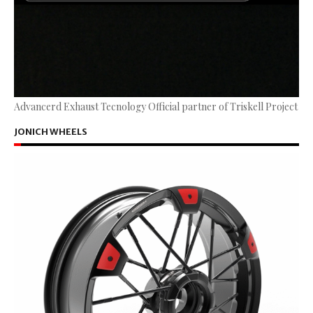
Advancerd Exhaust Tecnology Official partner of Triskell Project
JONICH WHEELS