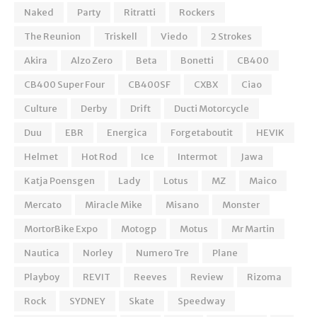
Naked
Party
Ritratti
Rockers
The Reunion
Triskell
Viedo
2 Strokes
Akira
Alzo Zero
Beta
Bonetti
CB400
CB400 Super Four
CB400SF
CXBX
Ciao
Culture
Derby
Drift
Ducti Motorcycle
Duu
EBR
Energica
Forgetaboutit
HEVIK
Helmet
Hot Rod
Ice
Intermot
Jawa
Katja Poensgen
Lady
Lotus
MZ
Maico
Mercato
Miracle Mike
Misano
Monster
MortorBike Expo
Motogp
Motus
Mr Martin
Nautica
Norley
Numero Tre
Plane
Playboy
REVIT
Reeves
Review
Rizoma
Rock
SYDNEY
Skate
Speedway