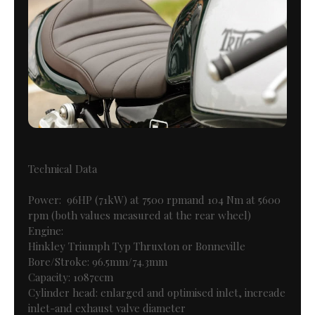
Technical Data
Power:
96HP (71kW) at 7500 rpmand 104 Nm at 5600
rpm (both values measured at the rear wheel)
Engine:
Hinkley Triumph Typ Thruxton or Bonneville
Bore/Stroke: 96.5mm/74.3mm
Capacity: 1087ccm
Cylinder head: enlarged and optimised inlet, increade
inlet-and exhaust valve diameter