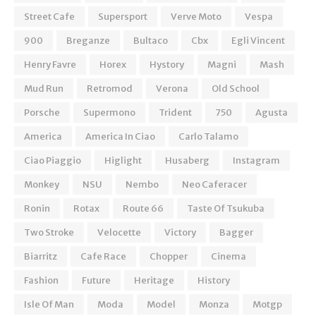
Street Cafe
Supersport
Verve Moto
Vespa
900
Breganze
Bultaco
Cbx
Egli Vincent
Henry Favre
Horex
Hystory
Magni
Mash
Mud Run
Retromod
Verona
Old School
Porsche
Supermono
Trident
750
Agusta
America
America In Ciao
Carlo Talamo
Ciao Piaggio
Higlight
Husaberg
Instagram
Monkey
NSU
Nembo
Neo Caferacer
Ronin
Rotax
Route 66
Taste Of Tsukuba
Two Stroke
Velocette
Victory
Bagger
Biarritz
Cafe Race
Chopper
Cinema
Fashion
Future
Heritage
History
Isle Of Man
Moda
Model
Monza
Motgp