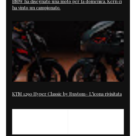
BMW ha disegnato una moto per la domenica. Kern ci
ha vinto un campionato.
KTM 1290 Hyper Classic by Rustom– L’icona rivisitata
PREVIOUS
NEXT
Bomba Nera & the Mosca
Daddys Girl