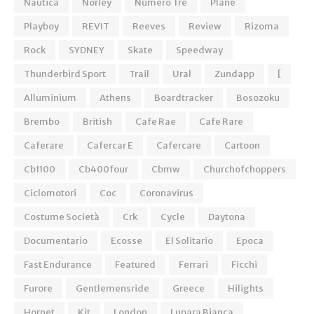
Nautica
Norley
Numero Tre
Plane
Playboy
REVIT
Reeves
Review
Rizoma
Rock
SYDNEY
Skate
Speedway
Thunderbird Sport
Trail
Ural
Zundapp
[
Alluminium
Athens
Boardtracker
Bosozoku
Brembo
British
Cafe Rae
Cafe Rare
Caferare
Cafercar E
Cafercare
Cartoon
Cb1100
Cb400four
Cbmw
Churchofchoppers
Ciclomotori
Coc
Coronavirus
Costume Società
Crk
Cycle
Daytona
Documentario
Ecosse
El Solitario
Epoca
Fast Endurance
Featured
Ferrari
Ficchi
Furore
Gentlemensride
Greece
Hilights
Hornet
Kit
London
Lupara Bianca