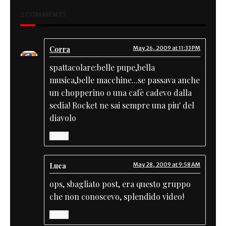
2 COMMENTS
Corra
May 26, 2009 at 11:33 PM
spattacolare:belle pupe,bella
musica,belle macchine...se passava anche
un chopperino o una cafè cadevo dalla
sedia! Rocket ne sai sempre una piu' del
diavolo
Reply
Luca
May 28, 2009 at 9:58 AM
ops, sbagliato post, era questo gruppo
che non conoscevo, splendido video!
Reply