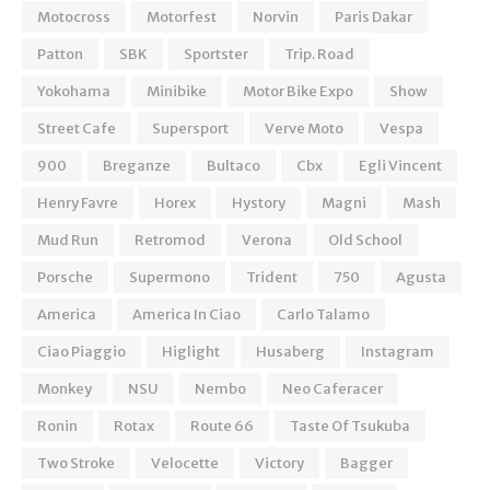
Motocross
Motorfest
Norvin
Paris Dakar
Patton
SBK
Sportster
Trip. Road
Yokohama
Minibike
Motor Bike Expo
Show
Street Cafe
Supersport
Verve Moto
Vespa
900
Breganze
Bultaco
Cbx
Egli Vincent
Henry Favre
Horex
Hystory
Magni
Mash
Mud Run
Retromod
Verona
Old School
Porsche
Supermono
Trident
750
Agusta
America
America In Ciao
Carlo Talamo
Ciao Piaggio
Higlight
Husaberg
Instagram
Monkey
NSU
Nembo
Neo Caferacer
Ronin
Rotax
Route 66
Taste Of Tsukuba
Two Stroke
Velocette
Victory
Bagger