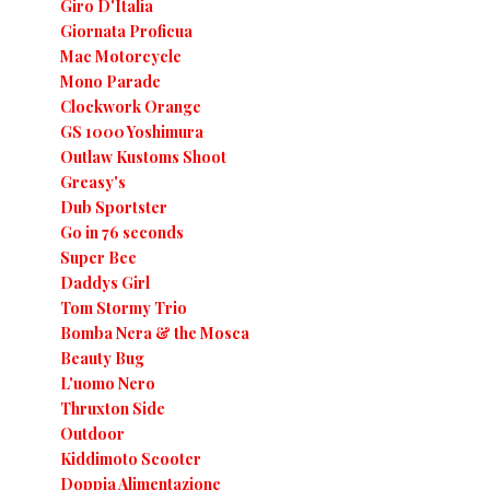
Giro D'Italia
Giornata Proficua
Mac Motorcycle
Mono Parade
Clockwork Orange
GS 1000 Yoshimura
Outlaw Kustoms Shoot
Greasy's
Dub Sportster
Go in 76 seconds
Super Bee
Daddys Girl
Tom Stormy Trio
Bomba Nera & the Mosca
Beauty Bug
L'uomo Nero
Thruxton Side
Outdoor
Kiddimoto Scooter
Doppia Alimentazione