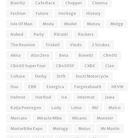
Biarritz
Cafe Race
Chopper
Cinema
Fashion
Future
Heritage
History
Isle Of Man
Moda
Model
Monza
Motgp
Naked
Party
Ritratti
Rockers
The Reunion
Triskell
Viedo
2 Strokes
Akira
Alzo Zero
Beta
Bonetti
CB400
CB400 Super Four
CB400SF
CXBX
Ciao
Culture
Derby
Drift
Ducti Motorcycle
Duu
EBR
Energica
Forgetaboutit
HEVIK
Helmet
Hot Rod
Ice
Intermot
Jawa
Katja Poensgen
Lady
Lotus
MZ
Maico
Mercato
Miracle Mike
Misano
Monster
MortorBike Expo
Motogp
Motus
Mr Martin