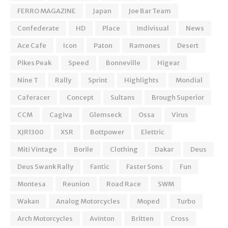
FERRO MAGAZINE
Japan
Joe Bar Team
Confederate
HD
Place
Indivisual
News
Ace Cafe
Icon
Paton
Ramones
Desert
Pikes Peak
Speed
Bonneville
Higear
Nine T
Rally
Sprint
Highlights
Mondial
Caferacer
Concept
Sultans
Brough Superior
CCM
Cagiva
Glemseck
Ossa
Virus
XJR1300
XSR
Bottpower
Elettric
Miti Vintage
Borile
Clothing
Dakar
Deus
Deus Swank Rally
Fantic
Faster Sons
Fun
Montesa
Reunion
Road Race
SWM
Wakan
Analog Motorcycles
Moped
Turbo
Arch Motorcycles
Avinton
Britten
Cross