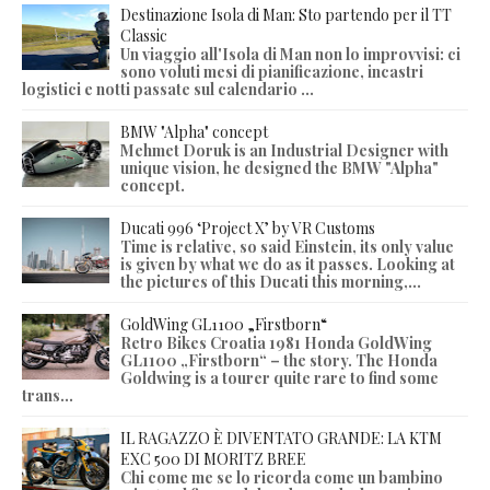
Destinazione Isola di Man: Sto partendo per il TT
Classic
Un viaggio all'Isola di Man non lo improvvisi: ci
sono voluti mesi di pianificazione, incastri
logistici e notti passate sul calendario ...
BMW "Alpha" concept
Mehmet Doruk is an Industrial Designer with
unique vision, he designed the BMW "Alpha"
concept.
Ducati 996 ‘Project X’ by VR Customs
Time is relative, so said Einstein, its only value
is given by what we do as it passes. Looking at
the pictures of this Ducati this morning,...
GoldWing GL1100 „Firstborn“
Retro Bikes Croatia 1981 Honda GoldWing
GL1100 „Firstborn“ – the story. The Honda
Goldwing is a tourer quite rare to find some
trans...
IL RAGAZZO È DIVENTATO GRANDE: LA KTM
EXC 500 DI MORITZ BREE
Chi come me se lo ricorda come un bambino