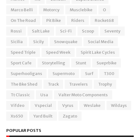
Marco Belli
Motorcy
Musclebike
O
On The Road
Pit Bike
Riders
Rocket68
Rossi
Salt Lake
Sci-Fi
Scoop
Seventy
Sicilia
Sicily
Snowquake
Social Media
Speed Triple
Speed Week
Spirit Lake Cycles
Sport Cafe
Storytelling
Stunt
Sueprbike
Superhooligans
Supermoto
Surf
T300
The Bke Shed
Track
Travelers
Trophy
Tt Classic
Usa
Valter Moto Components
Vifdeo
Vspecial
Vyrus
Weslake
Wildays
Xs650
Yard Built
Zagato
POPULAR POSTS