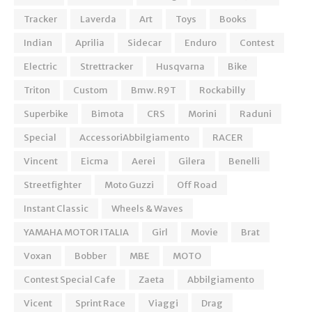
Tracker
Laverda
Art
Toys
Books
Indian
Aprilia
Sidecar
Enduro
Contest
Electric
Strettracker
Husqvarna
Bike
Triton
Custom
Bmw. R9T
Rockabilly
Superbike
Bimota
CRS
Morini
Raduni
Special
AccessoriAbbilgiamento
RACER
Vincent
Eicma
Aerei
Gilera
Benelli
Streetfighter
Moto Guzzi
Off Road
Instant Classic
Wheels & Waves
YAMAHA MOTOR ITALIA
Girl
Movie
Brat
Voxan
Bobber
MBE
MOTO
Contest Special Cafe
Zaeta
Abbilgiamento
Vicent
Sprint Race
Viaggi
Drag