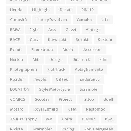
Honda
Highlight
Ducati
PIN UP
Curiosità
Harley Davidson
Yamaha
Life
BMW
Style
Arts
Guzzi
Vintage
RACE
Cars
Kawasaki
Suzuki
Kustom
Eventi
Fuoristrada
Music
Accessori
Norton
Miti
Design
Dirt Track
Film
Photographers
Flat Track
Abbigliamento
Reader
People
CB Four
Endurance
LOCATION
Style Motorcycle
Scrambler
COMICS
Scooter
Project
Tattoo
Buell
Motard
Royal Enfield
KTM
Restomod
Tourist Trophy
MV
Corra
Classic
BSA
Riviste
Scarmbler
Racing
Steve McQueen