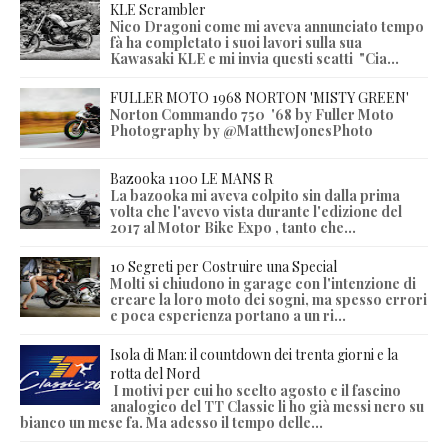
KLE Scrambler
Nico Dragoni come mi aveva annunciato tempo
fà ha completato i suoi lavori sulla sua
Kawasaki KLE e mi invia questi scatti "Cia...
FULLER MOTO 1968 NORTON 'MISTY GREEN'
Norton Commando 750 '68 by Fuller Moto
Photography by @MatthewJonesPhoto
Bazooka 1100 LE MANS R
La bazooka mi aveva colpito sin dalla prima
volta che l'avevo vista durante l'edizione del
2017 al Motor Bike Expo , tanto che...
10 Segreti per Costruire una Special
Molti si chiudono in garage con l'intenzione di
creare la loro moto dei sogni, ma spesso errori
e poca esperienza portano a un ri...
Isola di Man: il countdown dei trenta giorni e la
rotta del Nord
I motivi per cui ho scelto agosto e il fascino
analogico del TT Classic li ho già messi nero su
bianco un mese fa. Ma adesso il tempo delle...