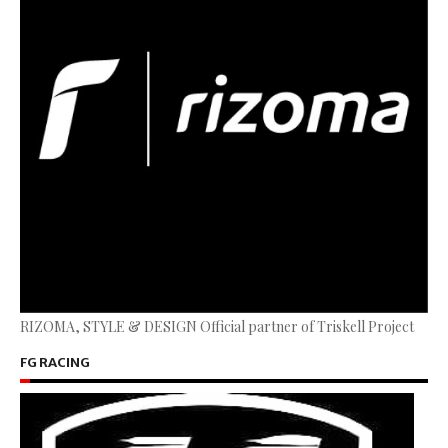
RIZOMA, STYLE & DESIGN Official partner of Triskell Project
FG RACING