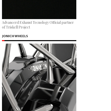
Advancerd Exhaust Tecnology Official partner
of Triskell Project
JONICH WHEELS