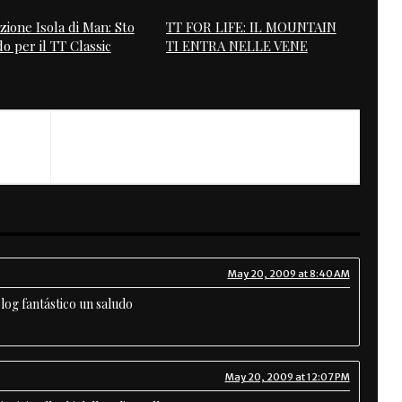
zione Isola di Man: Sto
TT FOR LIFE: IL MOUNTAIN
o per il TT Classic
TI ENTRA NELLE VENE
NEXT
R.I.P. Father Bill Shergold
May 20, 2009 at 8:40 AM
log fantástico un saludo
May 20, 2009 at 12:07 PM