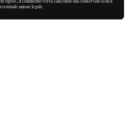
a in vigore, il commento verrà cancellato ma conservato (con il
 eventuale azione legale.