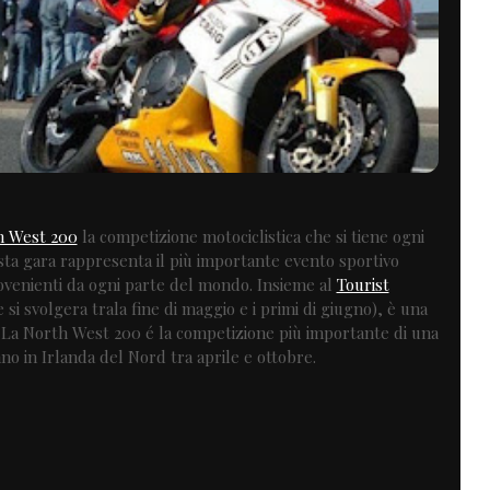
h West 200
la competizione motociclistica che si tiene ogni
sta gara rappresenta il più importante evento sportivo
ovenienti da ogni parte del mondo. Insieme al
Tourist
e si svolgera trala fine di maggio e i primi di giugno), è una
 La North West 200 é la competizione più importante di una
nno in Irlanda del Nord tra aprile e ottobre.