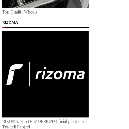
Top Quality Wheels
RIZOMA
RIZOMA, STYLE & DESIGN Official partner of
Triskell Project