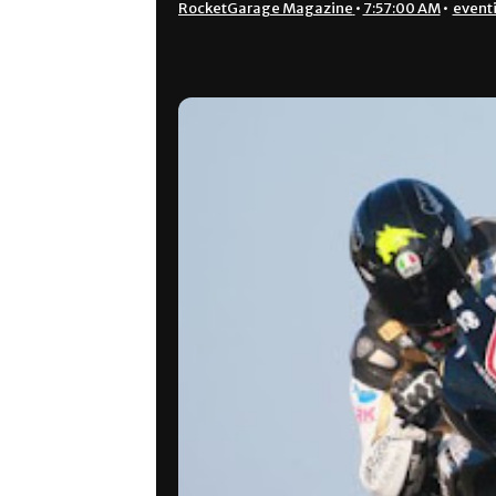
RocketGarage Magazine
•
7:57:00 AM
•
event