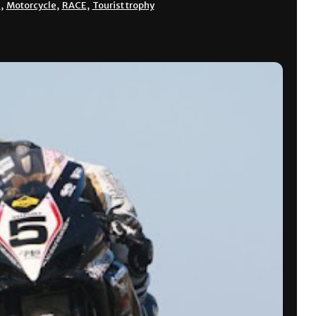
i
,
Motorcycle
,
RACE
,
Tourist trophy