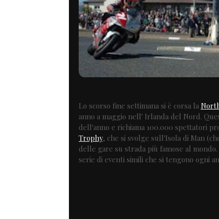
Lo scorso fine settimana si è corsa la
Nort
anno a maggio nell' Irlanda del Nord. Que
dell'anno e richiama 100.000 spettatori pr
Trophy
, che si svolge sull'Isola di Man (ch
delle gare su strada più famose al mondo.
serie di eventi simili che si tengono ogni a