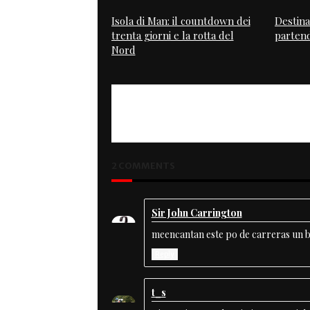
Isola di Man: il countdown dei
Destina
trenta giorni e la rotta del
partend
Nord
PREVIOUS
Triumph Experience
2 COMMENTS
Sir John Carrington
meencantan este po de carreras un b
Reply
t_s