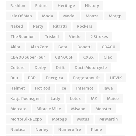
Fashion
Future
Heritage
History
Isle Of Man
Moda
Model
Monza
Motgp
Naked
Party
Ritratti
Rockers
The Reunion
Triskell
Viedo
2 Strokes
Akira
Alzo Zero
Beta
Bonetti
CB400
CB400 Super Four
CB400SF
CXBX
Ciao
Culture
Derby
Drift
Ducti Motorcycle
Duu
EBR
Energica
Forgetaboutit
HEVIK
Helmet
Hot Rod
Ice
Intermot
Jawa
Katja Poensgen
Lady
Lotus
MZ
Maico
Mercato
Miracle Mike
Misano
Monster
MortorBike Expo
Motogp
Motus
Mr Martin
Nautica
Norley
Numero Tre
Plane