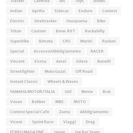
Tracker
Laverda
Art
Toys
Books
Indian
Aprilia
Sidecar
Enduro
Contest
Electric
Strettracker
Husqvarna
Bike
Triton
Custom
Bmw. R9T
Rockabilly
Superbike
Bimota
CRS
Morini
Raduni
Special
AccessoriAbbilgiamento
RACER
Vincent
Eicma
Aerei
Gilera
Benelli
Streetfighter
Moto Guzzi
Off Road
Instant Classic
Wheels & Waves
YAMAHA MOTOR ITALIA
Girl
Movie
Brat
Voxan
Bobber
MBE
MOTO
Contest Special Cafe
Zaeta
Abbilgiamento
Vicent
Sprint Race
Viaggi
Drag
FERRO MAGAZINE
Japan
Joe Bar Team