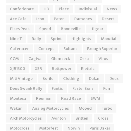
Confederate
HD
Place
Indivisual
News
Ace Cafe
Icon
Paton
Ramones
Desert
Pikes Peak
Speed
Bonneville
Higear
Nine T
Rally
Sprint
Highlights
Mondial
Caferacer
Concept
Sultans
Brough Superior
CCM
Cagiva
Glemseck
Ossa
Virus
XJR1300
XSR
Bottpower
Elettric
Miti Vintage
Borile
Clothing
Dakar
Deus
Deus Swank Rally
Fantic
Faster Sons
Fun
Montesa
Reunion
Road Race
SWM
Wakan
Analog Motorcycles
Moped
Turbo
Arch Motorcycles
Avinton
Britten
Cross
Motocross
Motorfest
Norvin
Paris Dakar