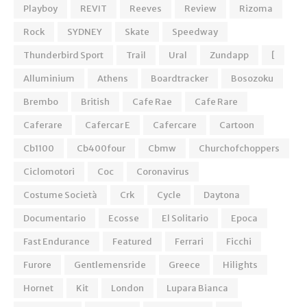
Playboy
REVIT
Reeves
Review
Rizoma
Rock
SYDNEY
Skate
Speedway
Thunderbird Sport
Trail
Ural
Zundapp
[
Alluminium
Athens
Boardtracker
Bosozoku
Brembo
British
Cafe Rae
Cafe Rare
Caferare
Cafercar E
Cafercare
Cartoon
Cb1100
Cb400four
Cbmw
Churchofchoppers
Ciclomotori
Coc
Coronavirus
Costume Società
Crk
Cycle
Daytona
Documentario
Ecosse
El Solitario
Epoca
Fast Endurance
Featured
Ferrari
Ficchi
Furore
Gentlemensride
Greece
Hilights
Hornet
Kit
London
Lupara Bianca