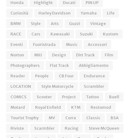
Honda
Highlight
Ducati
PIN UP
Curiosità
Harley Davidson
Yamaha
Life
BMW
Style
Arts
Guzzi
Vintage
RACE
Cars
Kawasaki
Suzuki
Kustom
Eventi
Fuoristrada
Music
Accessori
Norton
Miti
Design
Dirt Track
Film
Photographers
Flat Track
Abbigliamento
Reader
People
CB Four
Endurance
LOCATION
Style Motorcycle
Scrambler
COMICS
Scooter
Project
Tattoo
Buell
Motard
Royal Enfield
KTM
Restomod
Tourist Trophy
MV
Corra
Classic
BSA
Riviste
Scarmbler
Racing
Steve McQueen