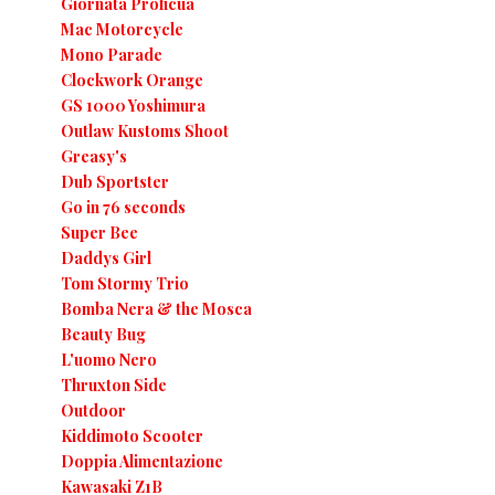
Giornata Proficua
Mac Motorcycle
Mono Parade
Clockwork Orange
GS 1000 Yoshimura
Outlaw Kustoms Shoot
Greasy's
Dub Sportster
Go in 76 seconds
Super Bee
Daddys Girl
Tom Stormy Trio
Bomba Nera & the Mosca
Beauty Bug
L'uomo Nero
Thruxton Side
Outdoor
Kiddimoto Scooter
Doppia Alimentazione
Kawasaki Z1B