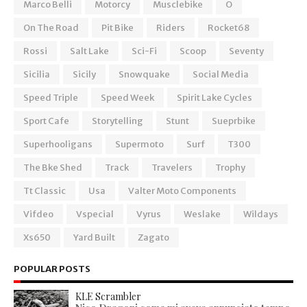
Marco Belli
Motorcy
Musclebike
O
On The Road
Pit Bike
Riders
Rocket68
Rossi
Salt Lake
Sci-Fi
Scoop
Seventy
Sicilia
Sicily
Snowquake
Social Media
Speed Triple
Speed Week
Spirit Lake Cycles
Sport Cafe
Storytelling
Stunt
Sueprbike
Superhooligans
Supermoto
Surf
T300
The Bke Shed
Track
Travelers
Trophy
Tt Classic
Usa
Valter Moto Components
Vifdeo
Vspecial
Vyrus
Weslake
Wildays
Xs650
Yard Built
Zagato
POPULAR POSTS
KLE Scrambler