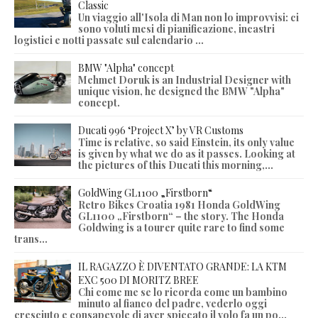
Classic
Un viaggio all'Isola di Man non lo improvvisi: ci
sono voluti mesi di pianificazione, incastri
logistici e notti passate sul calendario ...
BMW "Alpha" concept
Mehmet Doruk is an Industrial Designer with
unique vision, he designed the BMW "Alpha"
concept.
Ducati 996 ‘Project X’ by VR Customs
Time is relative, so said Einstein, its only value
is given by what we do as it passes. Looking at
the pictures of this Ducati this morning,...
GoldWing GL1100 „Firstborn“
Retro Bikes Croatia 1981 Honda GoldWing
GL1100 „Firstborn“ – the story. The Honda
Goldwing is a tourer quite rare to find some
trans...
IL RAGAZZO È DIVENTATO GRANDE: LA KTM
EXC 500 DI MORITZ BREE
Chi come me se lo ricorda come un bambino
minuto al fianco del padre, vederlo oggi
cresciuto e consapevole di aver spiccato il volo fa un po...