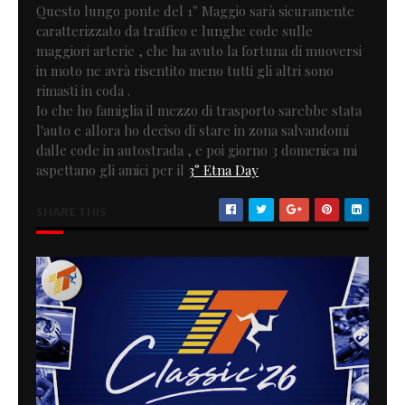
Questo lungo ponte del 1° Maggio sarà sicuramente
caratterizzato da traffico e lunghe code sulle
maggiori arterie , che ha avuto la fortuna di muoversi
in moto ne avrà risentito meno tutti gli altri sono
rimasti in coda .
Io che ho famiglia il mezzo di trasporto sarebbe stata
l'auto e allora ho deciso di stare in zona salvandomi
dalle code in autostrada , e poi giorno 3 domenica mi
aspettano gli amici per il
3° Etna Day
SHARE THIS