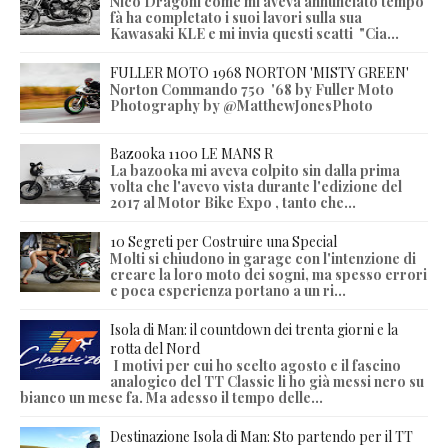
Nico Dragoni come mi aveva annunciato tempo
fà ha completato i suoi lavori sulla sua
Kawasaki KLE e mi invia questi scatti "Cia...
FULLER MOTO 1968 NORTON 'MISTY GREEN'
Norton Commando 750 '68 by Fuller Moto
Photography by @MatthewJonesPhoto
Bazooka 1100 LE MANS R
La bazooka mi aveva colpito sin dalla prima
volta che l'avevo vista durante l'edizione del
2017 al Motor Bike Expo , tanto che...
10 Segreti per Costruire una Special
Molti si chiudono in garage con l'intenzione di
creare la loro moto dei sogni, ma spesso errori
e poca esperienza portano a un ri...
Isola di Man: il countdown dei trenta giorni e la
rotta del Nord
I motivi per cui ho scelto agosto e il fascino
analogico del TT Classic li ho già messi nero su
bianco un mese fa. Ma adesso il tempo delle...
Destinazione Isola di Man: Sto partendo per il TT