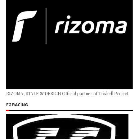
RIZOMA, STYLE & DESIGN Official partner of Triskell Project
FG RACING