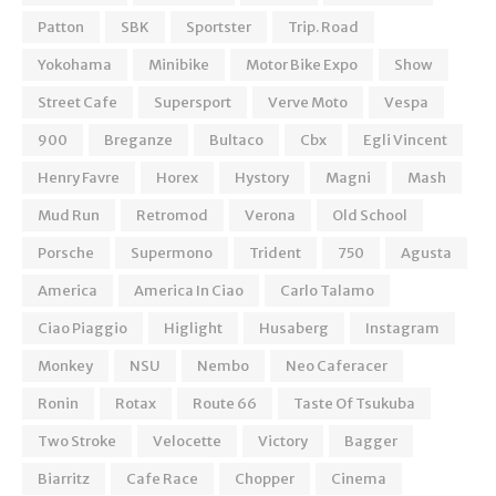
Patton
SBK
Sportster
Trip. Road
Yokohama
Minibike
Motor Bike Expo
Show
Street Cafe
Supersport
Verve Moto
Vespa
900
Breganze
Bultaco
Cbx
Egli Vincent
Henry Favre
Horex
Hystory
Magni
Mash
Mud Run
Retromod
Verona
Old School
Porsche
Supermono
Trident
750
Agusta
America
America In Ciao
Carlo Talamo
Ciao Piaggio
Higlight
Husaberg
Instagram
Monkey
NSU
Nembo
Neo Caferacer
Ronin
Rotax
Route 66
Taste Of Tsukuba
Two Stroke
Velocette
Victory
Bagger
Biarritz
Cafe Race
Chopper
Cinema