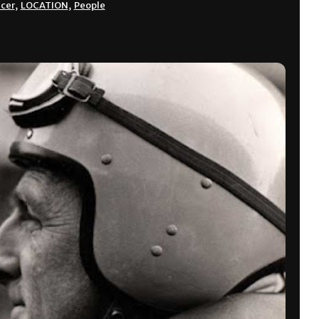
acer
,
LOCATION
,
People