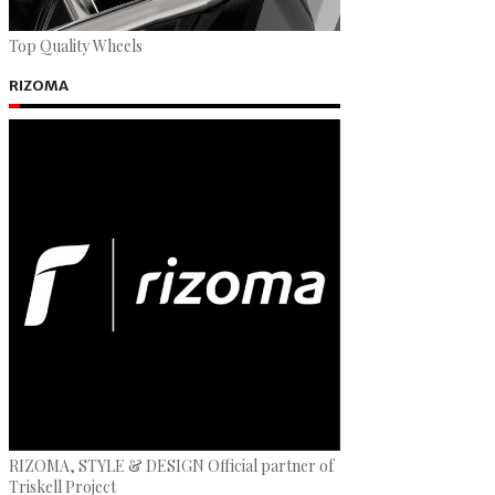
Top Quality Wheels
RIZOMA
RIZOMA, STYLE & DESIGN Official partner of
Triskell Project