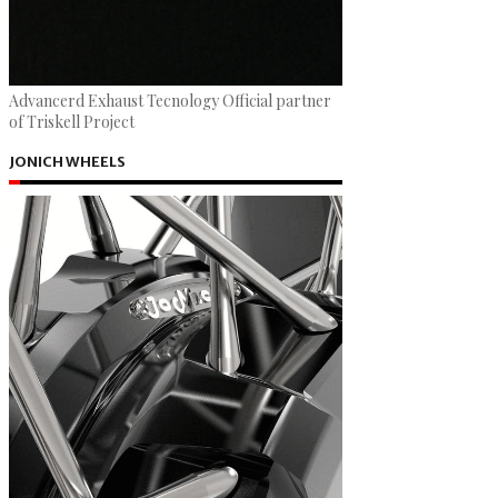
Advancerd Exhaust Tecnology Official partner
of Triskell Project
JONICH WHEELS