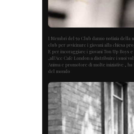
I Membri del 59 Club danno notizia della m
club per avvicinare i giovani alla chiesa pro
E per incoraggiare i giovani Ton Up Boys e
,all'Ace Cafe London a distribuire i suoi vol
Anima e promotore di molte iniziative , ha 
del mondo