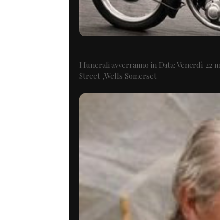
I funerali avverranno in Data: Venerdì 22 
Street ,Wells Somerset