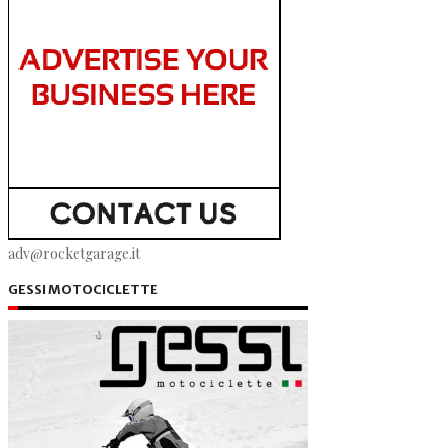
adv@rocketgarage.it
GESSI MOTOCICLETTE