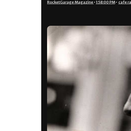
RocketGarage Magazine
•
1:58:00 PM
•
cafe r