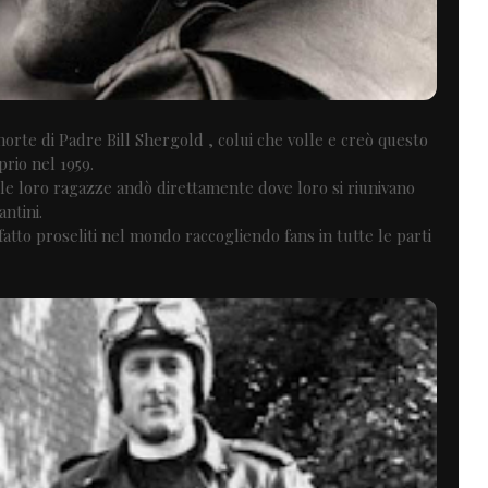
orte di Padre Bill Shergold , colui che volle e creò questo
prio nel 1959.
 le loro ragazze andò direttamente dove loro si riunivano
antini.
fatto proseliti nel mondo raccogliendo fans in tutte le parti