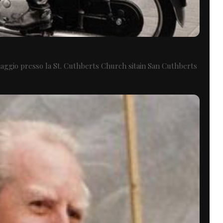
maggio presso la St. Cuthberts Church sitain San Cuthberts