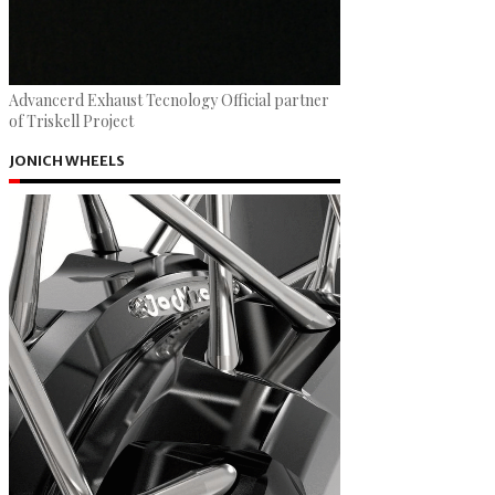
Advancerd Exhaust Tecnology Official partner
of Triskell Project
JONICH WHEELS