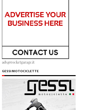
adv@rocketgarage.it
GESSI MOTOCICLETTE