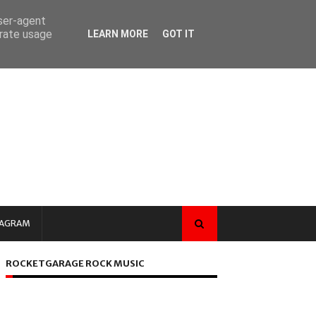
user-agent
erate usage
LEARN MORE
GOT IT
TAGRAM
ROCKETGARAGE ROCK MUSIC