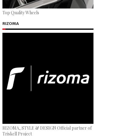
Top Quality Wheels
RIZOMA
RIZOMA, STYLE & DESIGN Official partner of
Triskell Project