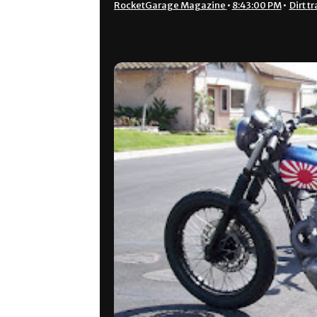
RocketGarage Magazine
•
8:43:00 PM
•
Dirt t