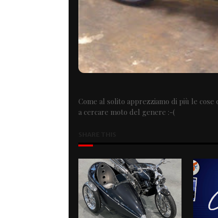
Come al solito apprezziamo di più le cose 
a cercare moto del genere :-(
SHARE THIS