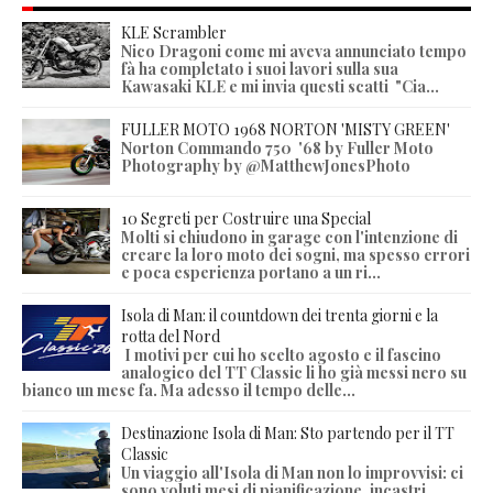
KLE Scrambler
Nico Dragoni come mi aveva annunciato tempo
fà ha completato i suoi lavori sulla sua
Kawasaki KLE e mi invia questi scatti "Cia...
FULLER MOTO 1968 NORTON 'MISTY GREEN'
Norton Commando 750 '68 by Fuller Moto
Photography by @MatthewJonesPhoto
10 Segreti per Costruire una Special
Molti si chiudono in garage con l'intenzione di
creare la loro moto dei sogni, ma spesso errori
e poca esperienza portano a un ri...
Isola di Man: il countdown dei trenta giorni e la
rotta del Nord
I motivi per cui ho scelto agosto e il fascino
analogico del TT Classic li ho già messi nero su
bianco un mese fa. Ma adesso il tempo delle...
Destinazione Isola di Man: Sto partendo per il TT
Classic
Un viaggio all'Isola di Man non lo improvvisi: ci
sono voluti mesi di pianificazione, incastri