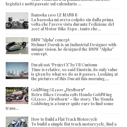
logistici e notti passate sul calendario ...
Bazooka 1100 LE MANS R
La bazooka mi aveva colpito sin dalla prima
volta che l'avevo vista durante l'edizione del
2017 al Motor Bike Expo , tanto che...
BMW "Alpha" concept
Mehmet Doruk is an Industrial Designer with
unique vision, he designed the BMW "Alpha"
concept.
Ducati 996 ‘Project X’ by VR Customs
Time is relative, so said Einstein, its only value
is given by what we do as it passes. Looking at
the pictures of this Ducati this morning,...
GoldWing GL1100 „Firstborn“
Retro Bikes Croatia 1981 Honda GoldWing
GL1100 „Firstborn“ – the story. The Honda
Goldwing is a tourer quite rare to find some
trans...
How to Build a Flat Track Motorcycle
To build a simple flat track motorcycle, find a