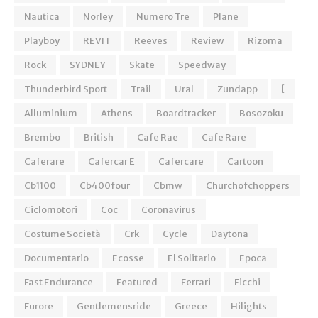
Nautica
Norley
Numero Tre
Plane
Playboy
REVIT
Reeves
Review
Rizoma
Rock
SYDNEY
Skate
Speedway
Thunderbird Sport
Trail
Ural
Zundapp
[
Alluminium
Athens
Boardtracker
Bosozoku
Brembo
British
Cafe Rae
Cafe Rare
Caferare
Cafercar E
Cafercare
Cartoon
Cb1100
Cb400four
Cbmw
Churchofchoppers
Ciclomotori
Coc
Coronavirus
Costume Società
Crk
Cycle
Daytona
Documentario
Ecosse
El Solitario
Epoca
Fast Endurance
Featured
Ferrari
Ficchi
Furore
Gentlemensride
Greece
Hilights