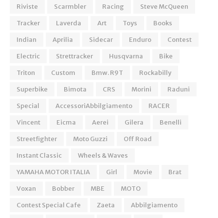
Riviste
Scarmbler
Racing
Steve McQueen
Tracker
Laverda
Art
Toys
Books
Indian
Aprilia
Sidecar
Enduro
Contest
Electric
Strettracker
Husqvarna
Bike
Triton
Custom
Bmw. R9T
Rockabilly
Superbike
Bimota
CRS
Morini
Raduni
Special
AccessoriAbbilgiamento
RACER
Vincent
Eicma
Aerei
Gilera
Benelli
Streetfighter
Moto Guzzi
Off Road
Instant Classic
Wheels & Waves
YAMAHA MOTOR ITALIA
Girl
Movie
Brat
Voxan
Bobber
MBE
MOTO
Contest Special Cafe
Zaeta
Abbilgiamento