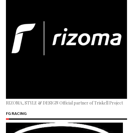
RIZOMA, STYLE & DESIGN Official partner of Triskell Project
FG RACING