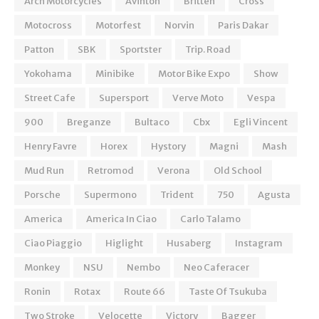
Arch Motorcycles
Avinton
Britten
Cross
Motocross
Motorfest
Norvin
Paris Dakar
Patton
SBK
Sportster
Trip. Road
Yokohama
Minibike
Motor Bike Expo
Show
Street Cafe
Supersport
Verve Moto
Vespa
900
Breganze
Bultaco
Cbx
Egli Vincent
Henry Favre
Horex
Hystory
Magni
Mash
Mud Run
Retromod
Verona
Old School
Porsche
Supermono
Trident
750
Agusta
America
America In Ciao
Carlo Talamo
Ciao Piaggio
Higlight
Husaberg
Instagram
Monkey
NSU
Nembo
Neo Caferacer
Ronin
Rotax
Route 66
Taste Of Tsukuba
Two Stroke
Velocette
Victory
Bagger