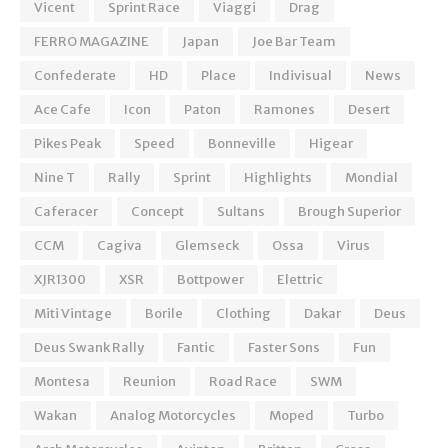
Vicent
Sprint Race
Viaggi
Drag
FERRO MAGAZINE
Japan
Joe Bar Team
Confederate
HD
Place
Indivisual
News
Ace Cafe
Icon
Paton
Ramones
Desert
Pikes Peak
Speed
Bonneville
Higear
Nine T
Rally
Sprint
Highlights
Mondial
Caferacer
Concept
Sultans
Brough Superior
CCM
Cagiva
Glemseck
Ossa
Virus
XJR1300
XSR
Bottpower
Elettric
Miti Vintage
Borile
Clothing
Dakar
Deus
Deus Swank Rally
Fantic
Faster Sons
Fun
Montesa
Reunion
Road Race
SWM
Wakan
Analog Motorcycles
Moped
Turbo