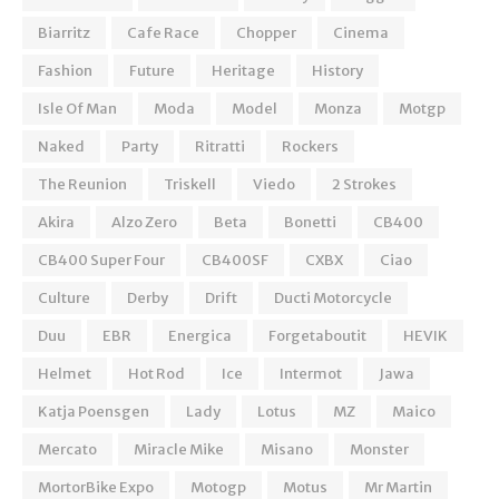
Biarritz
Cafe Race
Chopper
Cinema
Fashion
Future
Heritage
History
Isle Of Man
Moda
Model
Monza
Motgp
Naked
Party
Ritratti
Rockers
The Reunion
Triskell
Viedo
2 Strokes
Akira
Alzo Zero
Beta
Bonetti
CB400
CB400 Super Four
CB400SF
CXBX
Ciao
Culture
Derby
Drift
Ducti Motorcycle
Duu
EBR
Energica
Forgetaboutit
HEVIK
Helmet
Hot Rod
Ice
Intermot
Jawa
Katja Poensgen
Lady
Lotus
MZ
Maico
Mercato
Miracle Mike
Misano
Monster
MortorBike Expo
Motogp
Motus
Mr Martin