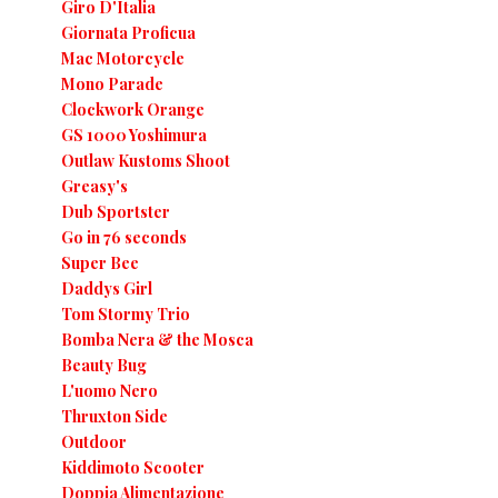
Giro D'Italia
Giornata Proficua
Mac Motorcycle
Mono Parade
Clockwork Orange
GS 1000 Yoshimura
Outlaw Kustoms Shoot
Greasy's
Dub Sportster
Go in 76 seconds
Super Bee
Daddys Girl
Tom Stormy Trio
Bomba Nera & the Mosca
Beauty Bug
L'uomo Nero
Thruxton Side
Outdoor
Kiddimoto Scooter
Doppia Alimentazione