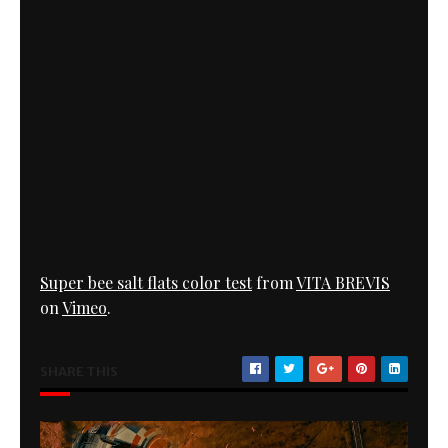
Super bee salt flats color test
from
VITA BREVIS
on
Vimeo
.
SHARE THIS