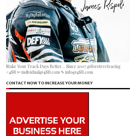
Make Your Track Days Better ... Since 2007 @forstreetracing
#4SR ✄ individual@4SR.com ✎ info@4SR.com
CONTACT NOW TO INCREASE YOUR MONEY