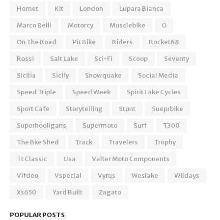
Hornet
Kit
London
Lupara Bianca
Marco Belli
Motorcy
Musclebike
O
On The Road
Pit Bike
Riders
Rocket68
Rossi
Salt Lake
Sci-Fi
Scoop
Seventy
Sicilia
Sicily
Snowquake
Social Media
Speed Triple
Speed Week
Spirit Lake Cycles
Sport Cafe
Storytelling
Stunt
Sueprbike
Superhooligans
Supermoto
Surf
T300
The Bke Shed
Track
Travelers
Trophy
Tt Classic
Usa
Valter Moto Components
Vifdeo
Vspecial
Vyrus
Weslake
Wildays
Xs650
Yard Built
Zagato
POPULAR POSTS