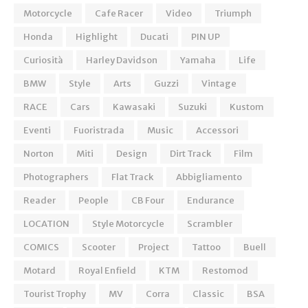
Motorcycle
Cafe Racer
Video
Triumph
Honda
Highlight
Ducati
PIN UP
Curiosità
Harley Davidson
Yamaha
Life
BMW
Style
Arts
Guzzi
Vintage
RACE
Cars
Kawasaki
Suzuki
Kustom
Eventi
Fuoristrada
Music
Accessori
Norton
Miti
Design
Dirt Track
Film
Photographers
Flat Track
Abbigliamento
Reader
People
CB Four
Endurance
LOCATION
Style Motorcycle
Scrambler
COMICS
Scooter
Project
Tattoo
Buell
Motard
Royal Enfield
KTM
Restomod
Tourist Trophy
MV
Corra
Classic
BSA