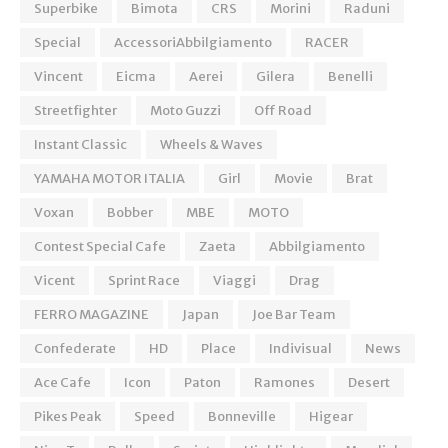
Superbike
Bimota
CRS
Morini
Raduni
Special
AccessoriAbbilgiamento
RACER
Vincent
Eicma
Aerei
Gilera
Benelli
Streetfighter
Moto Guzzi
Off Road
Instant Classic
Wheels & Waves
YAMAHA MOTOR ITALIA
Girl
Movie
Brat
Voxan
Bobber
MBE
MOTO
Contest Special Cafe
Zaeta
Abbilgiamento
Vicent
Sprint Race
Viaggi
Drag
FERRO MAGAZINE
Japan
Joe Bar Team
Confederate
HD
Place
Indivisual
News
Ace Cafe
Icon
Paton
Ramones
Desert
Pikes Peak
Speed
Bonneville
Higear