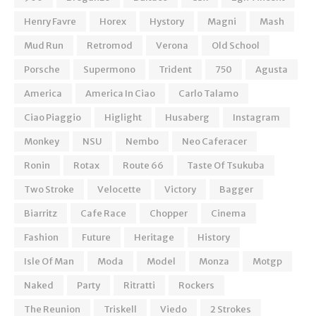
Henry Favre
Horex
Hystory
Magni
Mash
Mud Run
Retromod
Verona
Old School
Porsche
Supermono
Trident
750
Agusta
America
America In Ciao
Carlo Talamo
Ciao Piaggio
Higlight
Husaberg
Instagram
Monkey
NSU
Nembo
Neo Caferacer
Ronin
Rotax
Route 66
Taste Of Tsukuba
Two Stroke
Velocette
Victory
Bagger
Biarritz
Cafe Race
Chopper
Cinema
Fashion
Future
Heritage
History
Isle Of Man
Moda
Model
Monza
Motgp
Naked
Party
Ritratti
Rockers
The Reunion
Triskell
Viedo
2 Strokes