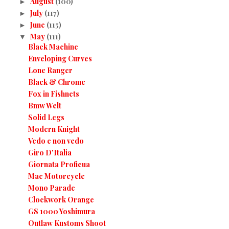
August
(100)
►
July
(117)
►
June
(115)
►
May
(111)
▼
Black Machine
Enveloping Curves
Lone Ranger
Black & Chrome
Fox in Fishnets
Bmw Welt
Solid Legs
Modern Knight
Vedo e non vedo
Giro D'Italia
Giornata Proficua
Mac Motorcycle
Mono Parade
Clockwork Orange
GS 1000 Yoshimura
Outlaw Kustoms Shoot