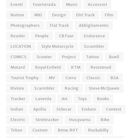
Eventi
Fuoristrada
Music
Accessori
Norton
Miti
Design
Dirt Track
Film
Photographers
Flat Track
Abbigliamento
Reader
People
CB Four
Endurance
LOCATION
Style Motorcycle
Scrambler
COMICS
Scooter
Project
Tattoo
Buell
Motard
Royal Enfield
KTM
Restomod
Tourist Trophy
MV
Corra
Classic
BSA
Riviste
Scarmbler
Racing
Steve McQueen
Tracker
Laverda
Art
Toys
Books
Indian
Aprilia
Sidecar
Enduro
Contest
Electric
Strettracker
Husqvarna
Bike
Triton
Custom
Bmw. R9T
Rockabilly