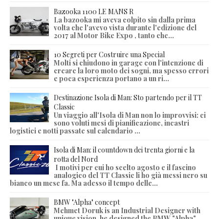
Bazooka 1100 LE MANS R
La bazooka mi aveva colpito sin dalla prima
volta che l'avevo vista durante l'edizione del
2017 al Motor Bike Expo , tanto che...
10 Segreti per Costruire una Special
Molti si chiudono in garage con l'intenzione di
creare la loro moto dei sogni, ma spesso errori
e poca esperienza portano a un ri...
Destinazione Isola di Man: Sto partendo per il TT
Classic
Un viaggio all'Isola di Man non lo improvvisi: ci
sono voluti mesi di pianificazione, incastri
logistici e notti passate sul calendario ...
Isola di Man: il countdown dei trenta giorni e la
rotta del Nord
I motivi per cui ho scelto agosto e il fascino
analogico del TT Classic li ho già messi nero su
bianco un mese fa. Ma adesso il tempo delle...
BMW "Alpha" concept
Mehmet Doruk is an Industrial Designer with
unique vision, he designed the BMW "Alpha"