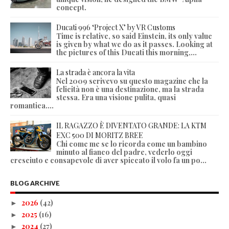
concept.
Ducati 996 ‘Project X’ by VR Customs
Time is relative, so said Einstein, its only value
is given by what we do as it passes. Looking at
the pictures of this Ducati this morning,...
La strada è ancora la vita
Nel 2009 scrivevo su questo magazine che la
felicità non è una destinazione, ma la strada
stessa. Era una visione pulita, quasi
romantica....
IL RAGAZZO È DIVENTATO GRANDE: LA KTM
EXC 500 DI MORITZ BREE
Chi come me se lo ricorda come un bambino
minuto al fianco del padre, vederlo oggi
cresciuto e consapevole di aver spiccato il volo fa un po...
BLOG ARCHIVE
2026
(42)
►
2025
(16)
►
2024
(27)
►