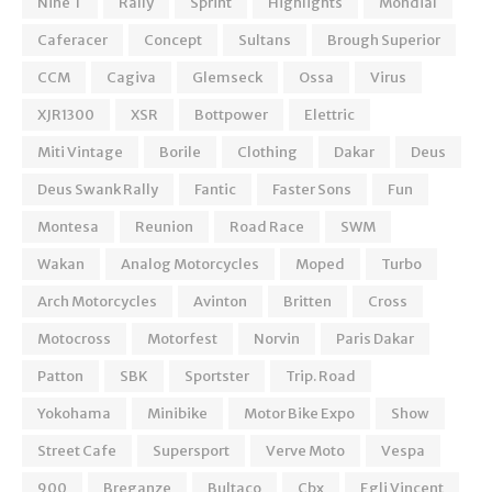
Nine T
Rally
Sprint
Highlights
Mondial
Caferacer
Concept
Sultans
Brough Superior
CCM
Cagiva
Glemseck
Ossa
Virus
XJR1300
XSR
Bottpower
Elettric
Miti Vintage
Borile
Clothing
Dakar
Deus
Deus Swank Rally
Fantic
Faster Sons
Fun
Montesa
Reunion
Road Race
SWM
Wakan
Analog Motorcycles
Moped
Turbo
Arch Motorcycles
Avinton
Britten
Cross
Motocross
Motorfest
Norvin
Paris Dakar
Patton
SBK
Sportster
Trip. Road
Yokohama
Minibike
Motor Bike Expo
Show
Street Cafe
Supersport
Verve Moto
Vespa
900
Breganze
Bultaco
Cbx
Egli Vincent