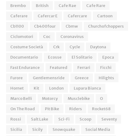
Brembo
British
Cafe Rae
Cafe Rare
Caferare
Cafercar E
Cafercare
Cartoon
Cb1100
Cb400four
Cbmw
Churchofchoppers
Ciclomotori
Coc
Coronavirus
Costume Società
Crk
Cycle
Daytona
Documentario
Ecosse
El Solitario
Epoca
Fast Endurance
Featured
Ferrari
Ficchi
Furore
Gentlemensride
Greece
Hilights
Hornet
Kit
London
Lupara Bianca
Marco Belli
Motorcy
Musclebike
O
On The Road
Pit Bike
Riders
Rocket68
Rossi
Salt Lake
Sci-Fi
Scoop
Seventy
Sicilia
Sicily
Snowquake
Social Media