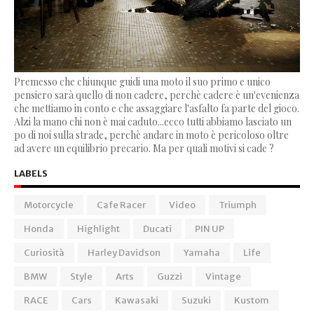
Premesso che chiunque guidi una moto il suo primo e unico
pensiero sarà quello di non cadere, perchè cadere è un'evenienza
che mettiamo in conto e che assaggiare l'asfalto fa parte del gioco.
Alzi la mano chi non è mai caduto...ecco tutti abbiamo lasciato un
po di noi sulla strade, perchè andare in moto è pericoloso oltre
ad avere un equilibrio precario. Ma per quali motivi si cade ?
LABELS
Motorcycle
Cafe Racer
Video
Triumph
Honda
Highlight
Ducati
PIN UP
Curiosità
Harley Davidson
Yamaha
Life
BMW
Style
Arts
Guzzi
Vintage
RACE
Cars
Kawasaki
Suzuki
Kustom