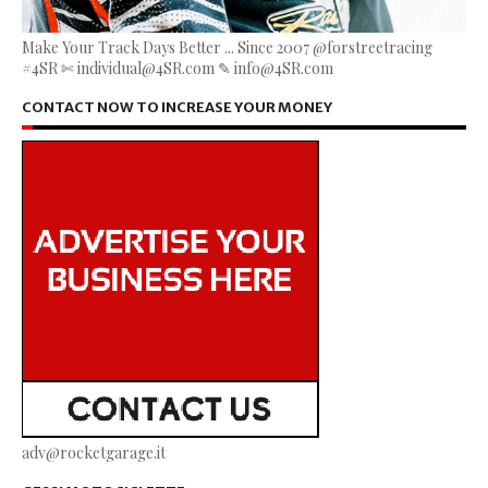
Make Your Track Days Better ... Since 2007 @forstreetracing
#4SR ✄ individual@4SR.com ✎ info@4SR.com
CONTACT NOW TO INCREASE YOUR MONEY
adv@rocketgarage.it