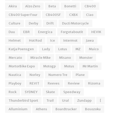
Akira
Alzo Zero
Beta
Bonetti
CB400
CB400 Super Four
CB400SF
CXBX
Ciao
Culture
Derby
Drift
Ducti Motorcycle
Duu
EBR
Energica
Forgetaboutit
HEVIK
Helmet
Hot Rod
Ice
Intermot
Jawa
Katja Poensgen
Lady
Lotus
MZ
Maico
Mercato
Miracle Mike
Misano
Monster
MortorBike Expo
Motogp
Motus
Mr Martin
Nautica
Norley
Numero Tre
Plane
Playboy
REVIT
Reeves
Review
Rizoma
Rock
SYDNEY
Skate
Speedway
Thunderbird Sport
Trail
Ural
Zundapp
[
Alluminium
Athens
Boardtracker
Bosozoku