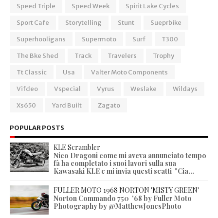
Speed Triple
Speed Week
Spirit Lake Cycles
Sport Cafe
Storytelling
Stunt
Sueprbike
Superhooligans
Supermoto
Surf
T300
The Bke Shed
Track
Travelers
Trophy
Tt Classic
Usa
Valter Moto Components
Vifdeo
Vspecial
Vyrus
Weslake
Wildays
Xs650
Yard Built
Zagato
POPULAR POSTS
KLE Scrambler
Nico Dragoni come mi aveva annunciato tempo
fà ha completato i suoi lavori sulla sua
Kawasaki KLE e mi invia questi scatti "Cia...
FULLER MOTO 1968 NORTON 'MISTY GREEN'
Norton Commando 750 '68 by Fuller Moto
Photography by @MatthewJonesPhoto