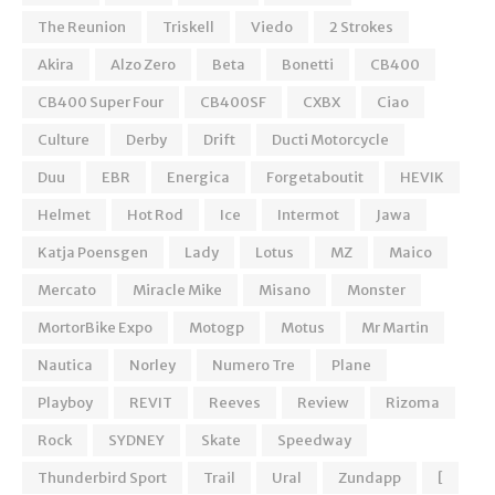
The Reunion
Triskell
Viedo
2 Strokes
Akira
Alzo Zero
Beta
Bonetti
CB400
CB400 Super Four
CB400SF
CXBX
Ciao
Culture
Derby
Drift
Ducti Motorcycle
Duu
EBR
Energica
Forgetaboutit
HEVIK
Helmet
Hot Rod
Ice
Intermot
Jawa
Katja Poensgen
Lady
Lotus
MZ
Maico
Mercato
Miracle Mike
Misano
Monster
MortorBike Expo
Motogp
Motus
Mr Martin
Nautica
Norley
Numero Tre
Plane
Playboy
REVIT
Reeves
Review
Rizoma
Rock
SYDNEY
Skate
Speedway
Thunderbird Sport
Trail
Ural
Zundapp
[