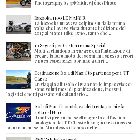
Photography by @MatthewJonesPhoto
Bazooka 1100 LE MANS R
La bazooka mi aveva colpito sin dalla prima
volta che l'avevo vista durante l'edizione del
2017 al Motor Bike Expo , tanto che...
10 Segreti per Costruire una Special
Molti si chiudono in garage con l'intenzione di
creare la loro moto dei sogni, ma spesso errori
e poca esperienza portano a un ri...
Destinazione Isola di Man: Sto partendo per il TT
Classic
Un viaggio all'Isola di Man non lo improvvisi: ci
sono voluti mesi di pianificazione, incastri
logistici e notti passate sul calendario ...
Isola di Man: il countdown dei trenta giorni e la
rotta del Nord
I motivi per cui ho scelto agosto e il fascino
analogico del TT Classic li ho già messi nero su
bianco un mese fa. Ma adesso il tempo delle...
BMW "Alpha" concept