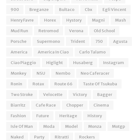
900
Breganze
Bultaco
Cbx
Egli Vincent
Henry Favre
Horex
Hystory
Magni
Mash
Mud Run
Retromod
Verona
Old School
Porsche
Supermono
Trident
750
Agusta
America
America In Ciao
Carlo Talamo
Ciao Piaggio
Higlight
Husaberg
Instagram
Monkey
NSU
Nembo
Neo Caferacer
Ronin
Rotax
Route 66
Taste Of Tsukuba
Two Stroke
Velocette
Victory
Bagger
Biarritz
Cafe Race
Chopper
Cinema
Fashion
Future
Heritage
History
Isle Of Man
Moda
Model
Monza
Motgp
Naked
Party
Ritratti
Rockers