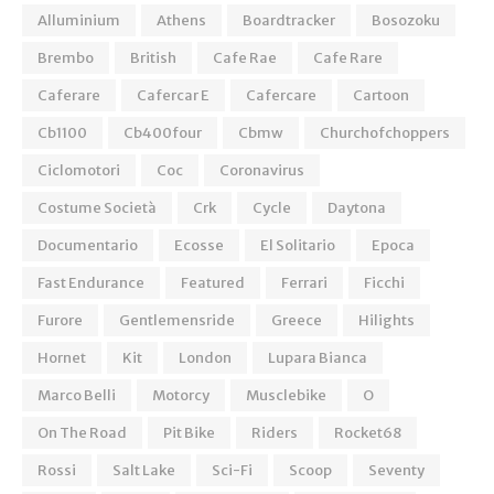
Alluminium
Athens
Boardtracker
Bosozoku
Brembo
British
Cafe Rae
Cafe Rare
Caferare
Cafercar E
Cafercare
Cartoon
Cb1100
Cb400four
Cbmw
Churchofchoppers
Ciclomotori
Coc
Coronavirus
Costume Società
Crk
Cycle
Daytona
Documentario
Ecosse
El Solitario
Epoca
Fast Endurance
Featured
Ferrari
Ficchi
Furore
Gentlemensride
Greece
Hilights
Hornet
Kit
London
Lupara Bianca
Marco Belli
Motorcy
Musclebike
O
On The Road
Pit Bike
Riders
Rocket68
Rossi
Salt Lake
Sci-Fi
Scoop
Seventy