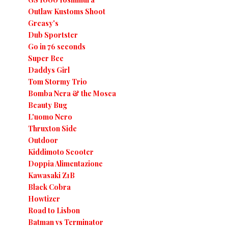
Outlaw Kustoms Shoot
Greasy's
Dub Sportster
Go in 76 seconds
Super Bee
Daddys Girl
Tom Stormy Trio
Bomba Nera & the Mosca
Beauty Bug
L'uomo Nero
Thruxton Side
Outdoor
Kiddimoto Scooter
Doppia Alimentazione
Kawasaki Z1B
Black Cobra
Howtizer
Road to Lisbon
Batman vs Terminator