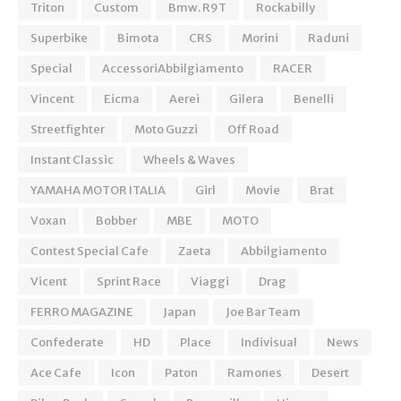
Triton
Custom
Bmw. R9T
Rockabilly
Superbike
Bimota
CRS
Morini
Raduni
Special
AccessoriAbbilgiamento
RACER
Vincent
Eicma
Aerei
Gilera
Benelli
Streetfighter
Moto Guzzi
Off Road
Instant Classic
Wheels & Waves
YAMAHA MOTOR ITALIA
Girl
Movie
Brat
Voxan
Bobber
MBE
MOTO
Contest Special Cafe
Zaeta
Abbilgiamento
Vicent
Sprint Race
Viaggi
Drag
FERRO MAGAZINE
Japan
Joe Bar Team
Confederate
HD
Place
Indivisual
News
Ace Cafe
Icon
Paton
Ramones
Desert