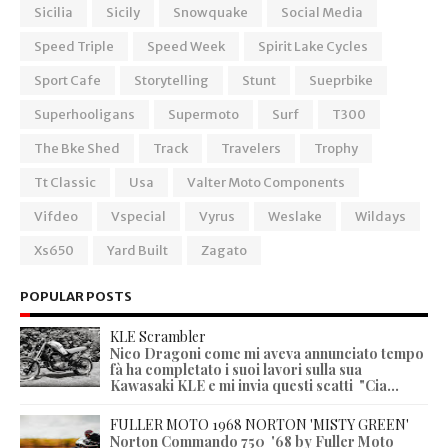
Sicilia
Sicily
Snowquake
Social Media
Speed Triple
Speed Week
Spirit Lake Cycles
Sport Cafe
Storytelling
Stunt
Sueprbike
Superhooligans
Supermoto
Surf
T300
The Bke Shed
Track
Travelers
Trophy
Tt Classic
Usa
Valter Moto Components
Vifdeo
Vspecial
Vyrus
Weslake
Wildays
Xs650
Yard Built
Zagato
POPULAR POSTS
KLE Scrambler
Nico Dragoni come mi aveva annunciato tempo
fà ha completato i suoi lavori sulla sua
Kawasaki KLE e mi invia questi scatti "Cia...
FULLER MOTO 1968 NORTON 'MISTY GREEN'
Norton Commando 750 '68 by Fuller Moto