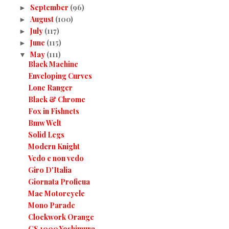
September
(96)
►
August
(100)
►
July
(117)
►
June
(115)
►
May
(111)
▼
Black Machine
Enveloping Curves
Lone Ranger
Black & Chrome
Fox in Fishnets
Bmw Welt
Solid Legs
Modern Knight
Vedo e non vedo
Giro D'Italia
Giornata Proficua
Mac Motorcycle
Mono Parade
Clockwork Orange
GS 1000 Yoshimura