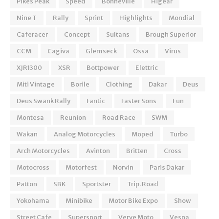
Pikes Peak
Speed
Bonneville
Higear
Nine T
Rally
Sprint
Highlights
Mondial
Caferacer
Concept
Sultans
Brough Superior
CCM
Cagiva
Glemseck
Ossa
Virus
XJR1300
XSR
Bottpower
Elettric
Miti Vintage
Borile
Clothing
Dakar
Deus
Deus Swank Rally
Fantic
Faster Sons
Fun
Montesa
Reunion
Road Race
SWM
Wakan
Analog Motorcycles
Moped
Turbo
Arch Motorcycles
Avinton
Britten
Cross
Motocross
Motorfest
Norvin
Paris Dakar
Patton
SBK
Sportster
Trip. Road
Yokohama
Minibike
Motor Bike Expo
Show
Street Cafe
Supersport
Verve Moto
Vespa