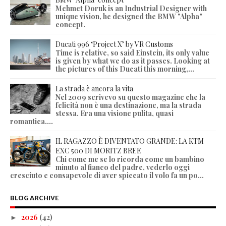
Mehmet Doruk is an Industrial Designer with
unique vision, he designed the BMW "Alpha"
concept.
Ducati 996 ‘Project X’ by VR Customs
Time is relative, so said Einstein, its only value
is given by what we do as it passes. Looking at
the pictures of this Ducati this morning,...
La strada è ancora la vita
Nel 2009 scrivevo su questo magazine che la
felicità non è una destinazione, ma la strada
stessa. Era una visione pulita, quasi
romantica....
IL RAGAZZO È DIVENTATO GRANDE: LA KTM
EXC 500 DI MORITZ BREE
Chi come me se lo ricorda come un bambino
minuto al fianco del padre, vederlo oggi
cresciuto e consapevole di aver spiccato il volo fa un po...
BLOG ARCHIVE
2026
(42)
►