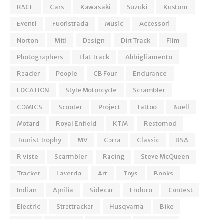
RACE
Cars
Kawasaki
Suzuki
Kustom
Eventi
Fuoristrada
Music
Accessori
Norton
Miti
Design
Dirt Track
Film
Photographers
Flat Track
Abbigliamento
Reader
People
CB Four
Endurance
LOCATION
Style Motorcycle
Scrambler
COMICS
Scooter
Project
Tattoo
Buell
Motard
Royal Enfield
KTM
Restomod
Tourist Trophy
MV
Corra
Classic
BSA
Riviste
Scarmbler
Racing
Steve McQueen
Tracker
Laverda
Art
Toys
Books
Indian
Aprilia
Sidecar
Enduro
Contest
Electric
Strettracker
Husqvarna
Bike