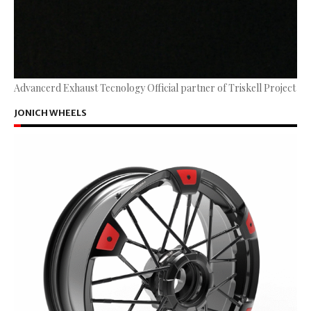
Advancerd Exhaust Tecnology Official partner of Triskell Project
JONICH WHEELS