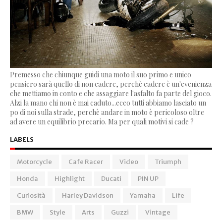
Premesso che chiunque guidi una moto il suo primo e unico
pensiero sarà quello di non cadere, perchè cadere è un'evenienza
che mettiamo in conto e che assaggiare l'asfalto fa parte del gioco.
Alzi la mano chi non è mai caduto...ecco tutti abbiamo lasciato un
po di noi sulla strade, perchè andare in moto è pericoloso oltre
ad avere un equilibrio precario. Ma per quali motivi si cade ?
LABELS
Motorcycle
Cafe Racer
Video
Triumph
Honda
Highlight
Ducati
PIN UP
Curiosità
Harley Davidson
Yamaha
Life
BMW
Style
Arts
Guzzi
Vintage