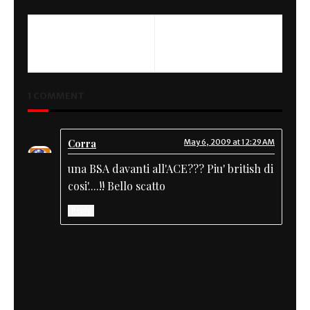
PREVIOUS
NEXT
Tom's Bmw
Beauty Bottom
1 COMMENT
Corra
May 6, 2009 at 12:29 AM
una BSA davanti all'ACE??? Piu' british di
cosi'....!! Bello scatto
Reply