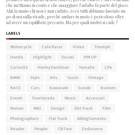
che mettiamo in conto e che assaggiare l'asfalto fa parte del gioco.
Alzi la mano chi non è mai caduto...ecco tutti abbiamo lasciato un
po di noi sulla strade, perchè andare in moto è pericoloso oltre
ad avere un equilibrio precario. Ma per quali motivi si cade ?
LABELS
Motorcycle
Cafe Racer
Video
Triumph
Honda
Highlight
Ducati
PIN UP
Curiosità
Harley Davidson
Yamaha
Life
BMW
Style
Arts
Guzzi
Vintage
RACE
Cars
Kawasaki
Suzuki
Kustom
Eventi
Fuoristrada
Music
Accessori
Norton
Miti
Design
Dirt Track
Film
Photographers
Flat Track
Abbigliamento
Reader
People
CB Four
Endurance