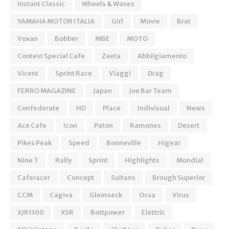
Instant Classic
Wheels & Waves
YAMAHA MOTOR ITALIA
Girl
Movie
Brat
Voxan
Bobber
MBE
MOTO
Contest Special Cafe
Zaeta
Abbilgiamento
Vicent
Sprint Race
Viaggi
Drag
FERRO MAGAZINE
Japan
Joe Bar Team
Confederate
HD
Place
Indivisual
News
Ace Cafe
Icon
Paton
Ramones
Desert
Pikes Peak
Speed
Bonneville
Higear
Nine T
Rally
Sprint
Highlights
Mondial
Caferacer
Concept
Sultans
Brough Superior
CCM
Cagiva
Glemseck
Ossa
Virus
XJR1300
XSR
Bottpower
Elettric