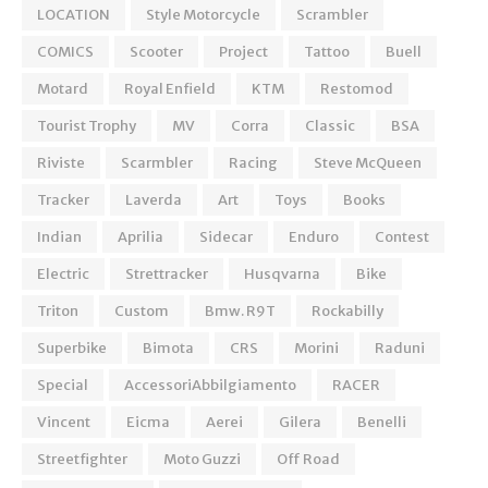
LOCATION
Style Motorcycle
Scrambler
COMICS
Scooter
Project
Tattoo
Buell
Motard
Royal Enfield
KTM
Restomod
Tourist Trophy
MV
Corra
Classic
BSA
Riviste
Scarmbler
Racing
Steve McQueen
Tracker
Laverda
Art
Toys
Books
Indian
Aprilia
Sidecar
Enduro
Contest
Electric
Strettracker
Husqvarna
Bike
Triton
Custom
Bmw. R9T
Rockabilly
Superbike
Bimota
CRS
Morini
Raduni
Special
AccessoriAbbilgiamento
RACER
Vincent
Eicma
Aerei
Gilera
Benelli
Streetfighter
Moto Guzzi
Off Road