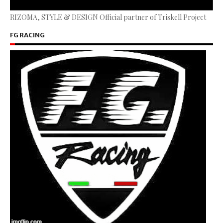
RIZOMA, STYLE & DESIGN Official partner of Triskell Project
FG RACING