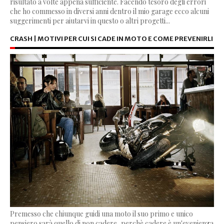
risultato a volte appena sufficiente. Facendo tesoro degli errori
che ho commesso in diversi anni dentro il mio garage ecco alcuni
suggerimenti per aiutarvi in questo o altri progetti...
CRASH | MOTIVI PER CUI SI CADE IN MOTO E COME PREVENIRLI
Premesso che chiunque guidi una moto il suo primo e unico
pensiero sarà quello di non cadere, perchè cadere è un'evenienza