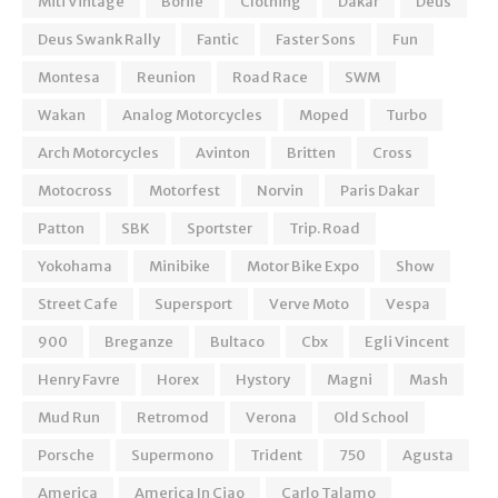
Miti Vintage
Borile
Clothing
Dakar
Deus
Deus Swank Rally
Fantic
Faster Sons
Fun
Montesa
Reunion
Road Race
SWM
Wakan
Analog Motorcycles
Moped
Turbo
Arch Motorcycles
Avinton
Britten
Cross
Motocross
Motorfest
Norvin
Paris Dakar
Patton
SBK
Sportster
Trip. Road
Yokohama
Minibike
Motor Bike Expo
Show
Street Cafe
Supersport
Verve Moto
Vespa
900
Breganze
Bultaco
Cbx
Egli Vincent
Henry Favre
Horex
Hystory
Magni
Mash
Mud Run
Retromod
Verona
Old School
Porsche
Supermono
Trident
750
Agusta
America
America In Ciao
Carlo Talamo