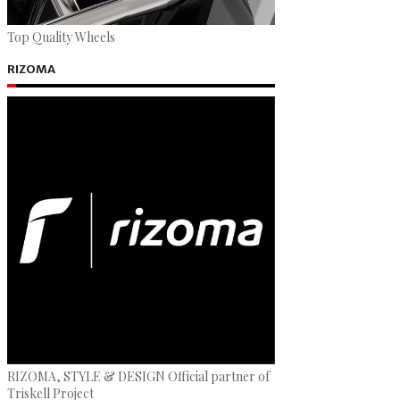
Top Quality Wheels
RIZOMA
RIZOMA, STYLE & DESIGN Official partner of
Triskell Project