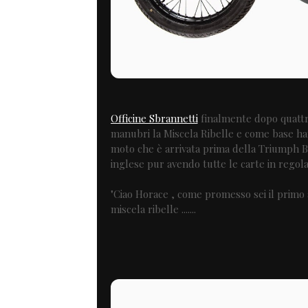
Officine Sbrannetti
finalmente dopo quattro
manubri la Miscela Ribelle e come base ha
moto che è arrivata prima della Triumph 
inglese pur avendo tutte le carte in regola 
"Ciao Horace , come promesso sei il primo a 
miscela ribelle .......