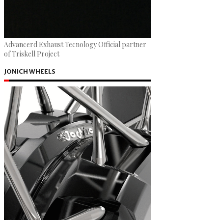
Advancerd Exhaust Tecnology Official partner
of Triskell Project
JONICH WHEELS