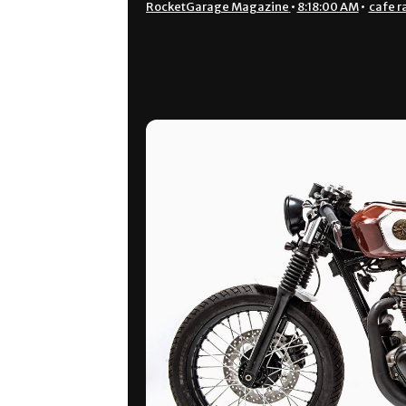
RocketGarage Magazine
•
8:18:00 AM
•
cafe r