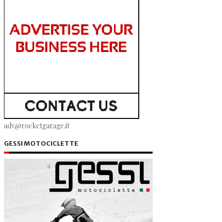
adv@rocketgarage.it
GESSI MOTOCICLETTE