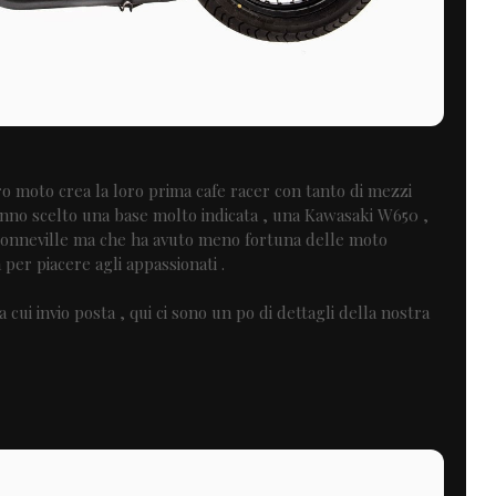
 moto crea la loro prima cafe racer con tanto di mezzi
nno scelto una base molto indicata , una Kawasaki W650 ,
Bonneville ma che ha avuto meno fortuna delle moto
per piacere agli appassionati .
cui invio posta , qui ci sono un po di dettagli della nostra