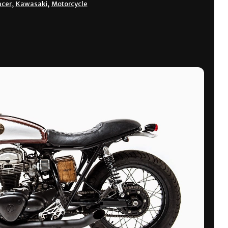
acer
,
Kawasaki
,
Motorcycle