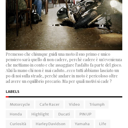
Premesso che chiunque guidi una moto il suo primo e unico
pensiero sarà quello di non cadere, perchè cadere è un'evenienza
che mettiamo in conto e che assaggiare l'asfalto fa parte del gioco.
Alzi la mano chi non è mai caduto...ecco tutti abbiamo lasciato un
po di noi sulla strade, perchè andare in moto è pericoloso oltre
ad avere un equilibrio precario. Ma per quali motivi si cade ?
LABELS
Motorcycle
Cafe Racer
Video
Triumph
Honda
Highlight
Ducati
PIN UP
Curiosità
Harley Davidson
Yamaha
Life