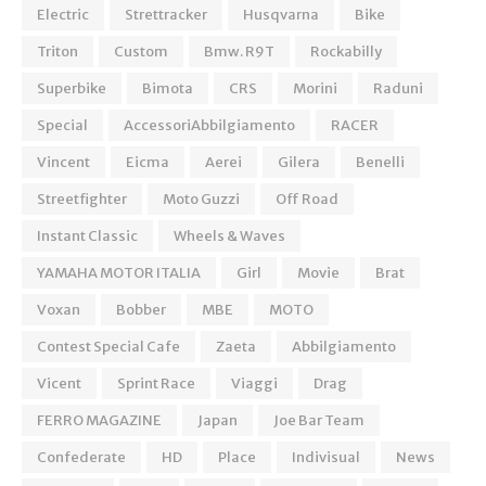
Electric
Strettracker
Husqvarna
Bike
Triton
Custom
Bmw. R9T
Rockabilly
Superbike
Bimota
CRS
Morini
Raduni
Special
AccessoriAbbilgiamento
RACER
Vincent
Eicma
Aerei
Gilera
Benelli
Streetfighter
Moto Guzzi
Off Road
Instant Classic
Wheels & Waves
YAMAHA MOTOR ITALIA
Girl
Movie
Brat
Voxan
Bobber
MBE
MOTO
Contest Special Cafe
Zaeta
Abbilgiamento
Vicent
Sprint Race
Viaggi
Drag
FERRO MAGAZINE
Japan
Joe Bar Team
Confederate
HD
Place
Indivisual
News