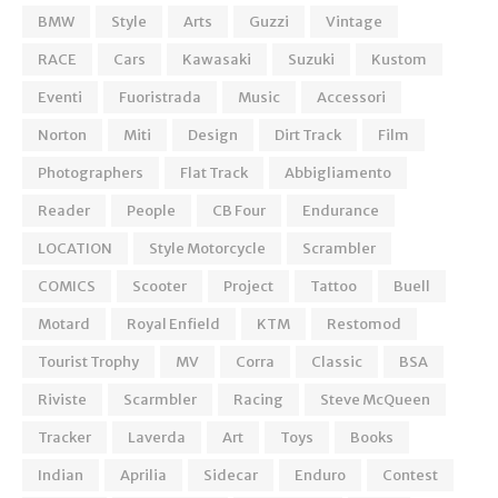
BMW
Style
Arts
Guzzi
Vintage
RACE
Cars
Kawasaki
Suzuki
Kustom
Eventi
Fuoristrada
Music
Accessori
Norton
Miti
Design
Dirt Track
Film
Photographers
Flat Track
Abbigliamento
Reader
People
CB Four
Endurance
LOCATION
Style Motorcycle
Scrambler
COMICS
Scooter
Project
Tattoo
Buell
Motard
Royal Enfield
KTM
Restomod
Tourist Trophy
MV
Corra
Classic
BSA
Riviste
Scarmbler
Racing
Steve McQueen
Tracker
Laverda
Art
Toys
Books
Indian
Aprilia
Sidecar
Enduro
Contest