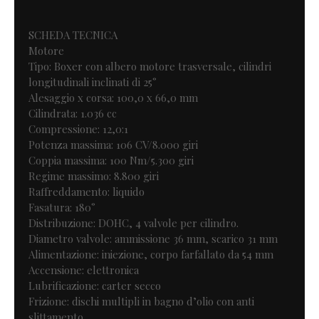
SCHEDA TECNICA
Motore
Tipo: Boxer con albero motore trasversale, cilindri
longitudinali inclinati di 25°
Alesaggio x corsa: 100,0 x 66,0 mm
Cilindrata: 1.036 cc
Compressione: 12,0:1
Potenza massima: 106 CV/8.000 giri
Coppia massima: 100 Nm/5.300 giri
Regime massimo: 8.800 giri
Raffreddamento: liquido
Fasatura: 180°
Distribuzione: DOHC, 4 valvole per cilindro.
Diametro valvole: ammissione 36 mm, scarico 31 mm
Alimentazione: iniezione, corpo farfallato da 54 mm
Accensione: elettronica
Lubrificazione: carter secco
Frizione: dischi multipli in bagno d’olio con anti
slittamento