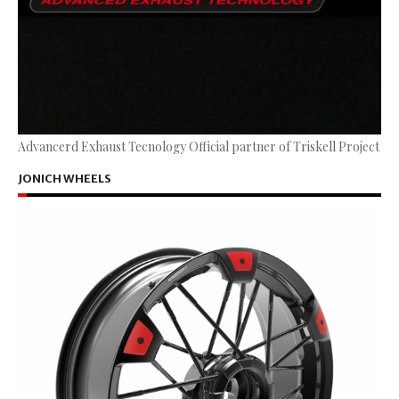
Advancerd Exhaust Tecnology Official partner of Triskell Project
JONICH WHEELS