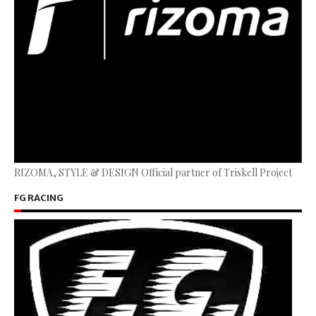
RIZOMA, STYLE & DESIGN Official partner of Triskell Project
FG RACING