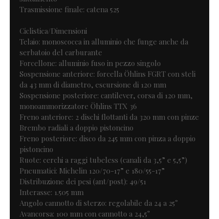
Trasmissione finale: catena 525
Ciclistica/Dimensioni
Telaio: monoscocca in alluminio che funge anche da
serbatoio del carburante
Forcellone: alluminio fuso in pezzo singolo
Sospensione anteriore: forcella Öhlins FGRT con steli
da 43 mm di diametro, escursione di 120 mm
Sospensione posteriore: cantilever, corsa di 120 mm,
monoammorizzatore Öhlins TTX 36
Freno anteriore: 2 dischi flottanti da 320 mm con pinze
Brembo radiali a doppio pistoncino
Freno posteriore: disco da 245 mm con pinza a doppio
pistoncino
Ruote: cerchi a raggi tubeless (canali da 3,5” e 5,5”)
Pneumatici: Michelin 120/70-17” e 180/55-17”
Distribuzione dei pesi (ant/post): 49/51
Interasse: 1.505 mm
Angolo cannotto di sterzo: regolabile da 24 a 25°
Avancorsa: 100 mm con cannotto a 24,5°