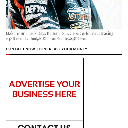
Make Your Track Days Better ... Since 2007 @forstreetracing
#4SR ✄ individual@4SR.com ✎ info@4SR.com
CONTACT NOW TO INCREASE YOUR MONEY