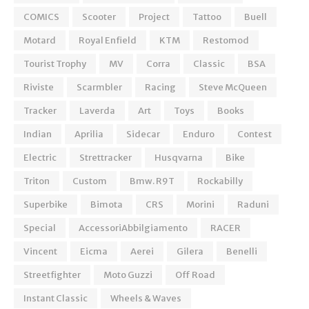
COMICS
Scooter
Project
Tattoo
Buell
Motard
Royal Enfield
KTM
Restomod
Tourist Trophy
MV
Corra
Classic
BSA
Riviste
Scarmbler
Racing
Steve McQueen
Tracker
Laverda
Art
Toys
Books
Indian
Aprilia
Sidecar
Enduro
Contest
Electric
Strettracker
Husqvarna
Bike
Triton
Custom
Bmw. R9T
Rockabilly
Superbike
Bimota
CRS
Morini
Raduni
Special
AccessoriAbbilgiamento
RACER
Vincent
Eicma
Aerei
Gilera
Benelli
Streetfighter
Moto Guzzi
Off Road
Instant Classic
Wheels & Waves