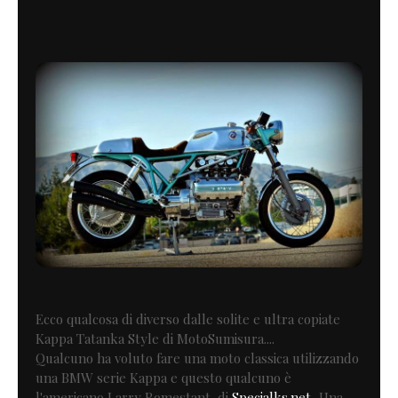
Ecco qualcosa di diverso dalle solite e ultra copiate
Kappa Tatanka Style di MotoSumisura....
Qualcuno ha voluto fare una moto classica utilizzando
una BMW serie Kappa e questo qualcuno è
l'americano Larry Romestant di
Specialks.net,
Una