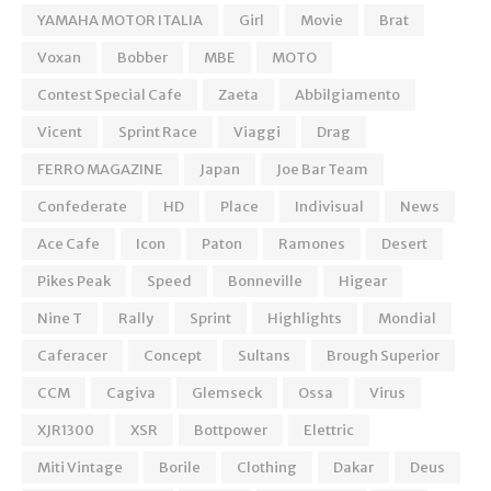
YAMAHA MOTOR ITALIA
Girl
Movie
Brat
Voxan
Bobber
MBE
MOTO
Contest Special Cafe
Zaeta
Abbilgiamento
Vicent
Sprint Race
Viaggi
Drag
FERRO MAGAZINE
Japan
Joe Bar Team
Confederate
HD
Place
Indivisual
News
Ace Cafe
Icon
Paton
Ramones
Desert
Pikes Peak
Speed
Bonneville
Higear
Nine T
Rally
Sprint
Highlights
Mondial
Caferacer
Concept
Sultans
Brough Superior
CCM
Cagiva
Glemseck
Ossa
Virus
XJR1300
XSR
Bottpower
Elettric
Miti Vintage
Borile
Clothing
Dakar
Deus