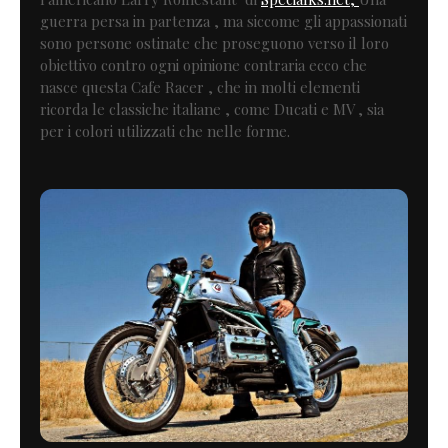
guerra persa in partenza , ma siccome gli appassionati
sono persone ostinate che proseguono verso il loro
obiettivo contro ogni opinione contraria ecco che
nasce questa Cafe Racer , che in molti elementi
ricorda le classiche italiane , come Ducati e MV , sia
per i colori utilizzati che nelle forme.