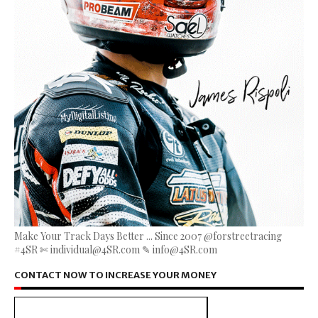
Make Your Track Days Better ... Since 2007 @forstreetracing
#4SR ✄ individual@4SR.com ✎ info@4SR.com
CONTACT NOW TO INCREASE YOUR MONEY