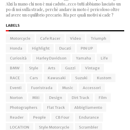
Alzi la mano chi non è mai caduto...ecco tutti abbiamo lasciato un
po di noi sulla strade, perchè andare in moto è pericoloso oltre
ad avere un equilibrio precario. Ma per quali motivi si cade ?
LABELS
Motorcycle
Cafe Racer
Video
Triumph
Honda
Highlight
Ducati
PIN UP
Curiosità
Harley Davidson
Yamaha
Life
BMW
Style
Arts
Guzzi
Vintage
RACE
Cars
Kawasaki
Suzuki
Kustom
Eventi
Fuoristrada
Music
Accessori
Norton
Miti
Design
Dirt Track
Film
Photographers
Flat Track
Abbigliamento
Reader
People
CB Four
Endurance
LOCATION
Style Motorcycle
Scrambler