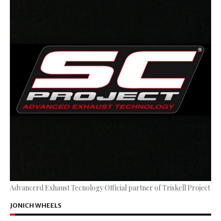
Advancerd Exhaust Tecnology Official partner of Triskell Project
JONICH WHEELS