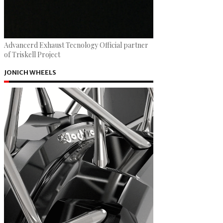
Advancerd Exhaust Tecnology Official partner
of Triskell Project
JONICH WHEELS