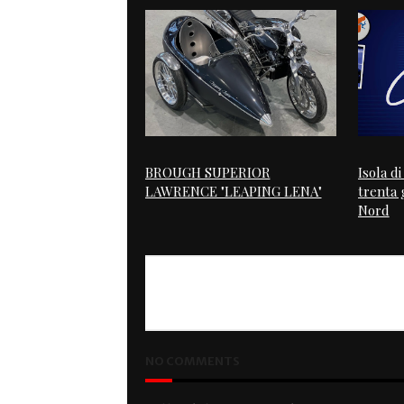
BROUGH SUPERIOR
Isola d
LAWRENCE "LEAPING LENA"
trenta g
Nord
PREVIOUS
XS 400 Gaucho
NO COMMENTS