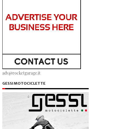
adv@rocketgarage.it
GESSI MOTOCICLETTE