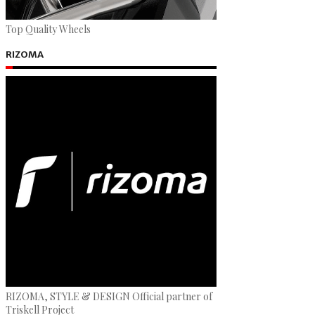
Top Quality Wheels
RIZOMA
RIZOMA, STYLE & DESIGN Official partner of
Triskell Project