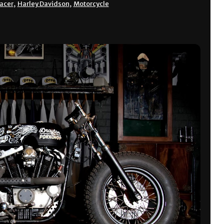
racer
,
Harley Davidson
,
Motorcycle