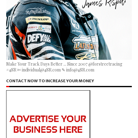
Make Your Track Days Better ... Since 2007 @forstreetracing
#4SR ✄ individual@4SR.com ✎ info@4SR.com
CONTACT NOW TO INCREASE YOUR MONEY