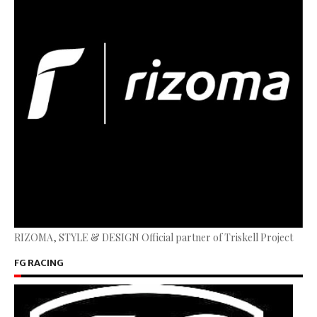
RIZOMA, STYLE & DESIGN Official partner of Triskell Project
FG RACING