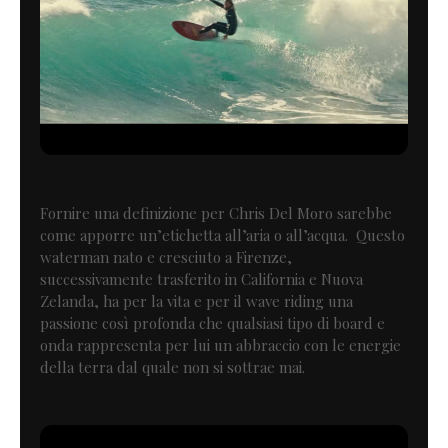
Fornire una definizione per Chris Del Moro sarebbe
come apporre un’etichetta all’aria o all’acqua. Questo
waterman nato e cresciuto a Firenze,
successivamente trasferito in California e Nuova
Zelanda, ha per la vita e per il wave riding una
passione così profonda che qualsiasi tipo di board e
onda rappresenta per lui un abbraccio con le energie
della terra dal quale non si sottrae mai.