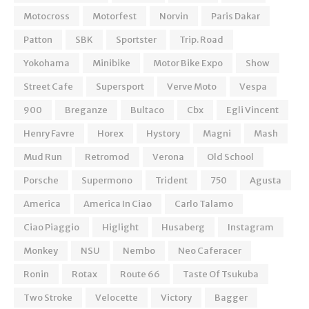
Motocross
Motorfest
Norvin
Paris Dakar
Patton
SBK
Sportster
Trip. Road
Yokohama
Minibike
Motor Bike Expo
Show
Street Cafe
Supersport
Verve Moto
Vespa
900
Breganze
Bultaco
Cbx
Egli Vincent
Henry Favre
Horex
Hystory
Magni
Mash
Mud Run
Retromod
Verona
Old School
Porsche
Supermono
Trident
750
Agusta
America
America In Ciao
Carlo Talamo
Ciao Piaggio
Higlight
Husaberg
Instagram
Monkey
NSU
Nembo
Neo Caferacer
Ronin
Rotax
Route 66
Taste Of Tsukuba
Two Stroke
Velocette
Victory
Bagger