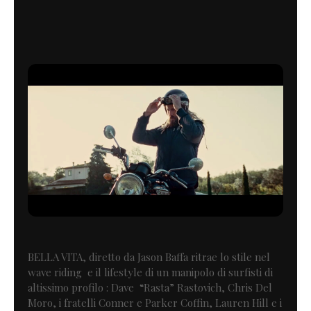
BELLA VITA, diretto da Jason Baffa ritrae lo stile nel
wave riding e il lifestyle di un manipolo di surfisti di
altissimo profilo : Dave “Rasta” Rastovich, Chris Del
Moro, i fratelli Conner e Parker Coffin, Lauren Hill e i