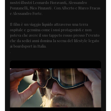
nostri illustri Leonardo Fioravanti, Alessandro
Ponzanelli, Nico Pinzauti . Con Alberto e Marco Fracas
e Alessandro Forte.
Il film è un viaggio liquido attraverso una terra
ospitale e genuina come i suoi protagonisti e non
poteva che avere il suo tappeto rosso presso l’evento
che da sedici anni domina la scena del lifestyle legato
ai boardsport in Italia.
.