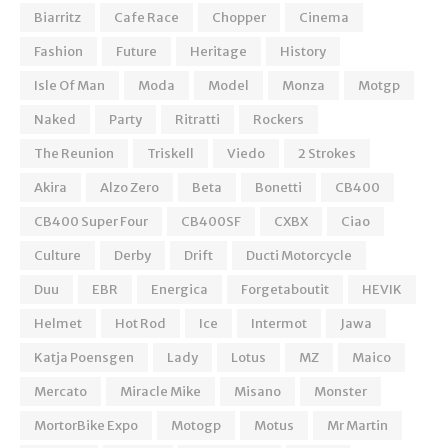
Biarritz
Cafe Race
Chopper
Cinema
Fashion
Future
Heritage
History
Isle Of Man
Moda
Model
Monza
Motgp
Naked
Party
Ritratti
Rockers
The Reunion
Triskell
Viedo
2 Strokes
Akira
Alzo Zero
Beta
Bonetti
CB400
CB400 Super Four
CB400SF
CXBX
Ciao
Culture
Derby
Drift
Ducti Motorcycle
Duu
EBR
Energica
Forgetaboutit
HEVIK
Helmet
Hot Rod
Ice
Intermot
Jawa
Katja Poensgen
Lady
Lotus
MZ
Maico
Mercato
Miracle Mike
Misano
Monster
MortorBike Expo
Motogp
Motus
Mr Martin