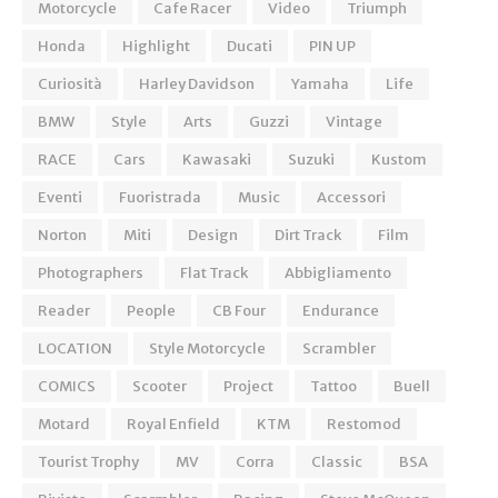
Motorcycle
Cafe Racer
Video
Triumph
Honda
Highlight
Ducati
PIN UP
Curiosità
Harley Davidson
Yamaha
Life
BMW
Style
Arts
Guzzi
Vintage
RACE
Cars
Kawasaki
Suzuki
Kustom
Eventi
Fuoristrada
Music
Accessori
Norton
Miti
Design
Dirt Track
Film
Photographers
Flat Track
Abbigliamento
Reader
People
CB Four
Endurance
LOCATION
Style Motorcycle
Scrambler
COMICS
Scooter
Project
Tattoo
Buell
Motard
Royal Enfield
KTM
Restomod
Tourist Trophy
MV
Corra
Classic
BSA