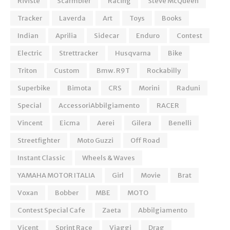
Riviste
Scarmbler
Racing
Steve McQueen
Tracker
Laverda
Art
Toys
Books
Indian
Aprilia
Sidecar
Enduro
Contest
Electric
Strettracker
Husqvarna
Bike
Triton
Custom
Bmw. R9T
Rockabilly
Superbike
Bimota
CRS
Morini
Raduni
Special
AccessoriAbbilgiamento
RACER
Vincent
Eicma
Aerei
Gilera
Benelli
Streetfighter
Moto Guzzi
Off Road
Instant Classic
Wheels & Waves
YAMAHA MOTOR ITALIA
Girl
Movie
Brat
Voxan
Bobber
MBE
MOTO
Contest Special Cafe
Zaeta
Abbilgiamento
Vicent
Sprint Race
Viaggi
Drag