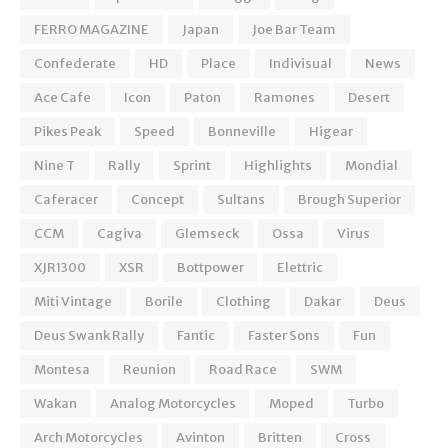
FERRO MAGAZINE
Japan
Joe Bar Team
Confederate
HD
Place
Indivisual
News
Ace Cafe
Icon
Paton
Ramones
Desert
Pikes Peak
Speed
Bonneville
Higear
Nine T
Rally
Sprint
Highlights
Mondial
Caferacer
Concept
Sultans
Brough Superior
CCM
Cagiva
Glemseck
Ossa
Virus
XJR1300
XSR
Bottpower
Elettric
Miti Vintage
Borile
Clothing
Dakar
Deus
Deus Swank Rally
Fantic
Faster Sons
Fun
Montesa
Reunion
Road Race
SWM
Wakan
Analog Motorcycles
Moped
Turbo
Arch Motorcycles
Avinton
Britten
Cross