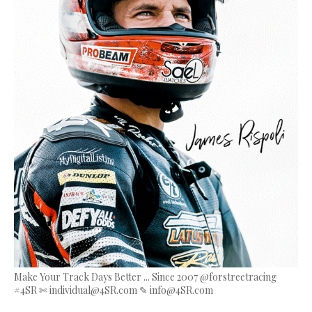
Make Your Track Days Better ... Since 2007 @forstreetracing
#4SR ✄ individual@4SR.com ✎ info@4SR.com