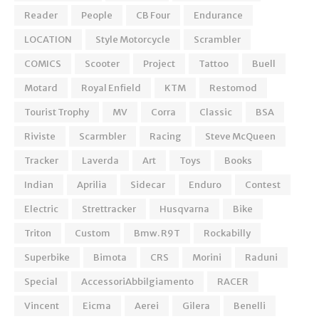
Reader
People
CB Four
Endurance
LOCATION
Style Motorcycle
Scrambler
COMICS
Scooter
Project
Tattoo
Buell
Motard
Royal Enfield
KTM
Restomod
Tourist Trophy
MV
Corra
Classic
BSA
Riviste
Scarmbler
Racing
Steve McQueen
Tracker
Laverda
Art
Toys
Books
Indian
Aprilia
Sidecar
Enduro
Contest
Electric
Strettracker
Husqvarna
Bike
Triton
Custom
Bmw. R9T
Rockabilly
Superbike
Bimota
CRS
Morini
Raduni
Special
AccessoriAbbilgiamento
RACER
Vincent
Eicma
Aerei
Gilera
Benelli