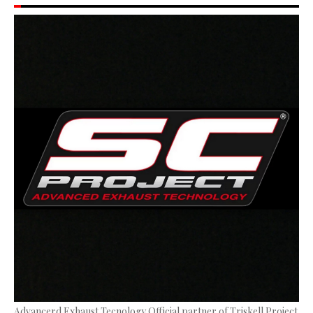
Advancerd Exhaust Tecnology Official partner of Triskell Project