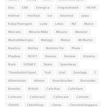
Duu
EBR
Energica
Forgetaboutit
HEVIK
Helmet
Hot Rod
Ice
Intermot
Jawa
Katja Poensgen
Lady
Lotus
MZ
Maico
Mercato
Miracle Mike
Misano
Monster
MortorBike Expo
Motogp
Motus
Mr Martin
Nautica
Norley
Numero Tre
Plane
Playboy
REVIT
Reeves
Review
Rizoma
Rock
SYDNEY
Skate
Speedway
Thunderbird Sport
Trail
Ural
Zundapp
[
Alluminium
Athens
Boardtracker
Bosozoku
Brembo
British
Cafe Rae
Cafe Rare
Caferare
Cafercar E
Cafercare
Cartoon
Cb1100
Cb400four
Cbmw
Churchofchoppers