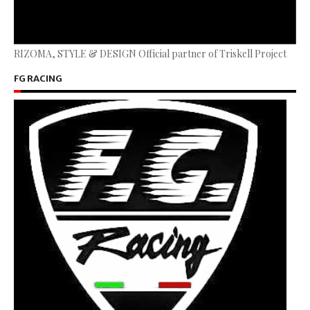
RIZOMA, STYLE & DESIGN Official partner of Triskell Project
FG RACING