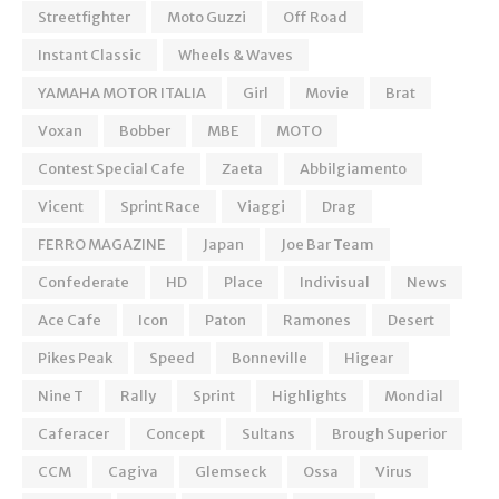
Streetfighter
Moto Guzzi
Off Road
Instant Classic
Wheels & Waves
YAMAHA MOTOR ITALIA
Girl
Movie
Brat
Voxan
Bobber
MBE
MOTO
Contest Special Cafe
Zaeta
Abbilgiamento
Vicent
Sprint Race
Viaggi
Drag
FERRO MAGAZINE
Japan
Joe Bar Team
Confederate
HD
Place
Indivisual
News
Ace Cafe
Icon
Paton
Ramones
Desert
Pikes Peak
Speed
Bonneville
Higear
Nine T
Rally
Sprint
Highlights
Mondial
Caferacer
Concept
Sultans
Brough Superior
CCM
Cagiva
Glemseck
Ossa
Virus