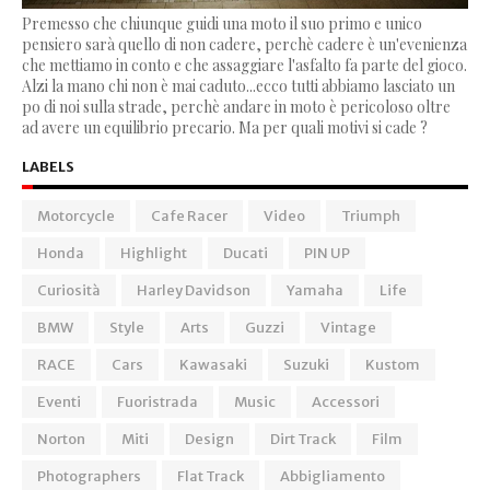
Premesso che chiunque guidi una moto il suo primo e unico
pensiero sarà quello di non cadere, perchè cadere è un'evenienza
che mettiamo in conto e che assaggiare l'asfalto fa parte del gioco.
Alzi la mano chi non è mai caduto...ecco tutti abbiamo lasciato un
po di noi sulla strade, perchè andare in moto è pericoloso oltre
ad avere un equilibrio precario. Ma per quali motivi si cade ?
LABELS
Motorcycle
Cafe Racer
Video
Triumph
Honda
Highlight
Ducati
PIN UP
Curiosità
Harley Davidson
Yamaha
Life
BMW
Style
Arts
Guzzi
Vintage
RACE
Cars
Kawasaki
Suzuki
Kustom
Eventi
Fuoristrada
Music
Accessori
Norton
Miti
Design
Dirt Track
Film
Photographers
Flat Track
Abbigliamento