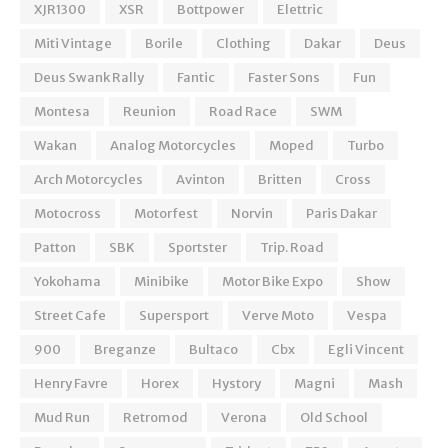
XJR1300
XSR
Bottpower
Elettric
Miti Vintage
Borile
Clothing
Dakar
Deus
Deus Swank Rally
Fantic
Faster Sons
Fun
Montesa
Reunion
Road Race
SWM
Wakan
Analog Motorcycles
Moped
Turbo
Arch Motorcycles
Avinton
Britten
Cross
Motocross
Motorfest
Norvin
Paris Dakar
Patton
SBK
Sportster
Trip. Road
Yokohama
Minibike
Motor Bike Expo
Show
Street Cafe
Supersport
Verve Moto
Vespa
900
Breganze
Bultaco
Cbx
Egli Vincent
Henry Favre
Horex
Hystory
Magni
Mash
Mud Run
Retromod
Verona
Old School