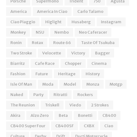
Porsche
Supermono
Trident
750
Agusta
America
America In Ciao
Carlo Talamo
Ciao Piaggio
Higlight
Husaberg
Instagram
Monkey
NSU
Nembo
Neo Caferacer
Ronin
Rotax
Route 66
Taste Of Tsukuba
Two Stroke
Velocette
Victory
Bagger
Biarritz
Cafe Race
Chopper
Cinema
Fashion
Future
Heritage
History
Isle Of Man
Moda
Model
Monza
Motgp
Naked
Party
Ritratti
Rockers
The Reunion
Triskell
Viedo
2 Strokes
Akira
Alzo Zero
Beta
Bonetti
CB400
CB400 Super Four
CB400SF
CXBX
Ciao
Culture
Derby
Drift
Ducti Motorcycle