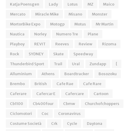
Katja Poensgen
Lady
Lotus
MZ
Maico
Mercato
Miracle Mike
Misano
Monster
MortorBike Expo
Motogp
Motus
Mr Martin
Nautica
Norley
Numero Tre
Plane
Playboy
REVIT
Reeves
Review
Rizoma
Rock
SYDNEY
Skate
Speedway
Thunderbird Sport
Trail
Ural
Zundapp
[
Alluminium
Athens
Boardtracker
Bosozoku
Brembo
British
Cafe Rae
Cafe Rare
Caferare
Cafercar E
Cafercare
Cartoon
Cb1100
Cb400four
Cbmw
Churchofchoppers
Ciclomotori
Coc
Coronavirus
Costume Società
Crk
Cycle
Daytona