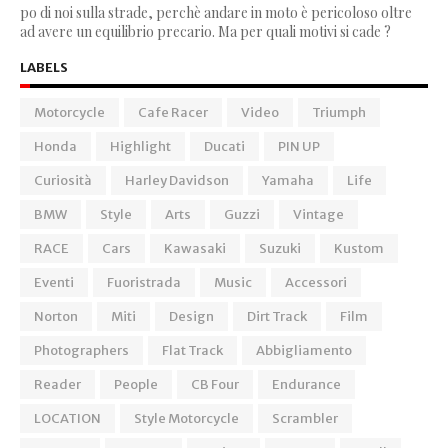
po di noi sulla strade, perchè andare in moto è pericoloso oltre
ad avere un equilibrio precario. Ma per quali motivi si cade ?
LABELS
Motorcycle
Cafe Racer
Video
Triumph
Honda
Highlight
Ducati
PIN UP
Curiosità
Harley Davidson
Yamaha
Life
BMW
Style
Arts
Guzzi
Vintage
RACE
Cars
Kawasaki
Suzuki
Kustom
Eventi
Fuoristrada
Music
Accessori
Norton
Miti
Design
Dirt Track
Film
Photographers
Flat Track
Abbigliamento
Reader
People
CB Four
Endurance
LOCATION
Style Motorcycle
Scrambler