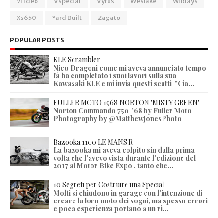
Vifdeo
Vspecial
Vyrus
Weslake
Wildays
Xs650
Yard Built
Zagato
POPULAR POSTS
KLE Scrambler
Nico Dragoni come mi aveva annunciato tempo
fà ha completato i suoi lavori sulla sua
Kawasaki KLE e mi invia questi scatti "Cia...
FULLER MOTO 1968 NORTON 'MISTY GREEN'
Norton Commando 750 '68 by Fuller Moto
Photography by @MatthewJonesPhoto
Bazooka 1100 LE MANS R
La bazooka mi aveva colpito sin dalla prima
volta che l'avevo vista durante l'edizione del
2017 al Motor Bike Expo , tanto che...
10 Segreti per Costruire una Special
Molti si chiudono in garage con l'intenzione di
creare la loro moto dei sogni, ma spesso errori
e poca esperienza portano a un ri...