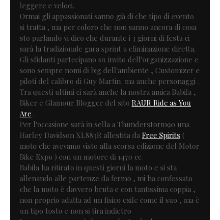
leggere e veloci.
Ormai gli appassionati sanno già di che tipo di evento
si tratta , ma per coloro che non sanno ancora di cosa
sto parlando vi dico che durante i 3 giorni di festa ci
sarà la tradizionale gara sprint a eliminazione diretta.
Gli sfidanti partecipano su invito dell'organizzazione e
sono sempre nomi di big dell'ambiente , Customizer e
piloti del calibro di Guy Martin ma anche personaggi .
Tra questi ultimi ci sarà anche la nostra amica Babila ,
Biker e Glamour Blogger del sito
RAUR Ride as You
Are
.
Per l'occasione sarà in sella a Thunderstorm90 una
Harley Davidson XL883R allestita da
Free Spirits
(
moto che avevamo visto alla scorsa edizione del Motor
Bike Expo ) con un motore di 1470 cc.
Babila ha ritirato in questi giorni la moto e si sta
allenando alle partenze da fermo , mi ha confessato
che la moto è davvero bruta e con tantissima coppia ,
non proprio adatta ad un fisico esile come il suo , ma è
un tipo tosto e non si tira indietro