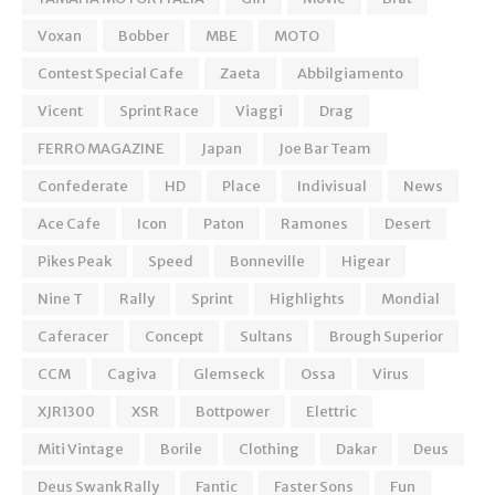
Voxan
Bobber
MBE
MOTO
Contest Special Cafe
Zaeta
Abbilgiamento
Vicent
Sprint Race
Viaggi
Drag
FERRO MAGAZINE
Japan
Joe Bar Team
Confederate
HD
Place
Indivisual
News
Ace Cafe
Icon
Paton
Ramones
Desert
Pikes Peak
Speed
Bonneville
Higear
Nine T
Rally
Sprint
Highlights
Mondial
Caferacer
Concept
Sultans
Brough Superior
CCM
Cagiva
Glemseck
Ossa
Virus
XJR1300
XSR
Bottpower
Elettric
Miti Vintage
Borile
Clothing
Dakar
Deus
Deus Swank Rally
Fantic
Faster Sons
Fun