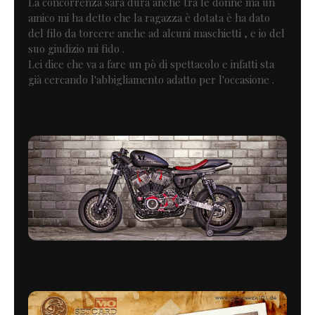
La concorrenza sarà dura anche tra le donne ma un
amico mi ha detto che la ragazza è dotata è ha dato
del filo da torcere anche ad alcuni maschietti , e io del
suo giudizio mi fido .
Lei dice che va a fare un pò di spettacolo e infatti sta
già cercando l'abbigliamento adatto per l'occasione .