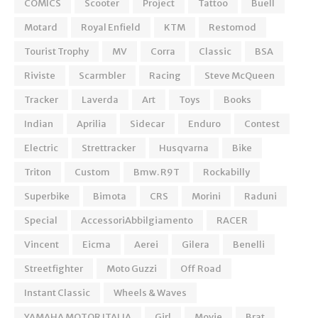
COMICS
Scooter
Project
Tattoo
Buell
Motard
Royal Enfield
KTM
Restomod
Tourist Trophy
MV
Corra
Classic
BSA
Riviste
Scarmbler
Racing
Steve McQueen
Tracker
Laverda
Art
Toys
Books
Indian
Aprilia
Sidecar
Enduro
Contest
Electric
Strettracker
Husqvarna
Bike
Triton
Custom
Bmw. R9T
Rockabilly
Superbike
Bimota
CRS
Morini
Raduni
Special
AccessoriAbbilgiamento
RACER
Vincent
Eicma
Aerei
Gilera
Benelli
Streetfighter
Moto Guzzi
Off Road
Instant Classic
Wheels & Waves
YAMAHA MOTOR ITALIA
Girl
Movie
Brat