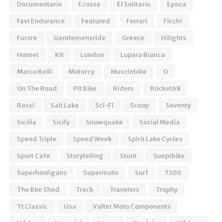
Documentario
Ecosse
El Solitario
Epoca
Fast Endurance
Featured
Ferrari
Ficchi
Furore
Gentlemensride
Greece
Hilights
Hornet
Kit
London
Lupara Bianca
Marco Belli
Motorcy
Musclebike
O
On The Road
Pit Bike
Riders
Rocket68
Rossi
Salt Lake
Sci-Fi
Scoop
Seventy
Sicilia
Sicily
Snowquake
Social Media
Speed Triple
Speed Week
Spirit Lake Cycles
Sport Cafe
Storytelling
Stunt
Sueprbike
Superhooligans
Supermoto
Surf
T300
The Bke Shed
Track
Travelers
Trophy
Tt Classic
Usa
Valter Moto Components