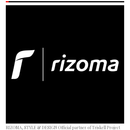
RIZOMA, STYLE & DESIGN Official partner of Triskell Project