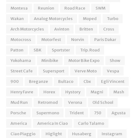
Montesa
Reunion
Road Race
SWM
Wakan
Analog Motorcycles
Moped
Turbo
Arch Motorcycles
Avinton
Britten
Cross
Motocross
Motorfest
Norvin
Paris Dakar
Patton
SBK
Sportster
Trip. Road
Yokohama
Minibike
Motor Bike Expo
Show
Street Cafe
Supersport
Verve Moto
Vespa
900
Breganze
Bultaco
Cbx
Egli Vincent
Henry Favre
Horex
Hystory
Magni
Mash
Mud Run
Retromod
Verona
Old School
Porsche
Supermono
Trident
750
Agusta
America
America In Ciao
Carlo Talamo
Ciao Piaggio
Higlight
Husaberg
Instagram