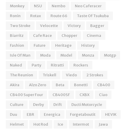
Monkey
NSU
Nembo
Neo Caferacer
Ronin
Rotax
Route 66
Taste Of Tsukuba
Two Stroke
Velocette
Victory
Bagger
Biarritz
Cafe Race
Chopper
Cinema
Fashion
Future
Heritage
History
Isle Of Man
Moda
Model
Monza
Motgp
Naked
Party
Ritratti
Rockers
The Reunion
Triskell
Viedo
2 Strokes
Akira
Alzo Zero
Beta
Bonetti
CB400
CB400 Super Four
CB400SF
CXBX
Ciao
Culture
Derby
Drift
Ducti Motorcycle
Duu
EBR
Energica
Forgetaboutit
HEVIK
Helmet
Hot Rod
Ice
Intermot
Jawa