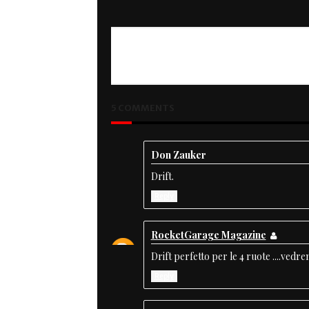
PREVIOUS
Trident Nostalgia
5 COMMENTS
Don Zauker
Drift.
Reply
RocketGarage Magazine
Drift perfetto per le 4 ruote ....vedr
Reply