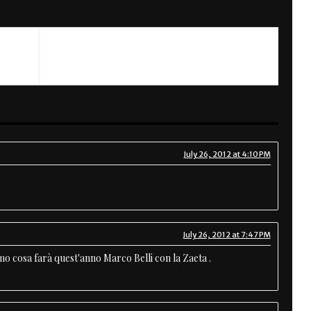
NEXT
Bonnie Blue by Dino Romano
July 26, 2012 at 4:10 PM
July 26, 2012 at 7:47 PM
emo cosa farà quest'anno Marco Belli con la Zaeta .