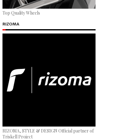
Top Quality Wheels
RIZOMA
RIZOMA, STYLE & DESIGN Official partner of
Triskell Project