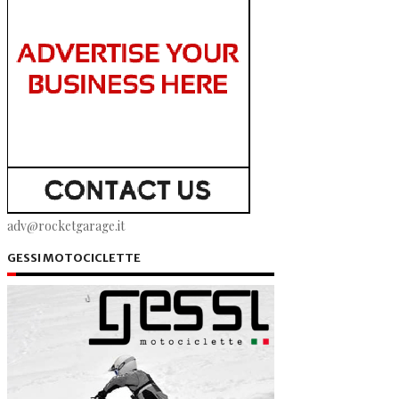
adv@rocketgarage.it
GESSI MOTOCICLETTE