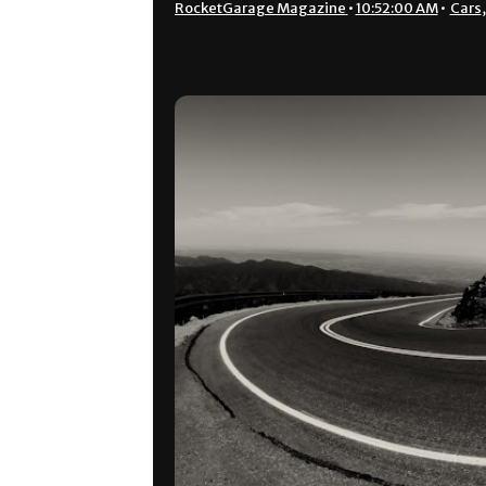
RocketGarage Magazine
•
10:52:00 AM
•
Cars