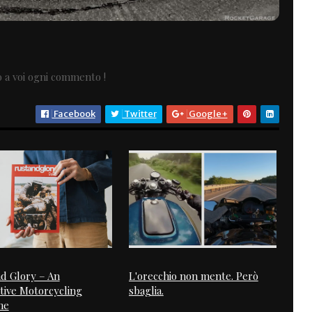
o a voi ogni commento !
Facebook
Twitter
Google+
d Glory – An
L'orecchio non mente. Però
tive Motorcycling
sbaglia.
ne