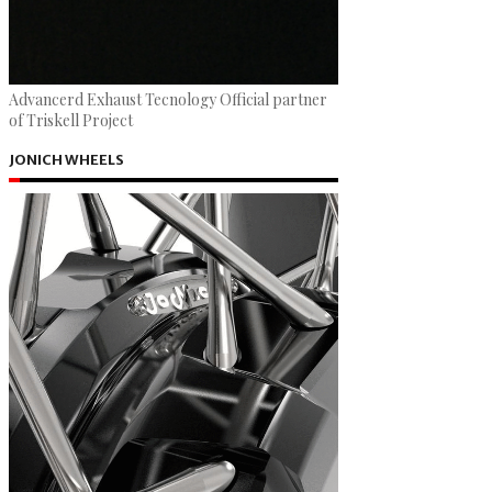
Advancerd Exhaust Tecnology Official partner
of Triskell Project
JONICH WHEELS