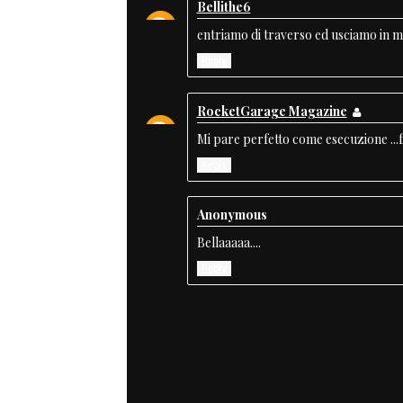
Bellithe6
entriamo di traverso ed usciamo in m
Reply
RocketGarage Magazine
Mi pare perfetto come esecuzione ...f
Reply
Anonymous
Bellaaaaa....
Reply