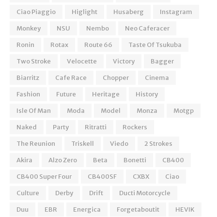
Ciao Piaggio
Higlight
Husaberg
Instagram
Monkey
NSU
Nembo
Neo Caferacer
Ronin
Rotax
Route 66
Taste Of Tsukuba
Two Stroke
Velocette
Victory
Bagger
Biarritz
Cafe Race
Chopper
Cinema
Fashion
Future
Heritage
History
Isle Of Man
Moda
Model
Monza
Motgp
Naked
Party
Ritratti
Rockers
The Reunion
Triskell
Viedo
2 Strokes
Akira
Alzo Zero
Beta
Bonetti
CB400
CB400 Super Four
CB400SF
CXBX
Ciao
Culture
Derby
Drift
Ducti Motorcycle
Duu
EBR
Energica
Forgetaboutit
HEVIK