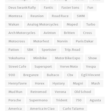
Deus Swank Rally
Fantic
Faster Sons
Fun
Montesa
Reunion
Road Race
SWM
Wakan
Analog Motorcycles
Moped
Turbo
Arch Motorcycles
Avinton
Britten
Cross
Motocross
Motorfest
Norvin
Paris Dakar
Patton
SBK
Sportster
Trip. Road
Yokohama
Minibike
Motor Bike Expo
Show
Street Cafe
Supersport
Verve Moto
Vespa
900
Breganze
Bultaco
Cbx
Egli Vincent
Henry Favre
Horex
Hystory
Magni
Mash
Mud Run
Retromod
Verona
Old School
Porsche
Supermono
Trident
750
Agusta
America
America In Ciao
Carlo Talamo