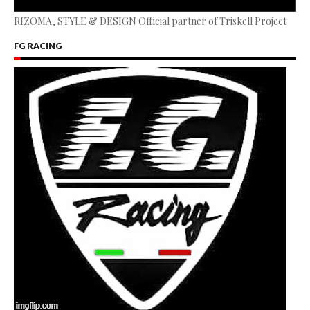
RIZOMA, STYLE & DESIGN Official partner of Triskell Project
FG RACING