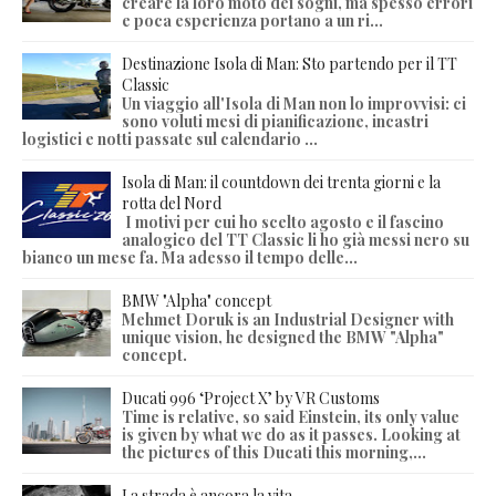
creare la loro moto dei sogni, ma spesso errori
e poca esperienza portano a un ri...
Destinazione Isola di Man: Sto partendo per il TT
Classic
Un viaggio all'Isola di Man non lo improvvisi: ci
sono voluti mesi di pianificazione, incastri
logistici e notti passate sul calendario ...
Isola di Man: il countdown dei trenta giorni e la
rotta del Nord
I motivi per cui ho scelto agosto e il fascino
analogico del TT Classic li ho già messi nero su
bianco un mese fa. Ma adesso il tempo delle...
BMW "Alpha" concept
Mehmet Doruk is an Industrial Designer with
unique vision, he designed the BMW "Alpha"
concept.
Ducati 996 ‘Project X’ by VR Customs
Time is relative, so said Einstein, its only value
is given by what we do as it passes. Looking at
the pictures of this Ducati this morning,...
La strada è ancora la vita