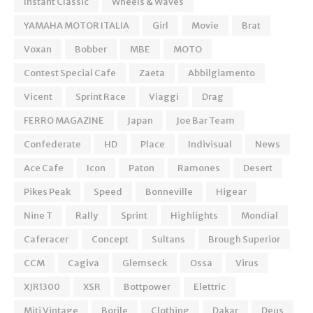
Instant Classic
Wheels & Waves
YAMAHA MOTOR ITALIA
Girl
Movie
Brat
Voxan
Bobber
MBE
MOTO
Contest Special Cafe
Zaeta
Abbilgiamento
Vicent
Sprint Race
Viaggi
Drag
FERRO MAGAZINE
Japan
Joe Bar Team
Confederate
HD
Place
Indivisual
News
Ace Cafe
Icon
Paton
Ramones
Desert
Pikes Peak
Speed
Bonneville
Higear
Nine T
Rally
Sprint
Highlights
Mondial
Caferacer
Concept
Sultans
Brough Superior
CCM
Cagiva
Glemseck
Ossa
Virus
XJR1300
XSR
Bottpower
Elettric
Miti Vintage
Borile
Clothing
Dakar
Deus