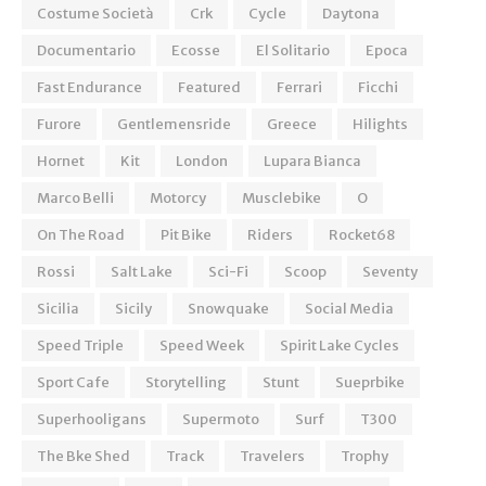
Costume Società
Crk
Cycle
Daytona
Documentario
Ecosse
El Solitario
Epoca
Fast Endurance
Featured
Ferrari
Ficchi
Furore
Gentlemensride
Greece
Hilights
Hornet
Kit
London
Lupara Bianca
Marco Belli
Motorcy
Musclebike
O
On The Road
Pit Bike
Riders
Rocket68
Rossi
Salt Lake
Sci-Fi
Scoop
Seventy
Sicilia
Sicily
Snowquake
Social Media
Speed Triple
Speed Week
Spirit Lake Cycles
Sport Cafe
Storytelling
Stunt
Sueprbike
Superhooligans
Supermoto
Surf
T300
The Bke Shed
Track
Travelers
Trophy