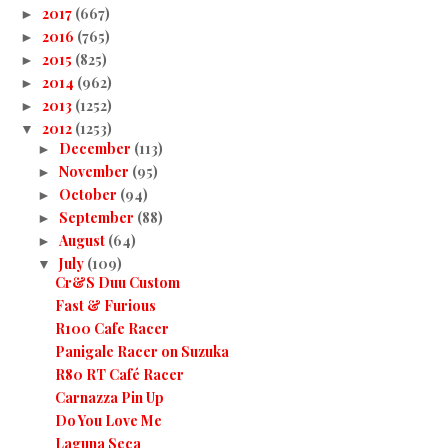
2017
(667)
►
2016
(765)
►
2015
(825)
►
2014
(962)
►
2013
(1252)
►
2012
(1253)
▼
December
(113)
►
November
(95)
►
October
(94)
►
September
(88)
►
August
(64)
►
July
(109)
▼
Cr&S Duu Custom
Fast & Furious
R100 Cafe Racer
Panigale Racer on Suzuka
R80 RT Café Racer
Carnazza Pin Up
Do You Love Me
Laguna Seca