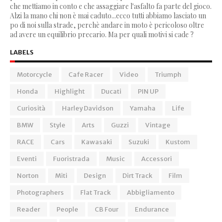
che mettiamo in conto e che assaggiare l'asfalto fa parte del gioco.
Alzi la mano chi non è mai caduto...ecco tutti abbiamo lasciato un
po di noi sulla strade, perchè andare in moto è pericoloso oltre
ad avere un equilibrio precario. Ma per quali motivi si cade ?
LABELS
Motorcycle
Cafe Racer
Video
Triumph
Honda
Highlight
Ducati
PIN UP
Curiosità
Harley Davidson
Yamaha
Life
BMW
Style
Arts
Guzzi
Vintage
RACE
Cars
Kawasaki
Suzuki
Kustom
Eventi
Fuoristrada
Music
Accessori
Norton
Miti
Design
Dirt Track
Film
Photographers
Flat Track
Abbigliamento
Reader
People
CB Four
Endurance