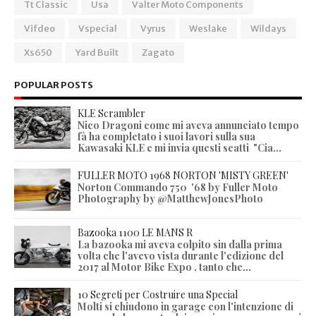
Tt Classic
Usa
Valter Moto Components
Vifdeo
Vspecial
Vyrus
Weslake
Wildays
Xs650
Yard Built
Zagato
POPULAR POSTS
KLE Scrambler
Nico Dragoni come mi aveva annunciato tempo
fà ha completato i suoi lavori sulla sua
Kawasaki KLE e mi invia questi scatti "Cia...
FULLER MOTO 1968 NORTON 'MISTY GREEN'
Norton Commando 750 '68 by Fuller Moto
Photography by @MatthewJonesPhoto
Bazooka 1100 LE MANS R
La bazooka mi aveva colpito sin dalla prima
volta che l'avevo vista durante l'edizione del
2017 al Motor Bike Expo , tanto che...
10 Segreti per Costruire una Special
Molti si chiudono in garage con l'intenzione di