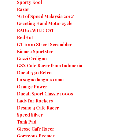
Sporty Kool
Razor
'Art of Speed Malaysia 2012'
Greeting Hand Motorcycle
RAD02 WILD CAT
RedHot
GT 1000 Street Scrambler
Kimura Sportster
Guzzi Ordigno
GSX Cafe Racer from Indonesia
Ducati 750 Retro
Un sogno lungo 10 anni
Orange Power
Ducati Sport Classic 1000s
Lady for Rockers
Desmo 4 Cafe Racer
Speed Silver
Tank Pad
Giesse Cafe Racer
Gorgeous Beemer