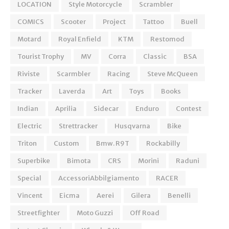
LOCATION
Style Motorcycle
Scrambler
COMICS
Scooter
Project
Tattoo
Buell
Motard
Royal Enfield
KTM
Restomod
Tourist Trophy
MV
Corra
Classic
BSA
Riviste
Scarmbler
Racing
Steve McQueen
Tracker
Laverda
Art
Toys
Books
Indian
Aprilia
Sidecar
Enduro
Contest
Electric
Strettracker
Husqvarna
Bike
Triton
Custom
Bmw. R9T
Rockabilly
Superbike
Bimota
CRS
Morini
Raduni
Special
AccessoriAbbilgiamento
RACER
Vincent
Eicma
Aerei
Gilera
Benelli
Streetfighter
Moto Guzzi
Off Road