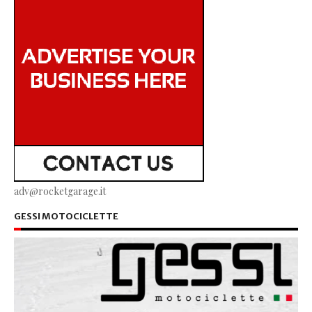
adv@rocketgarage.it
GESSI MOTOCICLETTE