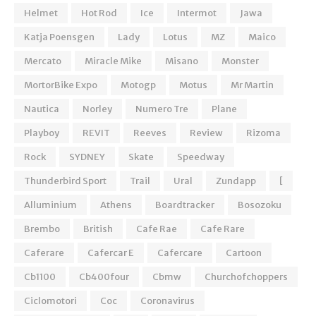
Helmet
Hot Rod
Ice
Intermot
Jawa
Katja Poensgen
Lady
Lotus
MZ
Maico
Mercato
Miracle Mike
Misano
Monster
MortorBike Expo
Motogp
Motus
Mr Martin
Nautica
Norley
Numero Tre
Plane
Playboy
REVIT
Reeves
Review
Rizoma
Rock
SYDNEY
Skate
Speedway
Thunderbird Sport
Trail
Ural
Zundapp
[
Alluminium
Athens
Boardtracker
Bosozoku
Brembo
British
Cafe Rae
Cafe Rare
Caferare
Cafercar E
Cafercare
Cartoon
Cb1100
Cb400four
Cbmw
Churchofchoppers
Ciclomotori
Coc
Coronavirus