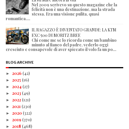
Nel 2009 scrivevo su questo magazine che la
felicità non è una destinazione, ma la strada
stessa. Era una visione pulita, quasi
romantica....
IL RAGAZZO È DIVENTATO GRANDE: LA KTM
EXC 500 DI MORITZ BREE
Chi come me se lo ricorda come un bambino
minuto al fianco del padre, vederlo oggi
cresciuto e consapevole di aver spiccato il volo fa un po...
BLOG ARCHIVE
2026
(42)
►
2025
(16)
►
2024
(27)
►
2023
(49)
►
2022
(121)
►
2021
(230)
►
2020
(322)
►
2019
(370)
►
2018
(468)
►