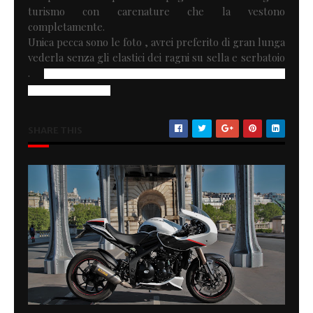
turismo con carenature che la vestono
completamente.
Unica pecca sono le foto , avrei preferito di gran lunga
vederla senza gli elastici dei ragni su sella e serbatoio
.
Ciao ecco la mia BMW in pieno stile race café su base
BMW k100 RS 1984
SHARE THIS