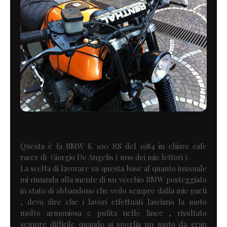
Questa è la BMW K 100 RS del 1984 in chiave cafe
racer di Giorgio De Angelis ( uno dei mie lettori ) .
La scelta di lavorare su questa base al quanto inusuale
mi rimanda alla mente di un vecchio BMW posteggiato
in stato di abbandono che vedo sempre dalla mie parti
, devo dire che i lavori effettuati lasciano la moto
molto armoniosa e pulita nelle linee , risultato
sempre difficile quando si spoglia un moto da gran