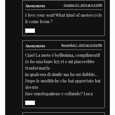
Anonymous
October 27, 2013 at 4:52 PM
I love your seat! What kind of motorcycle
it come from ?
Reply
Anonymous
November 1, 2013 at 12:04 PM
Ciao! La moto è bellissima, complimenti!
Io ho una bmw k75 rt e mi piacerebbe
trasformarla
in qualcosa di simile ma ho un dubbio...
Dopo le modifiche che hai apportato hai
dovuto
fare omologazione e collaudo? Luca
Reply