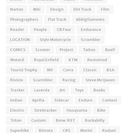
Norton
Miti
Design
Dirt Track
Film
Photographers
Flat Track
Abbigliamento
Reader
People
CB Four
Endurance
LOCATION
Style Motorcycle
Scrambler
COMICS
Scooter
Project
Tattoo
Buell
Motard
Royal Enfield
KTM
Restomod
Tourist Trophy
MV
Corra
Classic
BSA
Riviste
Scarmbler
Racing
Steve McQueen
Tracker
Laverda
Art
Toys
Books
Indian
Aprilia
Sidecar
Enduro
Contest
Electric
Strettracker
Husqvarna
Bike
Triton
Custom
Bmw. R9T
Rockabilly
Superbike
Bimota
CRS
Morini
Raduni