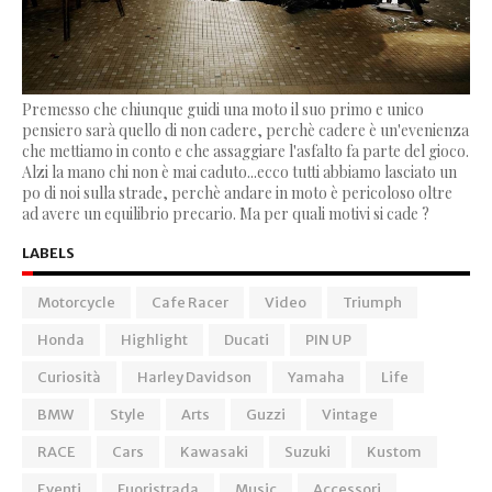
Premesso che chiunque guidi una moto il suo primo e unico
pensiero sarà quello di non cadere, perchè cadere è un'evenienza
che mettiamo in conto e che assaggiare l'asfalto fa parte del gioco.
Alzi la mano chi non è mai caduto...ecco tutti abbiamo lasciato un
po di noi sulla strade, perchè andare in moto è pericoloso oltre
ad avere un equilibrio precario. Ma per quali motivi si cade ?
LABELS
Motorcycle
Cafe Racer
Video
Triumph
Honda
Highlight
Ducati
PIN UP
Curiosità
Harley Davidson
Yamaha
Life
BMW
Style
Arts
Guzzi
Vintage
RACE
Cars
Kawasaki
Suzuki
Kustom
Eventi
Fuoristrada
Music
Accessori