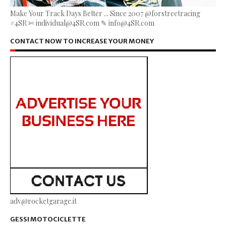
Make Your Track Days Better ... Since 2007 @forstreetracing
#4SR ✄ individual@4SR.com ✎ info@4SR.com
CONTACT NOW TO INCREASE YOUR MONEY
adv@rocketgarage.it
GESSI MOTOCICLETTE