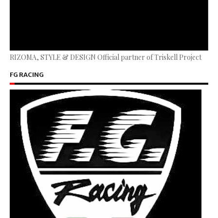
RIZOMA, STYLE & DESIGN Official partner of Triskell Project
FG RACING