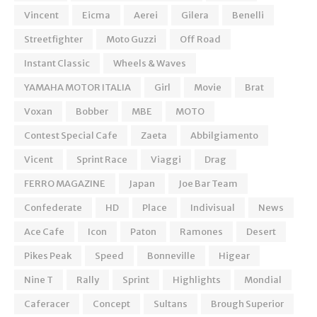
Vincent
Eicma
Aerei
Gilera
Benelli
Streetfighter
Moto Guzzi
Off Road
Instant Classic
Wheels & Waves
YAMAHA MOTOR ITALIA
Girl
Movie
Brat
Voxan
Bobber
MBE
MOTO
Contest Special Cafe
Zaeta
Abbilgiamento
Vicent
Sprint Race
Viaggi
Drag
FERRO MAGAZINE
Japan
Joe Bar Team
Confederate
HD
Place
Indivisual
News
Ace Cafe
Icon
Paton
Ramones
Desert
Pikes Peak
Speed
Bonneville
Higear
Nine T
Rally
Sprint
Highlights
Mondial
Caferacer
Concept
Sultans
Brough Superior