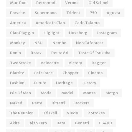
Mud Run
Retromod
Verona
Old School
Porsche
Supermono
Trident
750
Agusta
America
America In Ciao
Carlo Talamo
Ciao Piaggio
Higlight
Husaberg
Instagram
Monkey
NSU
Nembo
Neo Caferacer
Ronin
Rotax
Route 66
Taste Of Tsukuba
Two Stroke
Velocette
Victory
Bagger
Biarritz
Cafe Race
Chopper
Cinema
Fashion
Future
Heritage
History
Isle Of Man
Moda
Model
Monza
Motgp
Naked
Party
Ritratti
Rockers
The Reunion
Triskell
Viedo
2 Strokes
Akira
Alzo Zero
Beta
Bonetti
CB400