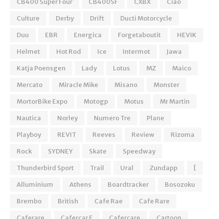
CB400 Super Four
CB400SF
CXBX
Ciao
Culture
Derby
Drift
Ducti Motorcycle
Duu
EBR
Energica
Forgetaboutit
HEVIK
Helmet
Hot Rod
Ice
Intermot
Jawa
Katja Poensgen
Lady
Lotus
MZ
Maico
Mercato
Miracle Mike
Misano
Monster
MortorBike Expo
Motogp
Motus
Mr Martin
Nautica
Norley
Numero Tre
Plane
Playboy
REVIT
Reeves
Review
Rizoma
Rock
SYDNEY
Skate
Speedway
Thunderbird Sport
Trail
Ural
Zundapp
[
Alluminium
Athens
Boardtracker
Bosozoku
Brembo
British
Cafe Rae
Cafe Rare
Caferare
Cafercar E
Cafercare
Cartoon