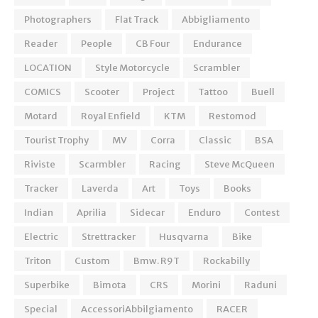
Photographers
Flat Track
Abbigliamento
Reader
People
CB Four
Endurance
LOCATION
Style Motorcycle
Scrambler
COMICS
Scooter
Project
Tattoo
Buell
Motard
Royal Enfield
KTM
Restomod
Tourist Trophy
MV
Corra
Classic
BSA
Riviste
Scarmbler
Racing
Steve McQueen
Tracker
Laverda
Art
Toys
Books
Indian
Aprilia
Sidecar
Enduro
Contest
Electric
Strettracker
Husqvarna
Bike
Triton
Custom
Bmw. R9T
Rockabilly
Superbike
Bimota
CRS
Morini
Raduni
Special
AccessoriAbbilgiamento
RACER