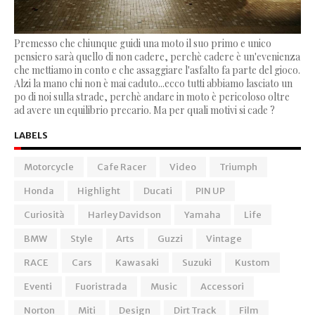
Premesso che chiunque guidi una moto il suo primo e unico
pensiero sarà quello di non cadere, perchè cadere è un'evenienza
che mettiamo in conto e che assaggiare l'asfalto fa parte del gioco.
Alzi la mano chi non è mai caduto...ecco tutti abbiamo lasciato un
po di noi sulla strade, perchè andare in moto è pericoloso oltre
ad avere un equilibrio precario. Ma per quali motivi si cade ?
LABELS
Motorcycle
Cafe Racer
Video
Triumph
Honda
Highlight
Ducati
PIN UP
Curiosità
Harley Davidson
Yamaha
Life
BMW
Style
Arts
Guzzi
Vintage
RACE
Cars
Kawasaki
Suzuki
Kustom
Eventi
Fuoristrada
Music
Accessori
Norton
Miti
Design
Dirt Track
Film