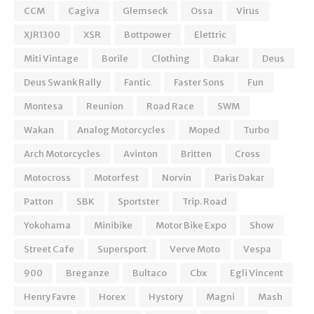
CCM
Cagiva
Glemseck
Ossa
Virus
XJR1300
XSR
Bottpower
Elettric
Miti Vintage
Borile
Clothing
Dakar
Deus
Deus Swank Rally
Fantic
Faster Sons
Fun
Montesa
Reunion
Road Race
SWM
Wakan
Analog Motorcycles
Moped
Turbo
Arch Motorcycles
Avinton
Britten
Cross
Motocross
Motorfest
Norvin
Paris Dakar
Patton
SBK
Sportster
Trip. Road
Yokohama
Minibike
Motor Bike Expo
Show
Street Cafe
Supersport
Verve Moto
Vespa
900
Breganze
Bultaco
Cbx
Egli Vincent
Henry Favre
Horex
Hystory
Magni
Mash