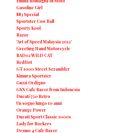
Emilia Romagna In Moto
Gasoline Girl
883 Special
Sportster Cow Ball
Sporty Kool
Razor
'Art of Speed Malaysia 2012'
Greeting Hand Motorcycle
RAD02 WILD CAT
RedHot
GT 1000 Street Scrambler
Kimura Sportster
Guzzi Ordigno
GSX Cafe Racer from Indonesia
Ducati 750 Retro
Un sogno lungo 10 anni
Orange Power
Ducati Sport Classic 1000s
Lady for Rockers
Desmo 4 Cafe Racer