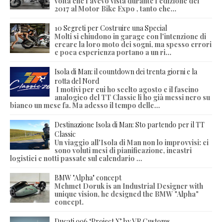
volta che l'avevo vista durante l'edizione del
2017 al Motor Bike Expo , tanto che...
10 Segreti per Costruire una Special
Molti si chiudono in garage con l'intenzione di
creare la loro moto dei sogni, ma spesso errori
e poca esperienza portano a un ri...
Isola di Man: il countdown dei trenta giorni e la
rotta del Nord
I motivi per cui ho scelto agosto e il fascino
analogico del TT Classic li ho già messi nero su
bianco un mese fa. Ma adesso il tempo delle...
Destinazione Isola di Man: Sto partendo per il TT
Classic
Un viaggio all'Isola di Man non lo improvvisi: ci
sono voluti mesi di pianificazione, incastri
logistici e notti passate sul calendario ...
BMW "Alpha" concept
Mehmet Doruk is an Industrial Designer with
unique vision, he designed the BMW "Alpha"
concept.
Ducati 996 ‘Project X’ by VR Customs