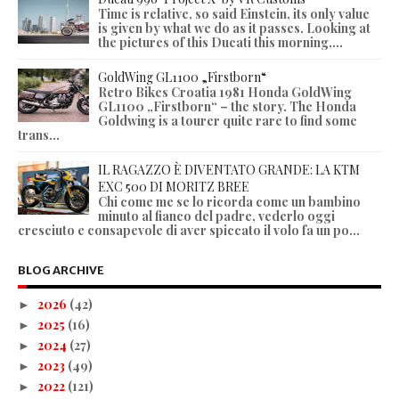
Time is relative, so said Einstein, its only value
is given by what we do as it passes. Looking at
the pictures of this Ducati this morning,...
GoldWing GL1100 „Firstborn“
Retro Bikes Croatia 1981 Honda GoldWing
GL1100 „Firstborn“ – the story. The Honda
Goldwing is a tourer quite rare to find some
trans...
IL RAGAZZO È DIVENTATO GRANDE: LA KTM
EXC 500 DI MORITZ BREE
Chi come me se lo ricorda come un bambino
minuto al fianco del padre, vederlo oggi
cresciuto e consapevole di aver spiccato il volo fa un po...
BLOG ARCHIVE
2026
(42)
►
2025
(16)
►
2024
(27)
►
2023
(49)
►
2022
(121)
►