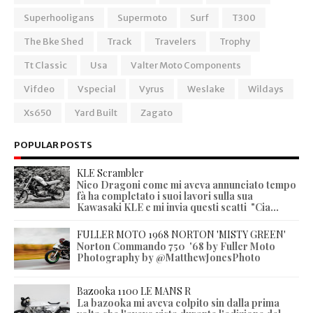
Superhooligans
Supermoto
Surf
T300
The Bke Shed
Track
Travelers
Trophy
Tt Classic
Usa
Valter Moto Components
Vifdeo
Vspecial
Vyrus
Weslake
Wildays
Xs650
Yard Built
Zagato
POPULAR POSTS
KLE Scrambler
Nico Dragoni come mi aveva annunciato tempo
fà ha completato i suoi lavori sulla sua
Kawasaki KLE e mi invia questi scatti "Cia...
FULLER MOTO 1968 NORTON 'MISTY GREEN'
Norton Commando 750 '68 by Fuller Moto
Photography by @MatthewJonesPhoto
Bazooka 1100 LE MANS R
La bazooka mi aveva colpito sin dalla prima