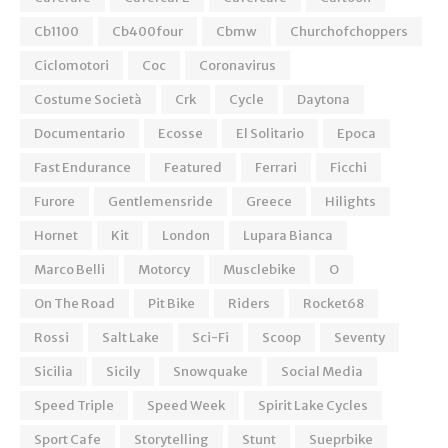
Cb1100
Cb400four
Cbmw
Churchofchoppers
Ciclomotori
Coc
Coronavirus
Costume Società
Crk
Cycle
Daytona
Documentario
Ecosse
El Solitario
Epoca
Fast Endurance
Featured
Ferrari
Ficchi
Furore
Gentlemensride
Greece
Hilights
Hornet
Kit
London
Lupara Bianca
Marco Belli
Motorcy
Musclebike
O
On The Road
Pit Bike
Riders
Rocket68
Rossi
Salt Lake
Sci-Fi
Scoop
Seventy
Sicilia
Sicily
Snowquake
Social Media
Speed Triple
Speed Week
Spirit Lake Cycles
Sport Cafe
Storytelling
Stunt
Sueprbike