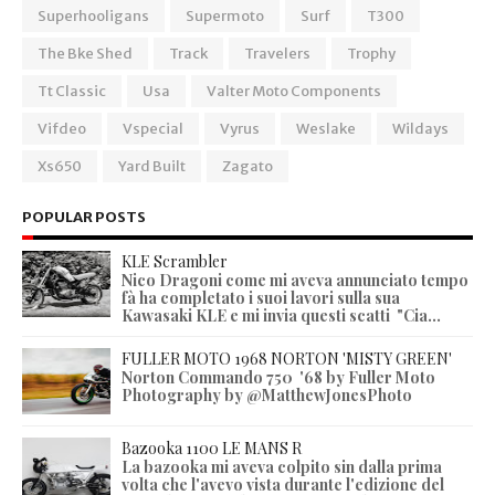
Superhooligans
Supermoto
Surf
T300
The Bke Shed
Track
Travelers
Trophy
Tt Classic
Usa
Valter Moto Components
Vifdeo
Vspecial
Vyrus
Weslake
Wildays
Xs650
Yard Built
Zagato
POPULAR POSTS
KLE Scrambler
Nico Dragoni come mi aveva annunciato tempo
fà ha completato i suoi lavori sulla sua
Kawasaki KLE e mi invia questi scatti "Cia...
FULLER MOTO 1968 NORTON 'MISTY GREEN'
Norton Commando 750 '68 by Fuller Moto
Photography by @MatthewJonesPhoto
Bazooka 1100 LE MANS R
La bazooka mi aveva colpito sin dalla prima
volta che l'avevo vista durante l'edizione del