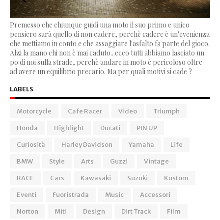
Premesso che chiunque guidi una moto il suo primo e unico
pensiero sarà quello di non cadere, perchè cadere è un'evenienza
che mettiamo in conto e che assaggiare l'asfalto fa parte del gioco.
Alzi la mano chi non è mai caduto...ecco tutti abbiamo lasciato un
po di noi sulla strade, perchè andare in moto è pericoloso oltre
ad avere un equilibrio precario. Ma per quali motivi si cade ?
LABELS
Motorcycle
Cafe Racer
Video
Triumph
Honda
Highlight
Ducati
PIN UP
Curiosità
Harley Davidson
Yamaha
Life
BMW
Style
Arts
Guzzi
Vintage
RACE
Cars
Kawasaki
Suzuki
Kustom
Eventi
Fuoristrada
Music
Accessori
Norton
Miti
Design
Dirt Track
Film