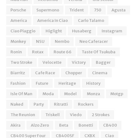
Porsche
Supermono
Trident
750
Agusta
America
America In Ciao
Carlo Talamo
Ciao Piaggio
Higlight
Husaberg
Instagram
Monkey
NSU
Nembo
Neo Caferacer
Ronin
Rotax
Route 66
Taste Of Tsukuba
Two Stroke
Velocette
Victory
Bagger
Biarritz
Cafe Race
Chopper
Cinema
Fashion
Future
Heritage
History
Isle Of Man
Moda
Model
Monza
Motgp
Naked
Party
Ritratti
Rockers
The Reunion
Triskell
Viedo
2 Strokes
Akira
Alzo Zero
Beta
Bonetti
CB400
CB400 Super Four
CB400SF
CXBX
Ciao