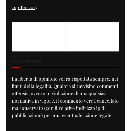
Top Ten 2025
PREVIOUS
NEXT
MOTO GUZZI LE MANS
No Hope
"CRASH MIDNIGHT" III
NO COMMENTS
La libertà di opinione verrà rispettata sempre, nei
limiti della legalità. Qualora si ravvisino commenti
offensivi ovvero in violazione di una qualsiasi
normativa in vigore, il commento verrà cancellato
ma conservato (con il relativo indirizzo ip di
pubblicazione) per una eventuale azione legale.