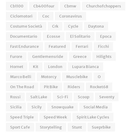
Cb1100
Cb400four
Cbmw
Churchofchoppers
Ciclomotori
Coc
Coronavirus
Costume Società
Crk
Cycle
Daytona
Documentario
Ecosse
El Solitario
Epoca
Fast Endurance
Featured
Ferrari
Ficchi
Furore
Gentlemensride
Greece
Hilights
Hornet
Kit
London
Lupara Bianca
Marco Belli
Motorcy
Musclebike
O
On The Road
Pit Bike
Riders
Rocket68
Rossi
Salt Lake
Sci-Fi
Scoop
Seventy
Sicilia
Sicily
Snowquake
Social Media
Speed Triple
Speed Week
Spirit Lake Cycles
Sport Cafe
Storytelling
Stunt
Sueprbike