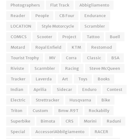
Photographers
Flat Track
Abbigliamento
Reader
People
CB Four
Endurance
LOCATION
Style Motorcycle
Scrambler
COMICS
Scooter
Project
Tattoo
Buell
Motard
Royal Enfield
KTM
Restomod
Tourist Trophy
MV
Corra
Classic
BSA
Riviste
Scarmbler
Racing
Steve McQueen
Tracker
Laverda
Art
Toys
Books
Indian
Aprilia
Sidecar
Enduro
Contest
Electric
Strettracker
Husqvarna
Bike
Triton
Custom
Bmw. R9T
Rockabilly
Superbike
Bimota
CRS
Morini
Raduni
Special
AccessoriAbbilgiamento
RACER