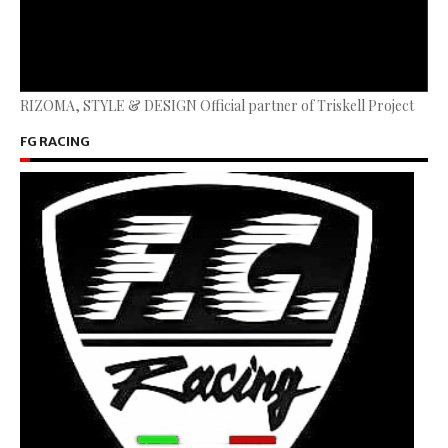
RIZOMA, STYLE & DESIGN Official partner of Triskell Project
FG RACING