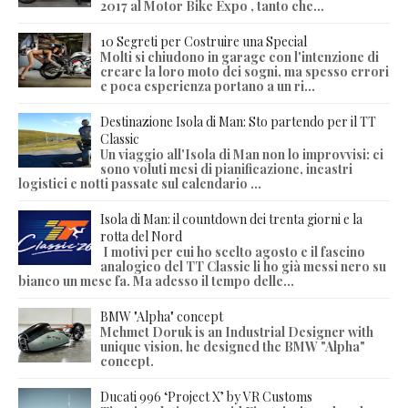
2017 al Motor Bike Expo , tanto che...
10 Segreti per Costruire una Special
Molti si chiudono in garage con l'intenzione di
creare la loro moto dei sogni, ma spesso errori
e poca esperienza portano a un ri...
Destinazione Isola di Man: Sto partendo per il TT
Classic
Un viaggio all'Isola di Man non lo improvvisi: ci
sono voluti mesi di pianificazione, incastri
logistici e notti passate sul calendario ...
Isola di Man: il countdown dei trenta giorni e la
rotta del Nord
I motivi per cui ho scelto agosto e il fascino
analogico del TT Classic li ho già messi nero su
bianco un mese fa. Ma adesso il tempo delle...
BMW "Alpha" concept
Mehmet Doruk is an Industrial Designer with
unique vision, he designed the BMW "Alpha"
concept.
Ducati 996 ‘Project X’ by VR Customs