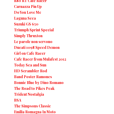
R80 RT Café Racer
Carnazza Pin Up
Do You Love Me
Laguna Seca
Suzuki GS 650
Triumph Sprint Special
Simply Thruxton
Le parole non servono
Ducati 1098 Speed Demon
Girl on Cafe Racer
Cafe Racer from Mulafest 2012
Today Sea and Sun
HD Scrambler Rod
Band Poster Ramones
Bonnie Blue by Dino Romano
The Road to Pikes Peak
Trident Nostalgia
BSA
The Simpsons Classic
Emilia Romagna In Moto