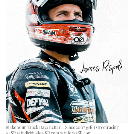
Make Your Track Days Better ... Since 2007 @forstreetracing
#4SR ✄ individual@4SR.com ✎ info@4SR.com