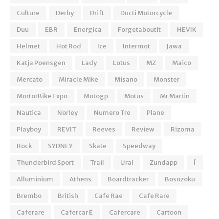
Culture
Derby
Drift
Ducti Motorcycle
Duu
EBR
Energica
Forgetaboutit
HEVIK
Helmet
Hot Rod
Ice
Intermot
Jawa
Katja Poensgen
Lady
Lotus
MZ
Maico
Mercato
Miracle Mike
Misano
Monster
MortorBike Expo
Motogp
Motus
Mr Martin
Nautica
Norley
Numero Tre
Plane
Playboy
REVIT
Reeves
Review
Rizoma
Rock
SYDNEY
Skate
Speedway
Thunderbird Sport
Trail
Ural
Zundapp
[
Alluminium
Athens
Boardtracker
Bosozoku
Brembo
British
Cafe Rae
Cafe Rare
Caferare
Cafercar E
Cafercare
Cartoon