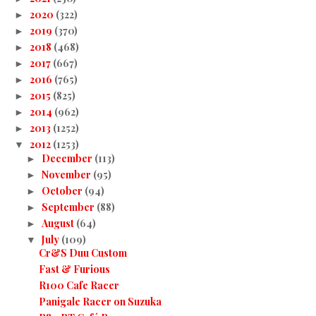
2020
(322)
►
2019
(370)
►
2018
(468)
►
2017
(667)
►
2016
(765)
►
2015
(825)
►
2014
(962)
►
2013
(1252)
►
2012
(1253)
▼
December
(113)
►
November
(95)
►
October
(94)
►
September
(88)
►
August
(64)
►
July
(109)
▼
Cr&S Duu Custom
Fast & Furious
R100 Cafe Racer
Panigale Racer on Suzuka