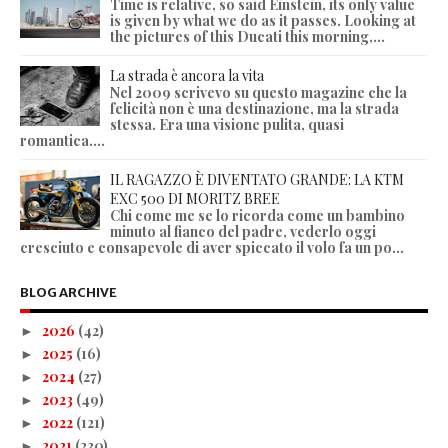
Time is relative, so said Einstein, its only value
is given by what we do as it passes. Looking at
the pictures of this Ducati this morning,...
La strada è ancora la vita
Nel 2009 scrivevo su questo magazine che la
felicità non è una destinazione, ma la strada
stessa. Era una visione pulita, quasi
romantica....
IL RAGAZZO È DIVENTATO GRANDE: LA KTM
EXC 500 DI MORITZ BREE
Chi come me se lo ricorda come un bambino
minuto al fianco del padre, vederlo oggi
cresciuto e consapevole di aver spiccato il volo fa un po...
BLOG ARCHIVE
2026
(42)
►
2025
(16)
►
2024
(27)
►
2023
(49)
►
2022
(121)
►
2021
(230)
►