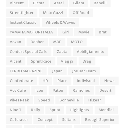
Vincent
Eicma
Aerei
Gilera
Benelli
Streetfighter
Moto Guzzi
Off Road
Instant Classic
Wheels & Waves
YAMAHA MOTOR ITALIA
Girl
Movie
Brat
Voxan
Bobber
MBE
MOTO
Contest Special Cafe
Zaeta
Abbilgiamento
Vicent
Sprint Race
Viaggi
Drag
FERRO MAGAZINE
Japan
Joe Bar Team
Confederate
HD
Place
Indivisual
News
Ace Cafe
Icon
Paton
Ramones
Desert
Pikes Peak
Speed
Bonneville
Higear
Nine T
Rally
Sprint
Highlights
Mondial
Caferacer
Concept
Sultans
Brough Superior