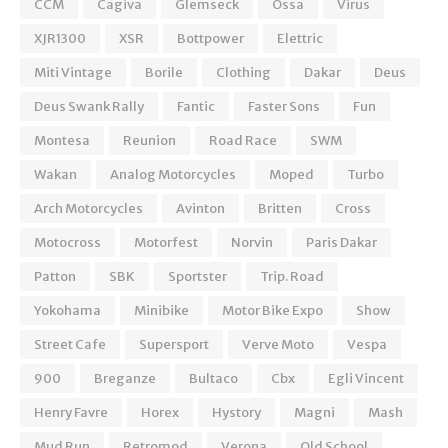
CCM
Cagiva
Glemseck
Ossa
Virus
XJR1300
XSR
Bottpower
Elettric
Miti Vintage
Borile
Clothing
Dakar
Deus
Deus Swank Rally
Fantic
Faster Sons
Fun
Montesa
Reunion
Road Race
SWM
Wakan
Analog Motorcycles
Moped
Turbo
Arch Motorcycles
Avinton
Britten
Cross
Motocross
Motorfest
Norvin
Paris Dakar
Patton
SBK
Sportster
Trip. Road
Yokohama
Minibike
Motor Bike Expo
Show
Street Cafe
Supersport
Verve Moto
Vespa
900
Breganze
Bultaco
Cbx
Egli Vincent
Henry Favre
Horex
Hystory
Magni
Mash
Mud Run
Retromod
Verona
Old School