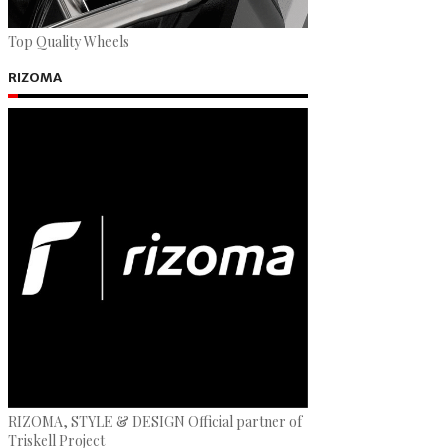
Top Quality Wheels
RIZOMA
RIZOMA, STYLE & DESIGN Official partner of
Triskell Project