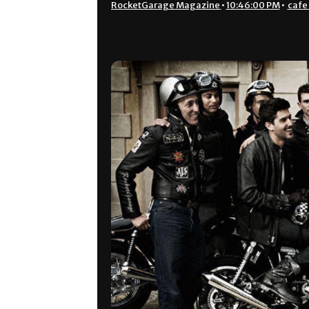
RocketGarage Magazine
•
10:46:00 PM
•
cafe