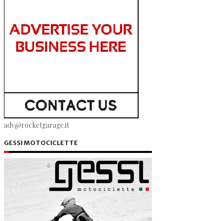
adv@rocketgarage.it
GESSI MOTOCICLETTE