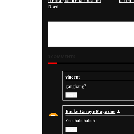
trenta giorni e la rotta del
partend
Nord
PREVIOUS
Desmo 4 Cafe Racer
3 COMMENTS
vincent
gangbang?
Reply
RocketGarage Magazine
Yes ahahahahah !
Reply