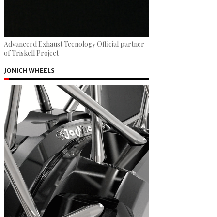
Advancerd Exhaust Tecnology Official partner
of Triskell Project
JONICH WHEELS