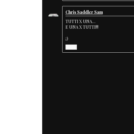
Chris Saddler Sam
TUTTI X UNA…
E UNA X TUTTI!!!
;)
Reply