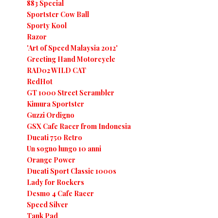
883 Special
Sportster Cow Ball
Sporty Kool
Razor
'Art of Speed Malaysia 2012'
Greeting Hand Motorcycle
RAD02 WILD CAT
RedHot
GT 1000 Street Scrambler
Kimura Sportster
Guzzi Ordigno
GSX Cafe Racer from Indonesia
Ducati 750 Retro
Un sogno lungo 10 anni
Orange Power
Ducati Sport Classic 1000s
Lady for Rockers
Desmo 4 Cafe Racer
Speed Silver
Tank Pad