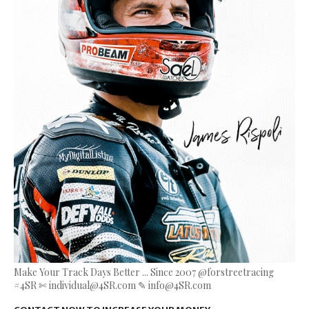
Make Your Track Days Better ... Since 2007 @forstreetracing
#4SR ✄ individual@4SR.com ✎ info@4SR.com