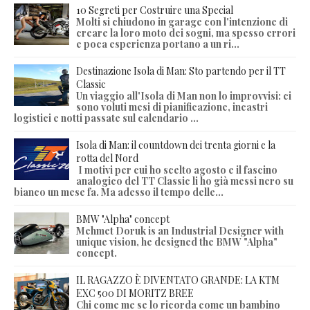
10 Segreti per Costruire una Special
Molti si chiudono in garage con l'intenzione di
creare la loro moto dei sogni, ma spesso errori
e poca esperienza portano a un ri...
Destinazione Isola di Man: Sto partendo per il TT
Classic
Un viaggio all'Isola di Man non lo improvvisi: ci
sono voluti mesi di pianificazione, incastri
logistici e notti passate sul calendario ...
Isola di Man: il countdown dei trenta giorni e la
rotta del Nord
I motivi per cui ho scelto agosto e il fascino
analogico del TT Classic li ho già messi nero su
bianco un mese fa. Ma adesso il tempo delle...
BMW "Alpha" concept
Mehmet Doruk is an Industrial Designer with
unique vision, he designed the BMW "Alpha"
concept.
IL RAGAZZO È DIVENTATO GRANDE: LA KTM
EXC 500 DI MORITZ BREE
Chi come me se lo ricorda come un bambino