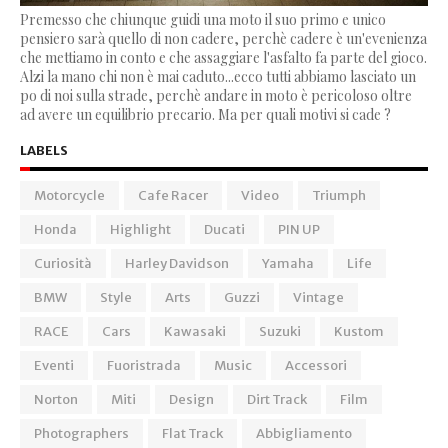
Premesso che chiunque guidi una moto il suo primo e unico
pensiero sarà quello di non cadere, perchè cadere è un'evenienza
che mettiamo in conto e che assaggiare l'asfalto fa parte del gioco.
Alzi la mano chi non è mai caduto...ecco tutti abbiamo lasciato un
po di noi sulla strade, perchè andare in moto è pericoloso oltre
ad avere un equilibrio precario. Ma per quali motivi si cade ?
LABELS
Motorcycle
Cafe Racer
Video
Triumph
Honda
Highlight
Ducati
PIN UP
Curiosità
Harley Davidson
Yamaha
Life
BMW
Style
Arts
Guzzi
Vintage
RACE
Cars
Kawasaki
Suzuki
Kustom
Eventi
Fuoristrada
Music
Accessori
Norton
Miti
Design
Dirt Track
Film
Photographers
Flat Track
Abbigliamento