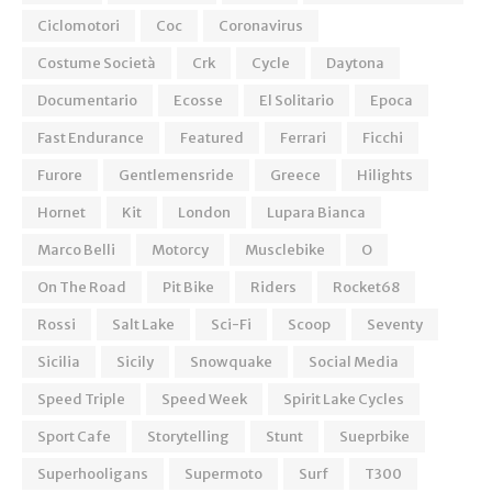
Ciclomotori
Coc
Coronavirus
Costume Società
Crk
Cycle
Daytona
Documentario
Ecosse
El Solitario
Epoca
Fast Endurance
Featured
Ferrari
Ficchi
Furore
Gentlemensride
Greece
Hilights
Hornet
Kit
London
Lupara Bianca
Marco Belli
Motorcy
Musclebike
O
On The Road
Pit Bike
Riders
Rocket68
Rossi
Salt Lake
Sci-Fi
Scoop
Seventy
Sicilia
Sicily
Snowquake
Social Media
Speed Triple
Speed Week
Spirit Lake Cycles
Sport Cafe
Storytelling
Stunt
Sueprbike
Superhooligans
Supermoto
Surf
T300