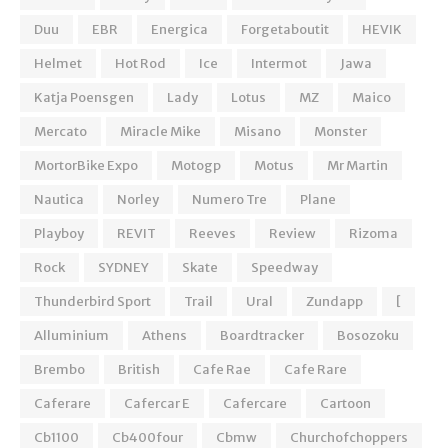
Duu
EBR
Energica
Forgetaboutit
HEVIK
Helmet
Hot Rod
Ice
Intermot
Jawa
Katja Poensgen
Lady
Lotus
MZ
Maico
Mercato
Miracle Mike
Misano
Monster
MortorBike Expo
Motogp
Motus
Mr Martin
Nautica
Norley
Numero Tre
Plane
Playboy
REVIT
Reeves
Review
Rizoma
Rock
SYDNEY
Skate
Speedway
Thunderbird Sport
Trail
Ural
Zundapp
[
Alluminium
Athens
Boardtracker
Bosozoku
Brembo
British
Cafe Rae
Cafe Rare
Caferare
Cafercar E
Cafercare
Cartoon
Cb1100
Cb400four
Cbmw
Churchofchoppers