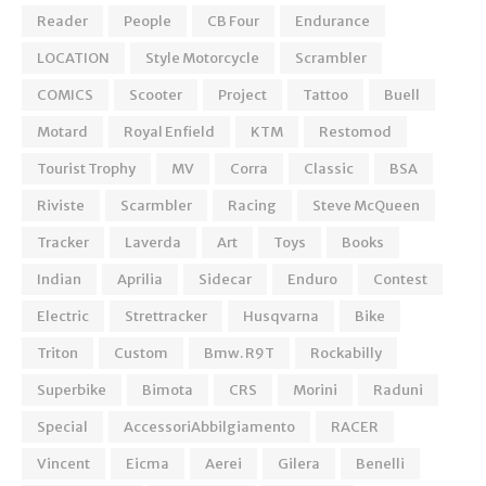
Reader
People
CB Four
Endurance
LOCATION
Style Motorcycle
Scrambler
COMICS
Scooter
Project
Tattoo
Buell
Motard
Royal Enfield
KTM
Restomod
Tourist Trophy
MV
Corra
Classic
BSA
Riviste
Scarmbler
Racing
Steve McQueen
Tracker
Laverda
Art
Toys
Books
Indian
Aprilia
Sidecar
Enduro
Contest
Electric
Strettracker
Husqvarna
Bike
Triton
Custom
Bmw. R9T
Rockabilly
Superbike
Bimota
CRS
Morini
Raduni
Special
AccessoriAbbilgiamento
RACER
Vincent
Eicma
Aerei
Gilera
Benelli