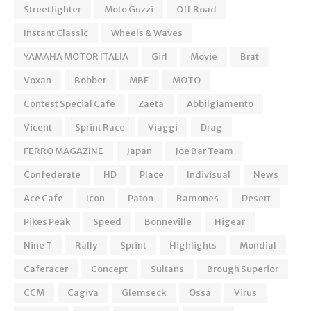
Streetfighter
Moto Guzzi
Off Road
Instant Classic
Wheels & Waves
YAMAHA MOTOR ITALIA
Girl
Movie
Brat
Voxan
Bobber
MBE
MOTO
Contest Special Cafe
Zaeta
Abbilgiamento
Vicent
Sprint Race
Viaggi
Drag
FERRO MAGAZINE
Japan
Joe Bar Team
Confederate
HD
Place
Indivisual
News
Ace Cafe
Icon
Paton
Ramones
Desert
Pikes Peak
Speed
Bonneville
Higear
Nine T
Rally
Sprint
Highlights
Mondial
Caferacer
Concept
Sultans
Brough Superior
CCM
Cagiva
Glemseck
Ossa
Virus