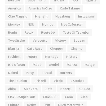
Porsche
Supermono
Trident
750
Agusta
America
America In Ciao
Carlo Talamo
Ciao Piaggio
Higlight
Husaberg
Instagram
Monkey
NSU
Nembo
Neo Caferacer
Ronin
Rotax
Route 66
Taste Of Tsukuba
Two Stroke
Velocette
Victory
Bagger
Biarritz
Cafe Race
Chopper
Cinema
Fashion
Future
Heritage
History
Isle Of Man
Moda
Model
Monza
Motgp
Naked
Party
Ritratti
Rockers
The Reunion
Triskell
Viedo
2 Strokes
Akira
Alzo Zero
Beta
Bonetti
CB400
CB400 Super Four
CB400SF
CXBX
Ciao
Culture
Derby
Drift
Ducti Motorcycle