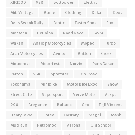
XJR1300
XSR
Bottpower
Elettric
Miti Vintage
Borile
Clothing
Dakar
Deus
Deus Swank Rally
Fantic
Faster Sons
Fun
Montesa
Reunion
Road Race
SWM
Wakan
Analog Motorcycles
Moped
Turbo
Arch Motorcycles
Avinton
Britten
Cross
Motocross
Motorfest
Norvin
Paris Dakar
Patton
SBK
Sportster
Trip. Road
Yokohama
Minibike
Motor Bike Expo
Show
Street Cafe
Supersport
Verve Moto
Vespa
900
Breganze
Bultaco
Cbx
Egli Vincent
Henry Favre
Horex
Hystory
Magni
Mash
Mud Run
Retromod
Verona
Old School