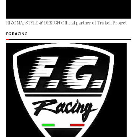
RIZOMA, STYLE & DESIGN Official partner of Triskell Project
FG RACING