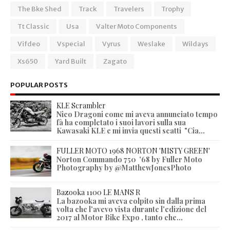
The Bke Shed
Track
Travelers
Trophy
Tt Classic
Usa
Valter Moto Components
Vifdeo
Vspecial
Vyrus
Weslake
Wildays
Xs650
Yard Built
Zagato
POPULAR POSTS
KLE Scrambler
Nico Dragoni come mi aveva annunciato tempo
fà ha completato i suoi lavori sulla sua
Kawasaki KLE e mi invia questi scatti "Cia...
FULLER MOTO 1968 NORTON 'MISTY GREEN'
Norton Commando 750 '68 by Fuller Moto
Photography by @MatthewJonesPhoto
Bazooka 1100 LE MANS R
La bazooka mi aveva colpito sin dalla prima
volta che l'avevo vista durante l'edizione del
2017 al Motor Bike Expo , tanto che...