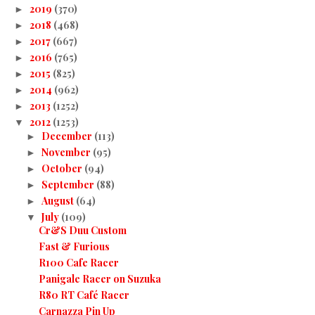
2019
(370)
►
2018
(468)
►
2017
(667)
►
2016
(765)
►
2015
(825)
►
2014
(962)
►
2013
(1252)
►
2012
(1253)
▼
December
(113)
►
November
(95)
►
October
(94)
►
September
(88)
►
August
(64)
►
July
(109)
▼
Cr&S Duu Custom
Fast & Furious
R100 Cafe Racer
Panigale Racer on Suzuka
R80 RT Café Racer
Carnazza Pin Up