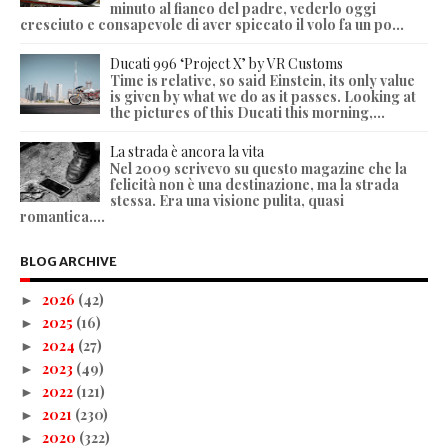
minuto al fianco del padre, vederlo oggi
cresciuto e consapevole di aver spiccato il volo fa un po...
Ducati 996 ‘Project X’ by VR Customs
Time is relative, so said Einstein, its only value
is given by what we do as it passes. Looking at
the pictures of this Ducati this morning,...
La strada è ancora la vita
Nel 2009 scrivevo su questo magazine che la
felicità non è una destinazione, ma la strada
stessa. Era una visione pulita, quasi
romantica....
BLOG ARCHIVE
2026
(42)
►
2025
(16)
►
2024
(27)
►
2023
(49)
►
2022
(121)
►
2021
(230)
►
2020
(322)
►