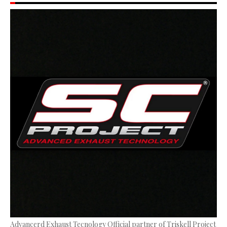
Advancerd Exhaust Tecnology Official partner of Triskell Project