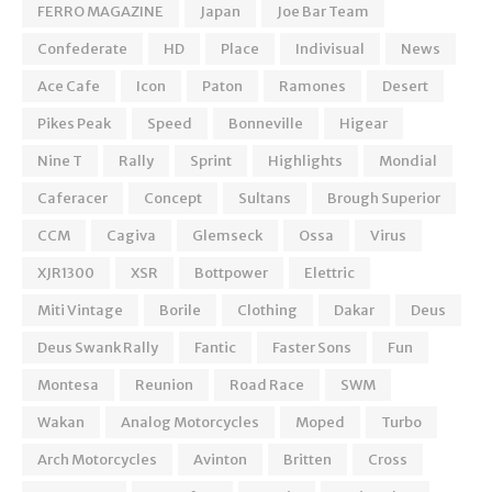
FERRO MAGAZINE
Japan
Joe Bar Team
Confederate
HD
Place
Indivisual
News
Ace Cafe
Icon
Paton
Ramones
Desert
Pikes Peak
Speed
Bonneville
Higear
Nine T
Rally
Sprint
Highlights
Mondial
Caferacer
Concept
Sultans
Brough Superior
CCM
Cagiva
Glemseck
Ossa
Virus
XJR1300
XSR
Bottpower
Elettric
Miti Vintage
Borile
Clothing
Dakar
Deus
Deus Swank Rally
Fantic
Faster Sons
Fun
Montesa
Reunion
Road Race
SWM
Wakan
Analog Motorcycles
Moped
Turbo
Arch Motorcycles
Avinton
Britten
Cross