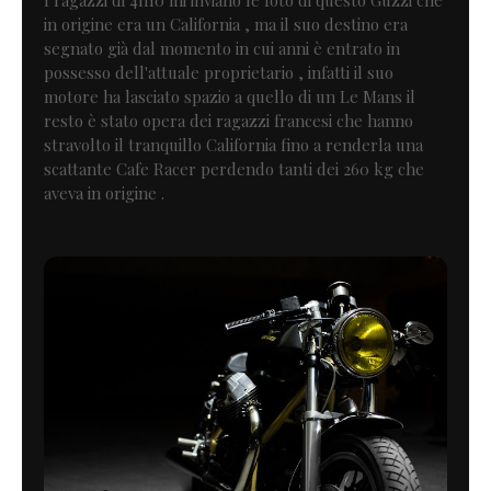
I ragazzi di 4h10 mi inviano le foto di questo Guzzi che
in origine era un California , ma il suo destino era
segnato già dal momento in cui anni è entrato in
possesso dell'attuale proprietario , infatti il suo
motore ha lasciato spazio a quello di un Le Mans il
resto è stato opera dei ragazzi francesi che hanno
stravolto il tranquillo California fino a renderla una
scattante Cafe Racer perdendo tanti dei 260 kg che
aveva in origine .