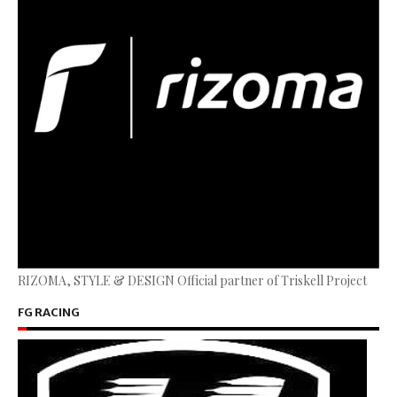
RIZOMA, STYLE & DESIGN Official partner of Triskell Project
FG RACING