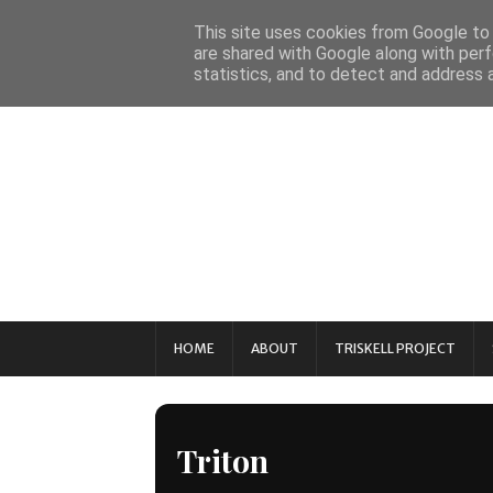
This site uses cookies from Google to d
are shared with Google along with perf
statistics, and to detect and address 
HOME
ABOUT
TRISKELL PROJECT
Triton