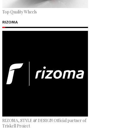
Top Quality Wheels
RIZOMA
RIZOMA, STYLE & DESIGN Official partner of
Triskell Project