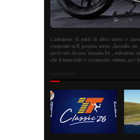
L'adozione di parti di altre moto e' anc
congeniti nell propria moto ,facendo un 
prelevato da una Yamaha R6 , soluzione a
che il materiale è veramente ottimo, per la
SHARE THIS