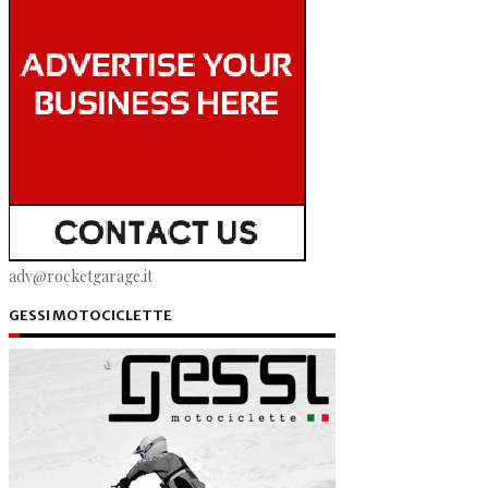
adv@rocketgarage.it
GESSI MOTOCICLETTE