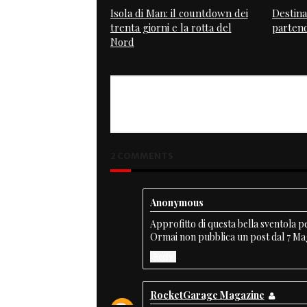
Isola di Man: il countdown dei
Destina
trenta giorni e la rotta del
partend
Nord
PREVIOUS
Illustrazione
2 COMMENTS
Anonymous
Approfitto di questa bella sventola pe
Ormai non pubblica un post dal 7 Mag
Reply
RocketGarage Magazine