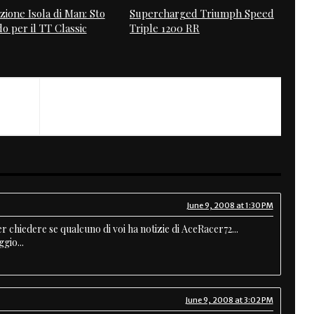
zione Isola di Man: Sto
Supercharged Triumph Speed
o per il TT Classic
Triple 1200 RR
NEXT
Red Passion
June 9, 2008 at 1:30 PM
r chiedere se qualcuno di voi ha notizie di AceRacer72...
gio...
June 9, 2008 at 3:02 PM