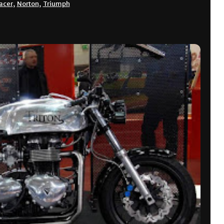
acer
,
Norton
,
Triumph