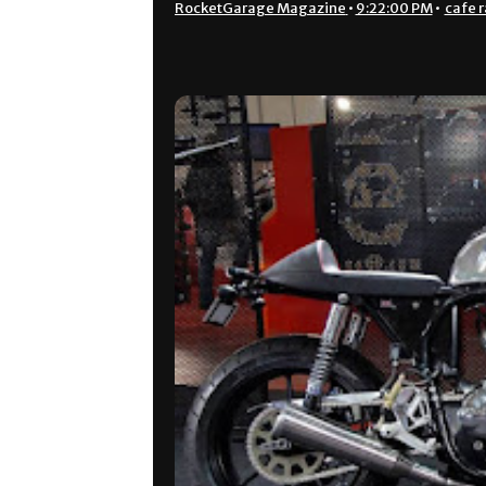
RocketGarage Magazine
•
9:22:00 PM
•
cafe r