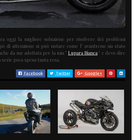
ora oggi la migliore soluzione per risolvere dei problemi
pò di attenzione si può notare come l' avantreno sia stato
nche da me adottata per la mia "
Lupara Bianca
" e devo dire
 serie poca spesa tanta resa.
Facebook
Twitter
Google+