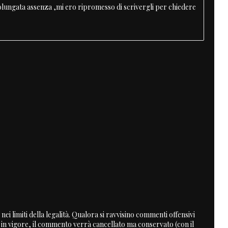
olungata assenza ,mi ero ripromesso di scrivergli per chiedere
nei limiti della legalità. Qualora si ravvisino commenti offensivi
a in vigore, il commento verrà cancellato ma conservato (con il