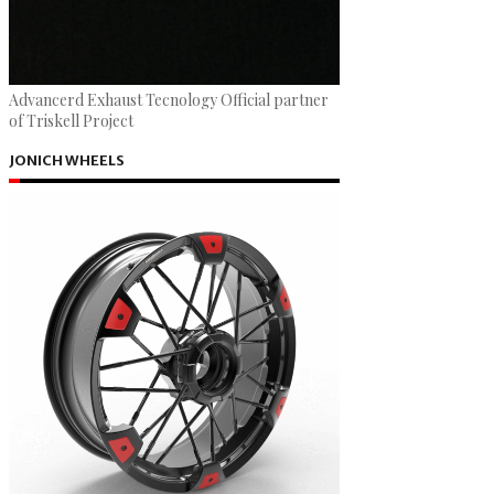
Advancerd Exhaust Tecnology Official partner
of Triskell Project
JONICH WHEELS