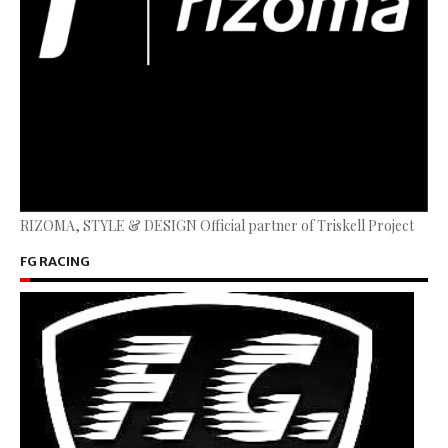
RIZOMA, STYLE & DESIGN Official partner of Triskell Project
FG RACING