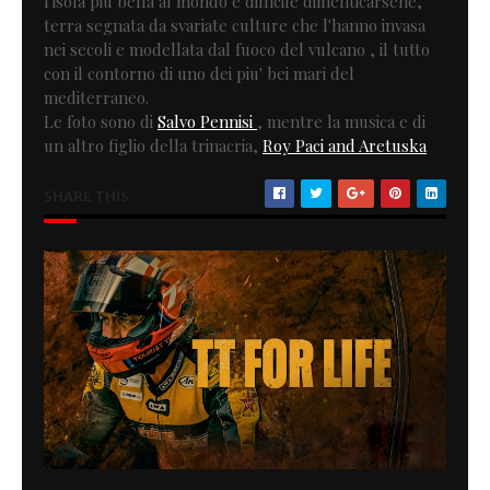
l'isola più bella al mondo e difficile dimenticarsene,
terra segnata da svariate culture che l'hanno invasa
nei secoli e modellata dal fuoco del vulcano , il tutto
con il contorno di uno dei piu' bei mari del
mediterraneo.
Le foto sono di
Salvo Pennisi
, mentre la musica e di
un altro figlio della trinacria,
Roy Paci and Aretuska
SHARE THIS