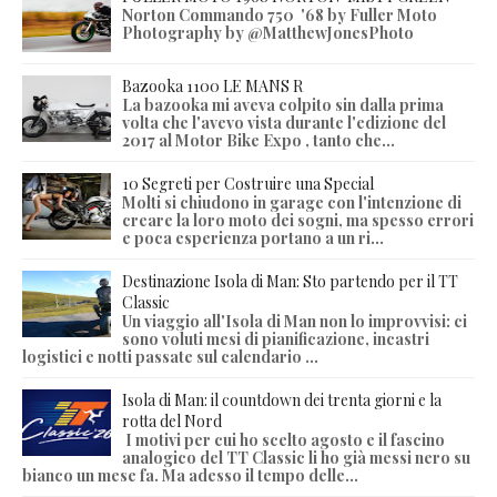
Norton Commando 750 '68 by Fuller Moto
Photography by @MatthewJonesPhoto
Bazooka 1100 LE MANS R
La bazooka mi aveva colpito sin dalla prima
volta che l'avevo vista durante l'edizione del
2017 al Motor Bike Expo , tanto che...
10 Segreti per Costruire una Special
Molti si chiudono in garage con l'intenzione di
creare la loro moto dei sogni, ma spesso errori
e poca esperienza portano a un ri...
Destinazione Isola di Man: Sto partendo per il TT
Classic
Un viaggio all'Isola di Man non lo improvvisi: ci
sono voluti mesi di pianificazione, incastri
logistici e notti passate sul calendario ...
Isola di Man: il countdown dei trenta giorni e la
rotta del Nord
I motivi per cui ho scelto agosto e il fascino
analogico del TT Classic li ho già messi nero su
bianco un mese fa. Ma adesso il tempo delle...