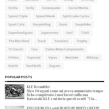
Sicilia
Sicily
Snowquake
Social Media
Speed Triple
Speed Week
Spirit Lake Cycles
Sport Cafe
Storytelling
Stunt
Sueprbike
Superhooligans
Supermoto
Surf
T300
The Bke Shed
Track
Travelers
Trophy
Tt Classic
Usa
Valter Moto Components
Vifdeo
Vspecial
Vyrus
Weslake
Wildays
Xs650
Yard Built
Zagato
POPULAR POSTS
KLE Scrambler
Nico Dragoni come mi aveva annunciato tempo
fà ha completato i suoi lavori sulla sua
Kawasaki KLE e mi invia questi scatti "Cia...
FULLER MOTO 1968 NORTON 'MISTY GREEN'