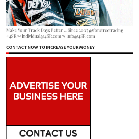
Make Your Track Days Better ... Since 2007 @forstreetracing
#4SR ✄ individual@4SR.com ✎ info@4SR.com
CONTACT NOW TO INCREASE YOUR MONEY