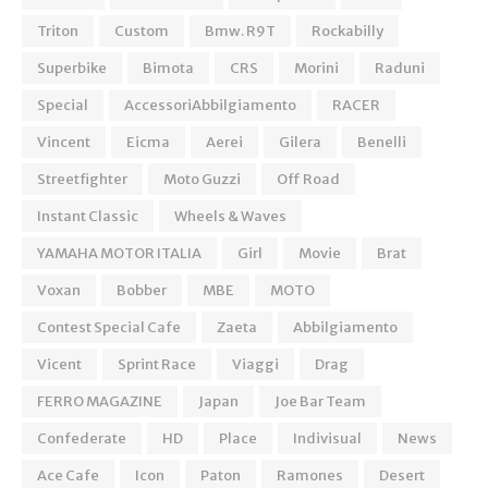
Triton
Custom
Bmw. R9T
Rockabilly
Superbike
Bimota
CRS
Morini
Raduni
Special
AccessoriAbbilgiamento
RACER
Vincent
Eicma
Aerei
Gilera
Benelli
Streetfighter
Moto Guzzi
Off Road
Instant Classic
Wheels & Waves
YAMAHA MOTOR ITALIA
Girl
Movie
Brat
Voxan
Bobber
MBE
MOTO
Contest Special Cafe
Zaeta
Abbilgiamento
Vicent
Sprint Race
Viaggi
Drag
FERRO MAGAZINE
Japan
Joe Bar Team
Confederate
HD
Place
Indivisual
News
Ace Cafe
Icon
Paton
Ramones
Desert