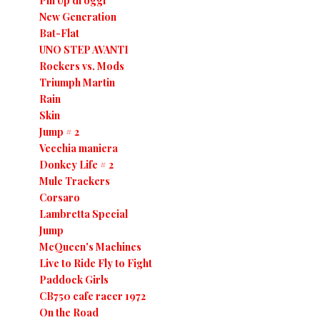
Pin Up di oggi
New Generation
Bat-Flat
UNO STEP AVANTI
Rockers vs. Mods
Triumph Martin
Rain
Skin
Jump # 2
Vecchia maniera
Donkey Life # 2
Mule Trackers
Corsaro
Lambretta Special
Jump
McQueen's Machines
Live to Ride Fly to Fight
Paddock Girls
CB750 cafe racer 1972
On the Road