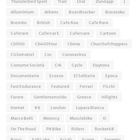
Thunderbird Sport
Trail
Ural
Zundapp
[
Alluminium
Athens
Boardtracker
Bosozoku
Brembo
British
Cafe Rae
Cafe Rare
Caferare
Cafercar E
Cafercare
Cartoon
Cb1100
Cb400four
Cbmw
Churchofchoppers
Ciclomotori
Coc
Coronavirus
Costume Società
Crk
Cycle
Daytona
Documentario
Ecosse
El Solitario
Epoca
Fast Endurance
Featured
Ferrari
Ficchi
Furore
Gentlemensride
Greece
Hilights
Hornet
Kit
London
Lupara Bianca
Marco Belli
Motorcy
Musclebike
O
On The Road
Pit Bike
Riders
Rocket68
Rossi
Salt Lake
Sci-Fi
Scoop
Seventy