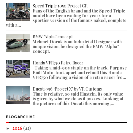
Speed Triple 1050 Project CR
Fans of the English brand and the Speed Triple
model have been waiting for years for a
sportier version of the famous naked, complete
with a...
BMW "Alpha" concept
Mehmet Doruk is an Industrial Designer with
unique vision, he designed the BMW "Alpha"
concept.
Honda VFR750 Retro Racer
Taking a mid-90s staple on the track, Purpose
Built Moto, took apart and rebuilt this Honda
VFR750 following a vision of a retro racer fro...
Ducati 996 ‘Project X’ by VR Customs
Time is relative, so said Einstein, its only value
is given by what we do as it passes. Looking at
the pictures of this Ducati this morning,...
BLOG ARCHIVE
2026
(42)
►