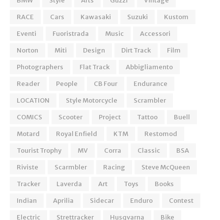
BMW
Style
Arts
Guzzi
Vintage
RACE
Cars
Kawasaki
Suzuki
Kustom
Eventi
Fuoristrada
Music
Accessori
Norton
Miti
Design
Dirt Track
Film
Photographers
Flat Track
Abbigliamento
Reader
People
CB Four
Endurance
LOCATION
Style Motorcycle
Scrambler
COMICS
Scooter
Project
Tattoo
Buell
Motard
Royal Enfield
KTM
Restomod
Tourist Trophy
MV
Corra
Classic
BSA
Riviste
Scarmbler
Racing
Steve McQueen
Tracker
Laverda
Art
Toys
Books
Indian
Aprilia
Sidecar
Enduro
Contest
Electric
Strettracker
Husqvarna
Bike