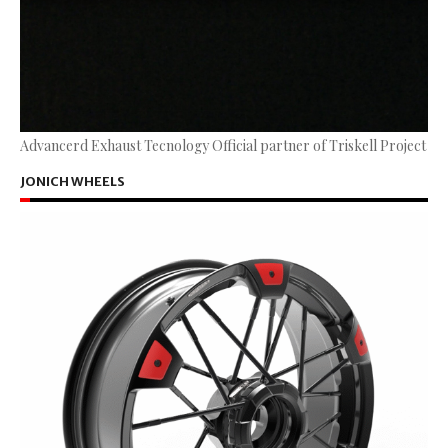
Advancerd Exhaust Tecnology Official partner of Triskell Project
JONICH WHEELS