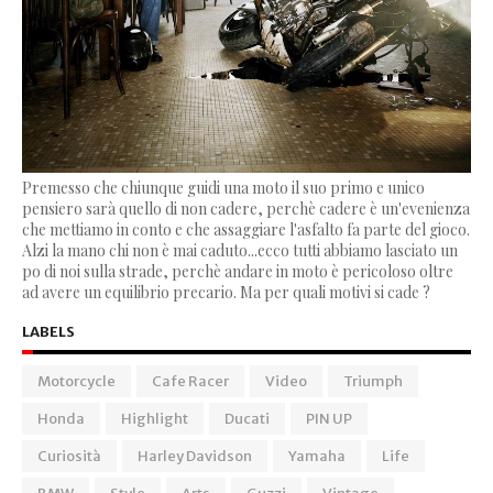
Premesso che chiunque guidi una moto il suo primo e unico
pensiero sarà quello di non cadere, perchè cadere è un'evenienza
che mettiamo in conto e che assaggiare l'asfalto fa parte del gioco.
Alzi la mano chi non è mai caduto...ecco tutti abbiamo lasciato un
po di noi sulla strade, perchè andare in moto è pericoloso oltre
ad avere un equilibrio precario. Ma per quali motivi si cade ?
LABELS
Motorcycle
Cafe Racer
Video
Triumph
Honda
Highlight
Ducati
PIN UP
Curiosità
Harley Davidson
Yamaha
Life