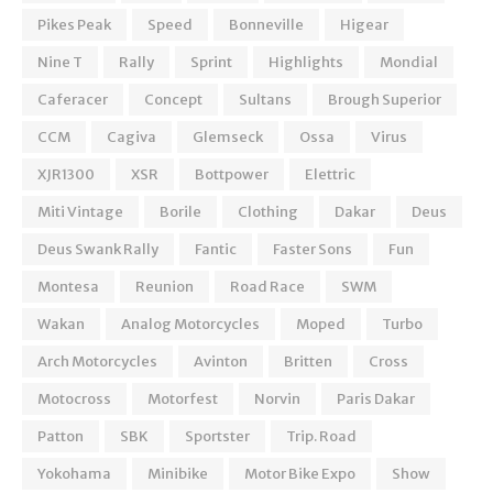
Pikes Peak
Speed
Bonneville
Higear
Nine T
Rally
Sprint
Highlights
Mondial
Caferacer
Concept
Sultans
Brough Superior
CCM
Cagiva
Glemseck
Ossa
Virus
XJR1300
XSR
Bottpower
Elettric
Miti Vintage
Borile
Clothing
Dakar
Deus
Deus Swank Rally
Fantic
Faster Sons
Fun
Montesa
Reunion
Road Race
SWM
Wakan
Analog Motorcycles
Moped
Turbo
Arch Motorcycles
Avinton
Britten
Cross
Motocross
Motorfest
Norvin
Paris Dakar
Patton
SBK
Sportster
Trip. Road
Yokohama
Minibike
Motor Bike Expo
Show