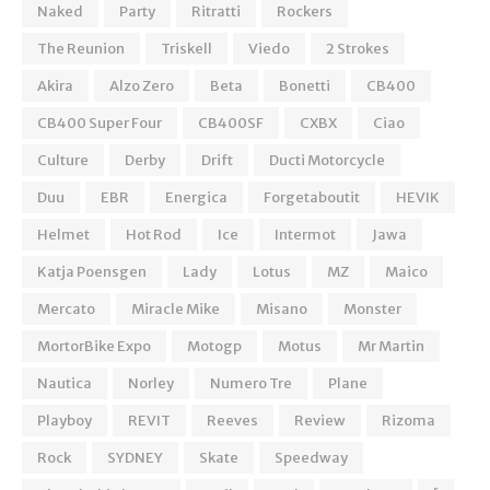
Naked
Party
Ritratti
Rockers
The Reunion
Triskell
Viedo
2 Strokes
Akira
Alzo Zero
Beta
Bonetti
CB400
CB400 Super Four
CB400SF
CXBX
Ciao
Culture
Derby
Drift
Ducti Motorcycle
Duu
EBR
Energica
Forgetaboutit
HEVIK
Helmet
Hot Rod
Ice
Intermot
Jawa
Katja Poensgen
Lady
Lotus
MZ
Maico
Mercato
Miracle Mike
Misano
Monster
MortorBike Expo
Motogp
Motus
Mr Martin
Nautica
Norley
Numero Tre
Plane
Playboy
REVIT
Reeves
Review
Rizoma
Rock
SYDNEY
Skate
Speedway