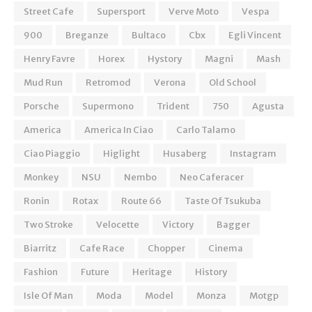
Street Cafe
Supersport
Verve Moto
Vespa
900
Breganze
Bultaco
Cbx
Egli Vincent
Henry Favre
Horex
Hystory
Magni
Mash
Mud Run
Retromod
Verona
Old School
Porsche
Supermono
Trident
750
Agusta
America
America In Ciao
Carlo Talamo
Ciao Piaggio
Higlight
Husaberg
Instagram
Monkey
NSU
Nembo
Neo Caferacer
Ronin
Rotax
Route 66
Taste Of Tsukuba
Two Stroke
Velocette
Victory
Bagger
Biarritz
Cafe Race
Chopper
Cinema
Fashion
Future
Heritage
History
Isle Of Man
Moda
Model
Monza
Motgp