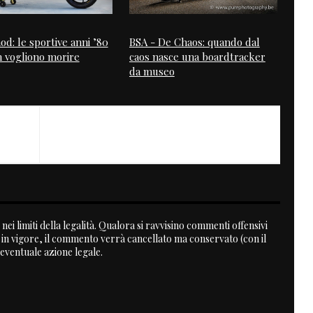
d: le sportive anni ’80
BSA - De Chaos: quando dal
 vogliono morire
caos nasce una boardtracker
da museo
NEXT
Lambretta Special
nei limiti della legalità. Qualora si ravvisino commenti offensivi
a in vigore, il commento verrà cancellato ma conservato (con il
 eventuale azione legale.