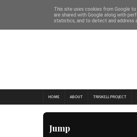
This site uses cookies from Google to d
are shared with Google along with perf
statistics, and to detect and address 
HOME
ABOUT
TRISKELL PROJECT
Jump