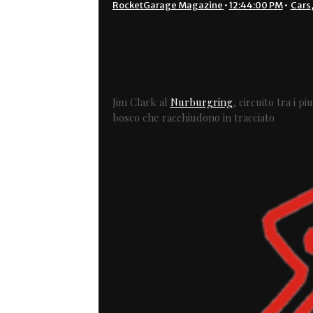
RocketGarage Magazine
•
12:44:00 PM
•
Cars
Jim Clark al
Nurburgring
, circuito tra i p
bosco che racchiudono in tracciato