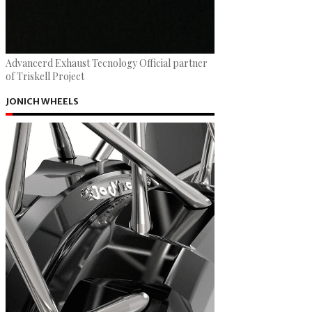
Advancerd Exhaust Tecnology Official partner
of Triskell Project
JONICH WHEELS