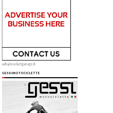
adv@rocketgarage.it
GESSI MOTOCICLETTE