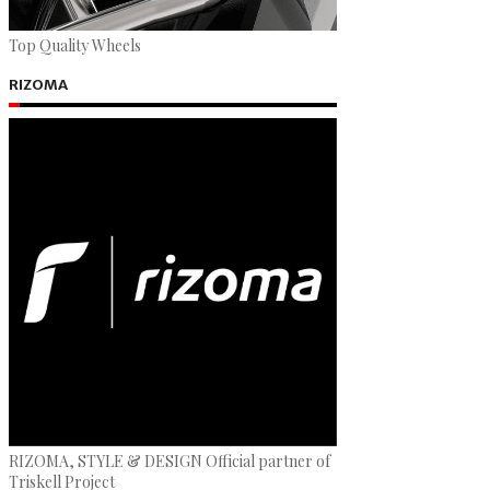
Top Quality Wheels
RIZOMA
RIZOMA, STYLE & DESIGN Official partner of
Triskell Project