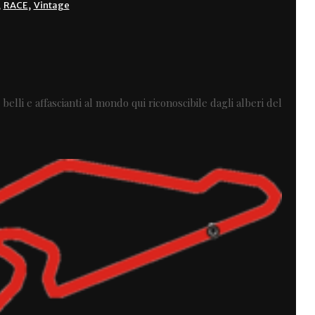
,
RACE
,
Vintage
iu belli e affascianti al mondo qui riconoscibile dagli alberi del