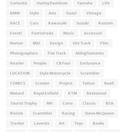
Curiosità
Harley Davidson
Yamaha
Life
BMW
Style
Arts
Guzzi
Vintage
RACE
Cars
Kawasaki
Suzuki
Kustom
Eventi
Fuoristrada
Music
Accessori
Norton
Miti
Design
Dirt Track
Film
Photographers
Flat Track
Abbigliamento
Reader
People
CB Four
Endurance
LOCATION
Style Motorcycle
Scrambler
COMICS
Scooter
Project
Tattoo
Buell
Motard
Royal Enfield
KTM
Restomod
Tourist Trophy
MV
Corra
Classic
BSA
Riviste
Scarmbler
Racing
Steve McQueen
Tracker
Laverda
Art
Toys
Books