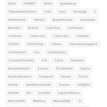
Rock
SYDNEY
Skate
Speedway
Thunderbird Sport
Trail
Ural
Zundapp
[
Alluminium
Athens
Boardtracker
Bosozoku
Brembo
British
Cafe Rae
Cafe Rare
Caferare
Cafercar E
Cafercare
Cartoon
Cb1100
Cb400four
Cbmw
Churchofchoppers
Ciclomotori
Coc
Coronavirus
Costume Società
Crk
Cycle
Daytona
Documentario
Ecosse
El Solitario
Epoca
Fast Endurance
Featured
Ferrari
Ficchi
Furore
Gentlemensride
Greece
Hilights
Hornet
Kit
London
Lupara Bianca
Marco Belli
Motorcy
Musclebike
O