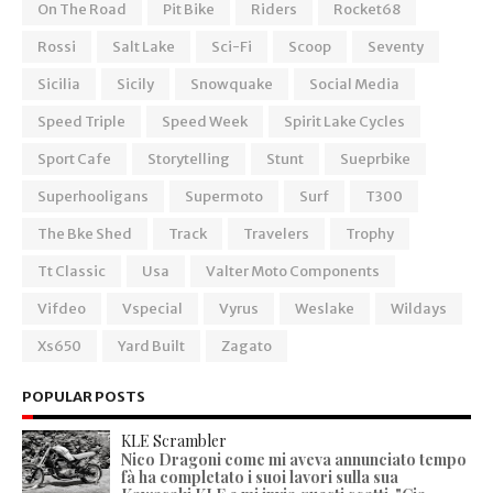
On The Road
Pit Bike
Riders
Rocket68
Rossi
Salt Lake
Sci-Fi
Scoop
Seventy
Sicilia
Sicily
Snowquake
Social Media
Speed Triple
Speed Week
Spirit Lake Cycles
Sport Cafe
Storytelling
Stunt
Sueprbike
Superhooligans
Supermoto
Surf
T300
The Bke Shed
Track
Travelers
Trophy
Tt Classic
Usa
Valter Moto Components
Vifdeo
Vspecial
Vyrus
Weslake
Wildays
Xs650
Yard Built
Zagato
POPULAR POSTS
KLE Scrambler
Nico Dragoni come mi aveva annunciato tempo
fà ha completato i suoi lavori sulla sua