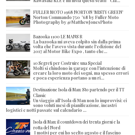
Kawasaki KLE e mi invia questi scatti "Cia...
FULLER MOTO 1968 NORTON 'MISTY GREEN'
Norton Commando 750 '68 by Fuller Moto
Photography by @MatthewJonesPhoto
Bazooka 1100 LE MANS R
La bazooka mi aveva colpito sin dalla prima
volta che l'avevo vista durante l'edizione del
2017 al Motor Bike Expo , tanto che...
10 Segreti per Costruire una Special
Molti si chiudono in garage con l'intenzione di
creare la loro moto dei sogni, ma spesso errori
e poca esperienza portano a un ri...
Destinazione Isola di Man: Sto partendo per il TT
Classic
Un viaggio all'Isola di Man non lo improvvisi: ci
sono voluti mesi di pianificazione, incastri
logistici e notti passate sul calendario ...
Isola di Man: il countdown dei trenta giorni e la
rotta del Nord
I motivi per cui ho scelto agosto e il fascino