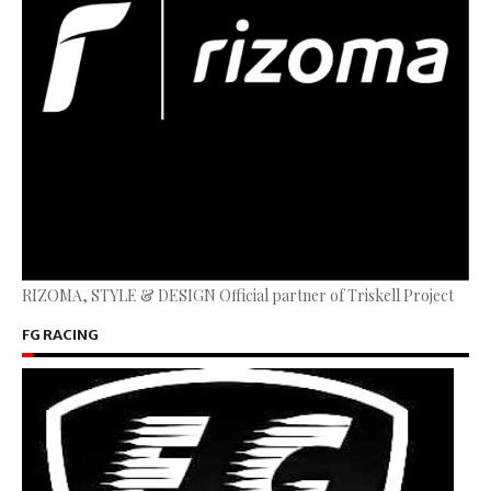
RIZOMA, STYLE & DESIGN Official partner of Triskell Project
FG RACING