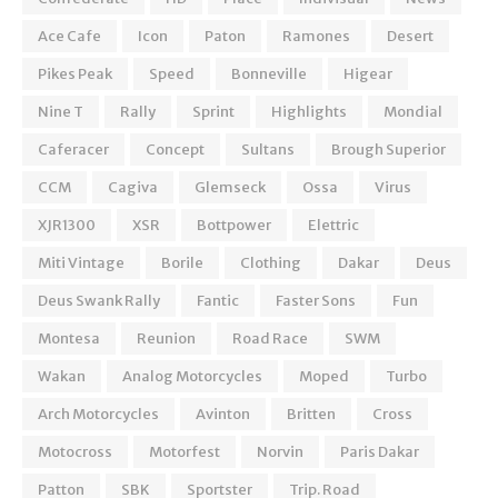
Ace Cafe
Icon
Paton
Ramones
Desert
Pikes Peak
Speed
Bonneville
Higear
Nine T
Rally
Sprint
Highlights
Mondial
Caferacer
Concept
Sultans
Brough Superior
CCM
Cagiva
Glemseck
Ossa
Virus
XJR1300
XSR
Bottpower
Elettric
Miti Vintage
Borile
Clothing
Dakar
Deus
Deus Swank Rally
Fantic
Faster Sons
Fun
Montesa
Reunion
Road Race
SWM
Wakan
Analog Motorcycles
Moped
Turbo
Arch Motorcycles
Avinton
Britten
Cross
Motocross
Motorfest
Norvin
Paris Dakar
Patton
SBK
Sportster
Trip. Road