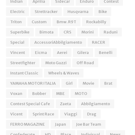
Indian
Aprilia
Sidecar
Enduro
Contest
Electric
Strettracker
Husqvarna
Bike
Triton
Custom
Bmw. R9T
Rockabilly
Superbike
Bimota
CRS
Morini
Raduni
Special
AccessoriAbbilgiamento
RACER
Vincent
Eicma
Aerei
Gilera
Benelli
Streetfighter
Moto Guzzi
Off Road
Instant Classic
Wheels & Waves
YAMAHA MOTOR ITALIA
Girl
Movie
Brat
Voxan
Bobber
MBE
MOTO
Contest Special Cafe
Zaeta
Abbilgiamento
Vicent
Sprint Race
Viaggi
Drag
FERRO MAGAZINE
Japan
Joe Bar Team
Confederate
HD
Place
Indivisual
News