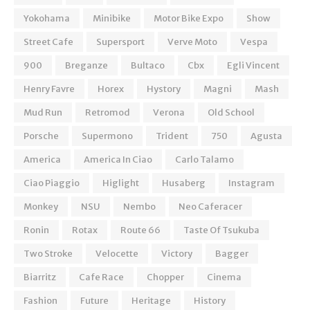
Yokohama
Minibike
Motor Bike Expo
Show
Street Cafe
Supersport
Verve Moto
Vespa
900
Breganze
Bultaco
Cbx
Egli Vincent
Henry Favre
Horex
Hystory
Magni
Mash
Mud Run
Retromod
Verona
Old School
Porsche
Supermono
Trident
750
Agusta
America
America In Ciao
Carlo Talamo
Ciao Piaggio
Higlight
Husaberg
Instagram
Monkey
NSU
Nembo
Neo Caferacer
Ronin
Rotax
Route 66
Taste Of Tsukuba
Two Stroke
Velocette
Victory
Bagger
Biarritz
Cafe Race
Chopper
Cinema
Fashion
Future
Heritage
History