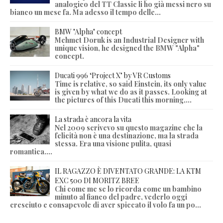
analogico del TT Classic li ho già messi nero su
bianco un mese fa. Ma adesso il tempo delle...
BMW "Alpha" concept
Mehmet Doruk is an Industrial Designer with
unique vision, he designed the BMW "Alpha"
concept.
Ducati 996 ‘Project X’ by VR Customs
Time is relative, so said Einstein, its only value
is given by what we do as it passes. Looking at
the pictures of this Ducati this morning,...
La strada è ancora la vita
Nel 2009 scrivevo su questo magazine che la
felicità non è una destinazione, ma la strada
stessa. Era una visione pulita, quasi
romantica....
IL RAGAZZO È DIVENTATO GRANDE: LA KTM
EXC 500 DI MORITZ BREE
Chi come me se lo ricorda come un bambino
minuto al fianco del padre, vederlo oggi
cresciuto e consapevole di aver spiccato il volo fa un po...