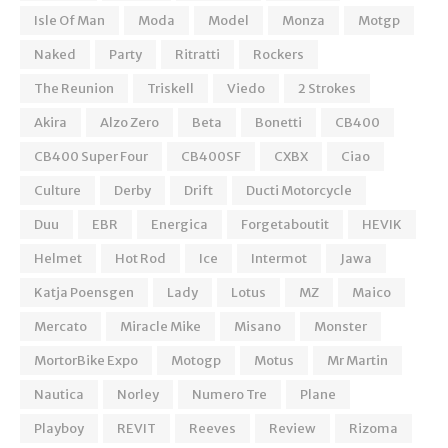
Isle Of Man
Moda
Model
Monza
Motgp
Naked
Party
Ritratti
Rockers
The Reunion
Triskell
Viedo
2 Strokes
Akira
Alzo Zero
Beta
Bonetti
CB400
CB400 Super Four
CB400SF
CXBX
Ciao
Culture
Derby
Drift
Ducti Motorcycle
Duu
EBR
Energica
Forgetaboutit
HEVIK
Helmet
Hot Rod
Ice
Intermot
Jawa
Katja Poensgen
Lady
Lotus
MZ
Maico
Mercato
Miracle Mike
Misano
Monster
MortorBike Expo
Motogp
Motus
Mr Martin
Nautica
Norley
Numero Tre
Plane
Playboy
REVIT
Reeves
Review
Rizoma