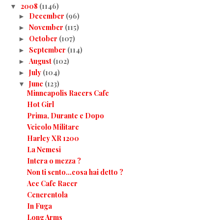
2008
(1146)
▼
December
(96)
►
November
(115)
►
October
(107)
►
September
(114)
►
August
(102)
►
July
(104)
►
June
(123)
▼
Minneapolis Racers Cafe
Hot Girl
Prima, Durante e Dopo
Veicolo Militare
Harley XR 1200
La Nemesi
Intera o mezza ?
Non ti sento...cosa hai detto ?
Ace Cafe Racer
Cenerentola
In Fuga
Long Arms