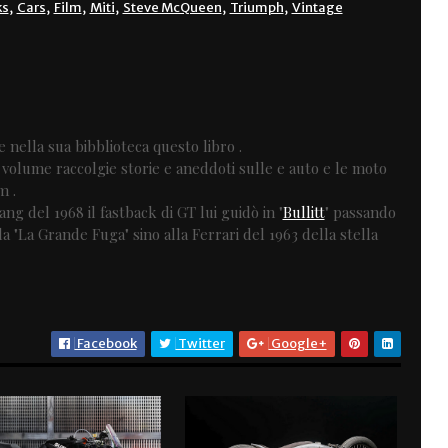
ks
,
Cars
,
Film
,
Miti
,
Steve McQueen
,
Triumph
,
Vintage
nella sua bibblioteca questo libro .
o volume raccolgie storie e aneddoti sulle e auto e le moto
m .
ng del 1968 il fastback di GT lui guidò in "
Bullitt
" passando
 "La Grande Fuga" sino alla Ferrari del 1963 della stella
Facebook
Twitter
Google+