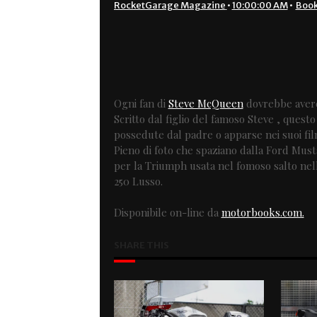
RocketGarage Magazine
•
10:00:00 AM
•
Boo
Ogni fan di
Steve McQueen
dovrebbe avere 
Scritto dal figlio del famoso Steve , quest
possedute dal padre o apparse nei suoi fil
Pieno di foto che spaziano dalla Ford Musta
per la Triumph usata nel fomoso salto nella
250 Lusso.
Disponibile on-line da
motorbooks.com.
SHARE THIS