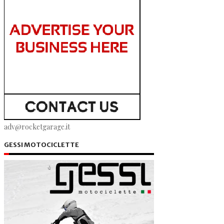
adv@rocketgarage.it
GESSI MOTOCICLETTE