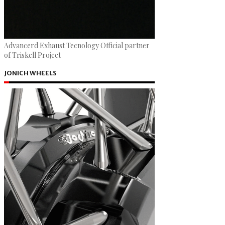
Advancerd Exhaust Tecnology Official partner
of Triskell Project
JONICH WHEELS