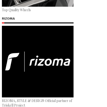
Top Quality Wheels
RIZOMA
RIZOMA, STYLE & DESIGN Official partner of
Triskell Project