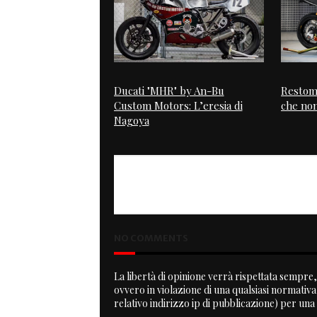
Ducati "MHR" by An-Bu
Restomo
Custom Motors: L’eresia di
che non
Nagoya
PREVIOUS
Live to Ride Fly to Fight
NO COMMENTS
La libertà di opinione verrà rispettata sempre, 
ovvero in violazione di una qualsiasi normativ
relativo indirizzo ip di pubblicazione) per una