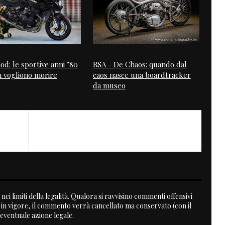
d: le sportive anni ’80
BSA - De Chaos: quando dal
 vogliono morire
caos nasce una boardtracker
da museo
NEXT
Jump
nei limiti della legalità. Qualora si ravvisino commenti offensivi
a in vigore, il commento verrà cancellato ma conservato (con il
 eventuale azione legale.