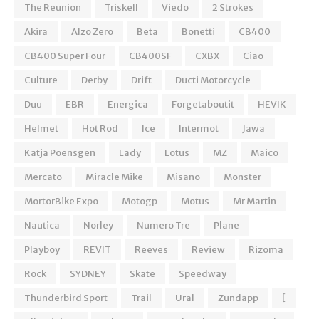
The Reunion
Triskell
Viedo
2 Strokes
Akira
Alzo Zero
Beta
Bonetti
CB400
CB400 Super Four
CB400SF
CXBX
Ciao
Culture
Derby
Drift
Ducti Motorcycle
Duu
EBR
Energica
Forgetaboutit
HEVIK
Helmet
Hot Rod
Ice
Intermot
Jawa
Katja Poensgen
Lady
Lotus
MZ
Maico
Mercato
Miracle Mike
Misano
Monster
MortorBike Expo
Motogp
Motus
Mr Martin
Nautica
Norley
Numero Tre
Plane
Playboy
REVIT
Reeves
Review
Rizoma
Rock
SYDNEY
Skate
Speedway
Thunderbird Sport
Trail
Ural
Zundapp
[