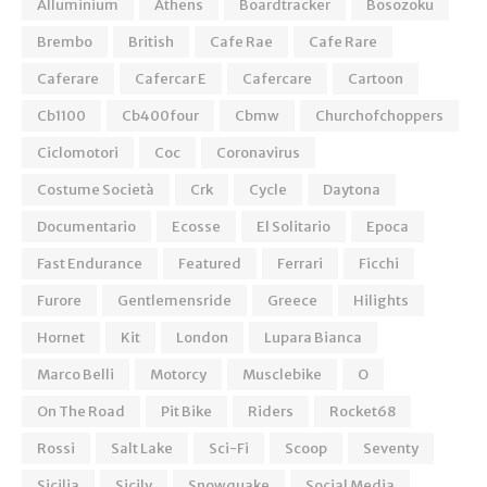
Alluminium
Athens
Boardtracker
Bosozoku
Brembo
British
Cafe Rae
Cafe Rare
Caferare
Cafercar E
Cafercare
Cartoon
Cb1100
Cb400four
Cbmw
Churchofchoppers
Ciclomotori
Coc
Coronavirus
Costume Società
Crk
Cycle
Daytona
Documentario
Ecosse
El Solitario
Epoca
Fast Endurance
Featured
Ferrari
Ficchi
Furore
Gentlemensride
Greece
Hilights
Hornet
Kit
London
Lupara Bianca
Marco Belli
Motorcy
Musclebike
O
On The Road
Pit Bike
Riders
Rocket68
Rossi
Salt Lake
Sci-Fi
Scoop
Seventy
Sicilia
Sicily
Snowquake
Social Media