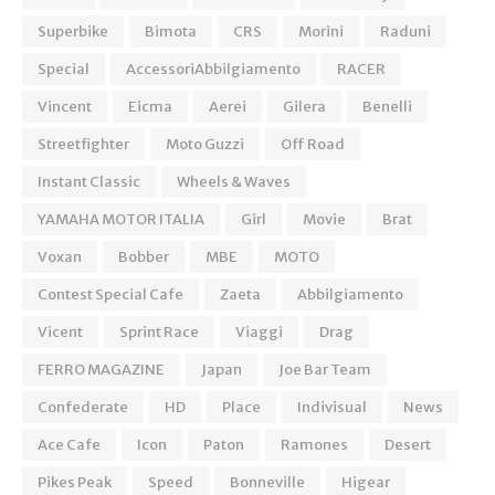
Superbike
Bimota
CRS
Morini
Raduni
Special
AccessoriAbbilgiamento
RACER
Vincent
Eicma
Aerei
Gilera
Benelli
Streetfighter
Moto Guzzi
Off Road
Instant Classic
Wheels & Waves
YAMAHA MOTOR ITALIA
Girl
Movie
Brat
Voxan
Bobber
MBE
MOTO
Contest Special Cafe
Zaeta
Abbilgiamento
Vicent
Sprint Race
Viaggi
Drag
FERRO MAGAZINE
Japan
Joe Bar Team
Confederate
HD
Place
Indivisual
News
Ace Cafe
Icon
Paton
Ramones
Desert
Pikes Peak
Speed
Bonneville
Higear