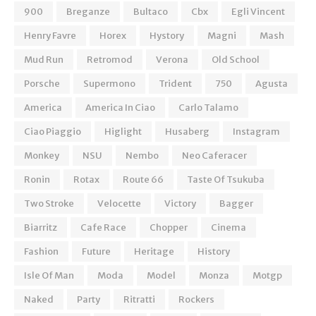
900
Breganze
Bultaco
Cbx
Egli Vincent
Henry Favre
Horex
Hystory
Magni
Mash
Mud Run
Retromod
Verona
Old School
Porsche
Supermono
Trident
750
Agusta
America
America In Ciao
Carlo Talamo
Ciao Piaggio
Higlight
Husaberg
Instagram
Monkey
NSU
Nembo
Neo Caferacer
Ronin
Rotax
Route 66
Taste Of Tsukuba
Two Stroke
Velocette
Victory
Bagger
Biarritz
Cafe Race
Chopper
Cinema
Fashion
Future
Heritage
History
Isle Of Man
Moda
Model
Monza
Motgp
Naked
Party
Ritratti
Rockers