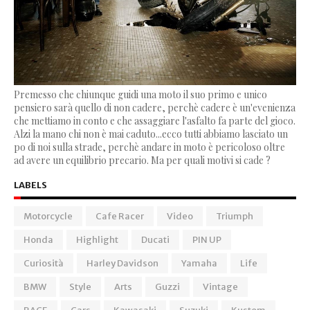
Premesso che chiunque guidi una moto il suo primo e unico
pensiero sarà quello di non cadere, perchè cadere è un'evenienza
che mettiamo in conto e che assaggiare l'asfalto fa parte del gioco.
Alzi la mano chi non è mai caduto...ecco tutti abbiamo lasciato un
po di noi sulla strade, perchè andare in moto è pericoloso oltre
ad avere un equilibrio precario. Ma per quali motivi si cade ?
LABELS
Motorcycle
Cafe Racer
Video
Triumph
Honda
Highlight
Ducati
PIN UP
Curiosità
Harley Davidson
Yamaha
Life
BMW
Style
Arts
Guzzi
Vintage