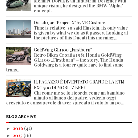
Mehmet Doruk is an Industrial Designer with
unique vision, he designed the BMW "Alpha"
concept.
Ducati 996 ‘Project X’ by VR Customs
Time is relative, so said Einstein, its only value
is given by what we do as it passes. Looking at
the pictures of this Ducati this morning,...
GoldWing GL1100 „Firstborn“
Retro Bikes Croatia 1981 Honda GoldWing
GL1100 „Firstborn“ – the story. The Honda
Goldwing is a tourer quite rare to find some
trans...
IL RAGAZZO È DIVENTATO GRANDE: LA KTM
EXC 500 DI MORITZ BREE
Chi come me se lo ricorda come un bambino
minuto al fianco del padre, vederlo oggi
cresciuto e consapevole di aver spiccato il volo fa un po...
BLOG ARCHIVE
2026
(42)
►
2025
(16)
►