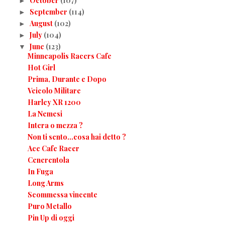
October
(107)
►
September
(114)
►
August
(102)
►
July
(104)
►
June
(123)
▼
Minneapolis Racers Cafe
Hot Girl
Prima, Durante e Dopo
Veicolo Militare
Harley XR 1200
La Nemesi
Intera o mezza ?
Non ti sento...cosa hai detto ?
Ace Cafe Racer
Cenerentola
In Fuga
Long Arms
Scommessa vincente
Puro Metallo
Pin Up di oggi