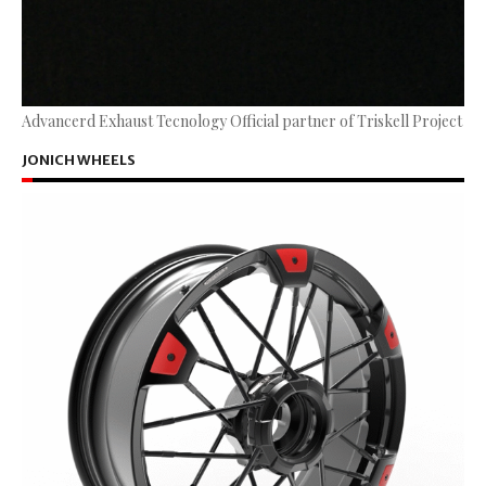
Advancerd Exhaust Tecnology Official partner of Triskell Project
JONICH WHEELS