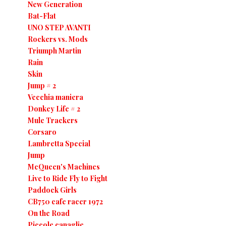
New Generation
Bat-Flat
UNO STEP AVANTI
Rockers vs. Mods
Triumph Martin
Rain
Skin
Jump # 2
Vecchia maniera
Donkey Life # 2
Mule Trackers
Corsaro
Lambretta Special
Jump
McQueen's Machines
Live to Ride Fly to Fight
Paddock Girls
CB750 cafe racer 1972
On the Road
Piccole canaglie