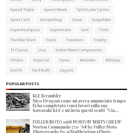
Speed Triple
Speed Week
Spirit Lake Cycles
Sport Cafe
Storytelling
Stunt
Sueprbike
Superhooligans
Supermoto
Surf
T300
The Bke Shed
Track
Travelers
Trophy
Tt Classic
Usa
Valter Moto Components
Vifdeo
Vspecial
Vyrus
Weslake
Wildays
Xs650
Yard Built
Zagato
POPULAR POSTS
KLE Scrambler
Nico Dragoni come mi aveva annunciato tempo
fà ha completato i suoi lavori sulla sua
Kawasaki KLE e mi invia questi scatti "Cia...
FULLER MOTO 1968 NORTON 'MISTY GREEN'
Norton Commando 750 '68 by Fuller Moto
Photography by @MatthewJonesPhoto