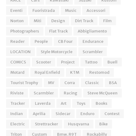
RACE
Cars
Kawasaki
Suzuki
Kustom
Eventi
Fuoristrada
Music
Accessori
Norton
Miti
Design
Dirt Track
Film
Photographers
Flat Track
Abbigliamento
Reader
People
CB Four
Endurance
LOCATION
Style Motorcycle
Scrambler
COMICS
Scooter
Project
Tattoo
Buell
Motard
Royal Enfield
KTM
Restomod
Tourist Trophy
MV
Corra
Classic
BSA
Riviste
Scarmbler
Racing
Steve McQueen
Tracker
Laverda
Art
Toys
Books
Indian
Aprilia
Sidecar
Enduro
Contest
Electric
Strettracker
Husqvarna
Bike
Triton
Custom
Bmw. R9T
Rockabilly