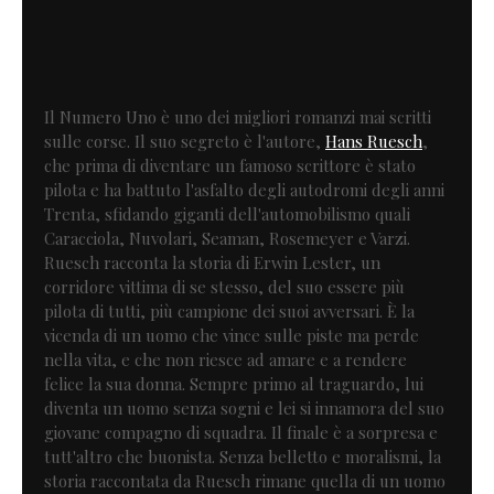
Il Numero Uno è uno dei migliori romanzi mai scritti
sulle corse. Il suo segreto è l'autore,
Hans Ruesch
,
che prima di diventare un famoso scrittore è stato
pilota e ha battuto l'asfalto degli autodromi degli anni
Trenta, sfidando giganti dell'automobilismo quali
Caracciola, Nuvolari, Seaman, Rosemeyer e Varzi.
Ruesch racconta la storia di Erwin Lester, un
corridore vittima di se stesso, del suo essere più
pilota di tutti, più campione dei suoi avversari. È la
vicenda di un uomo che vince sulle piste ma perde
nella vita, e che non riesce ad amare e a rendere
felice la sua donna. Sempre primo al traguardo, lui
diventa un uomo senza sogni e lei si innamora del suo
giovane compagno di squadra. Il finale è a sorpresa e
tutt'altro che buonista. Senza belletto e moralismi, la
storia raccontata da Ruesch rimane quella di un uomo