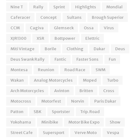
Nine T
Rally
Sprint
Highlights
Mondial
Caferacer
Concept
Sultans
Brough Superior
CCM
Cagiva
Glemseck
Ossa
Virus
XJR1300
XSR
Bottpower
Elettric
Miti Vintage
Borile
Clothing
Dakar
Deus
Deus Swank Rally
Fantic
Faster Sons
Fun
Montesa
Reunion
Road Race
SWM
Wakan
Analog Motorcycles
Moped
Turbo
Arch Motorcycles
Avinton
Britten
Cross
Motocross
Motorfest
Norvin
Paris Dakar
Patton
SBK
Sportster
Trip. Road
Yokohama
Minibike
Motor Bike Expo
Show
Street Cafe
Supersport
Verve Moto
Vespa