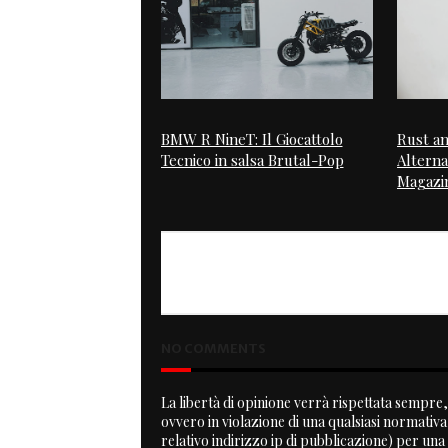
BMW R NineT: Il Giocattolo
Rust an
Tecnico in salsa Brutal-Pop
Alterna
Magazi
PREVIOUS
Scrambler Bud Ekins replica
NO COMMENTS
La libertà di opinione verrà rispettata sempre, 
ovvero in violazione di una qualsiasi normativ
relativo indirizzo ip di pubblicazione) per una