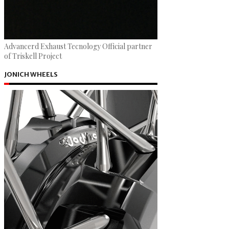
Advancerd Exhaust Tecnology Official partner
of Triskell Project
JONICH WHEELS