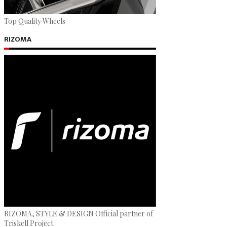
Top Quality Wheels
RIZOMA
RIZOMA, STYLE & DESIGN Official partner of
Triskell Project