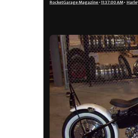
RocketGarage Magazine
•
11:37:00 AM
•
Harle