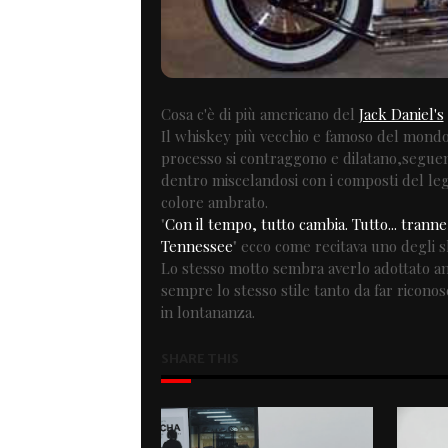
Cosa c'è di più americano del
Jack Daniel's
Il whiskey più vecchio e famoso del mondo 
processo si contraggono e dilatano,seguendo
dentro miscelandosi con i composti del legn
colore ambrato.
"
Con il tempo, tutto cambia. Tutto... trann
Tennessee
" ecco come recitava uno degli s
Lo stesso motto sembra averlo adottato an
sempre lo stesso stile tanto da far ricono
in lontananza.
SHARE THIS