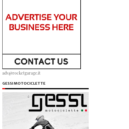
adv@rocketgarage.it
GESSI MOTOCICLETTE