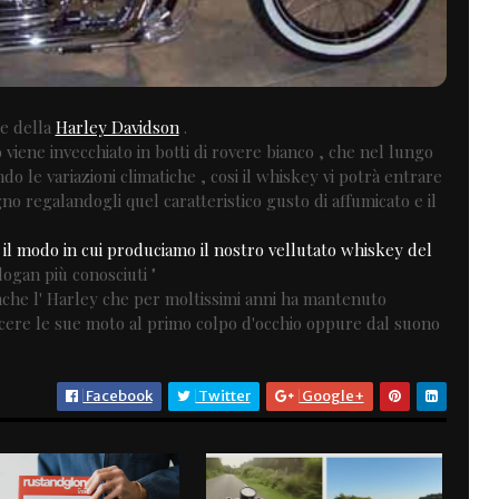
e della
Harley Davidson
.
viene invecchiato in botti di rovere bianco , che nel lungo
 le variazioni climatiche , cosi il whiskey vi potrà entrare
o regalandogli quel caratteristico gusto di affumicato e il
e il modo in cui produciamo il nostro vellutato whiskey del
logan più conosciuti "
che l' Harley che per moltissimi anni ha mantenuto
scere le sue moto al primo colpo d'occhio oppure dal suono
Facebook
Twitter
Google+