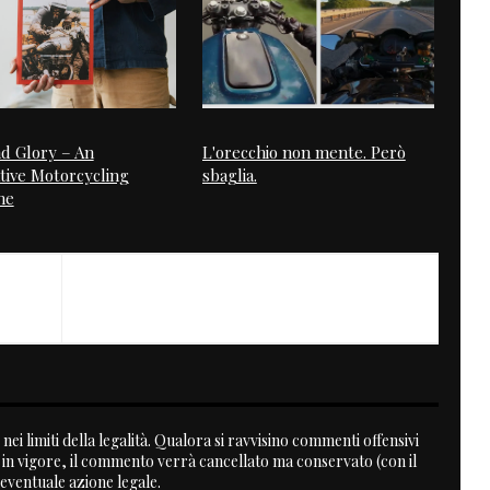
d Glory – An
L'orecchio non mente. Però
tive Motorcycling
sbaglia.
ne
NEXT
Vampire Motorcycle
nei limiti della legalità. Qualora si ravvisino commenti offensivi
a in vigore, il commento verrà cancellato ma conservato (con il
 eventuale azione legale.