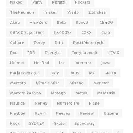
Naked
Party
Ritratti
Rockers
The Reunion
Triskell
Viedo
2 Strokes
Akira
Alzo Zero
Beta
Bonetti
CB400
CB400 Super Four
CB400SF
CXBX
Ciao
Culture
Derby
Drift
Ducti Motorcycle
Duu
EBR
Energica
Forgetaboutit
HEVIK
Helmet
Hot Rod
Ice
Intermot
Jawa
Katja Poensgen
Lady
Lotus
MZ
Maico
Mercato
Miracle Mike
Misano
Monster
MortorBike Expo
Motogp
Motus
Mr Martin
Nautica
Norley
Numero Tre
Plane
Playboy
REVIT
Reeves
Review
Rizoma
Rock
SYDNEY
Skate
Speedway