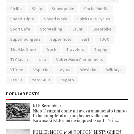
Sicilia
Sicily
Snowquake
Social Media
Speed Triple
Speed Week
Spirit Lake Cycles
Sport Cafe
Storytelling
Stunt
Sueprbike
Superhooligans
Supermoto
Surf
T300
The Bke Shed
Track
Travelers
Trophy
Tt Classic
Usa
Valter Moto Components
Vifdeo
Vspecial
Vyrus
Weslake
Wildays
Xs650
Yard Built
Zagato
POPULAR POSTS
KLE Scrambler
Nico Dragoni come mi aveva annunciato tempo
fà ha completato i suoi lavori sulla sua
Kawasaki KLE e mi invia questi scatti "Cia...
FULLER MOTO 1968 NORTON 'MISTY GREEN'