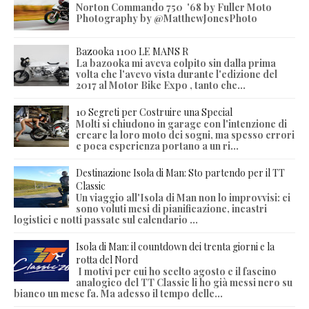
Norton Commando 750 '68 by Fuller Moto
Photography by @MatthewJonesPhoto
Bazooka 1100 LE MANS R
La bazooka mi aveva colpito sin dalla prima
volta che l'avevo vista durante l'edizione del
2017 al Motor Bike Expo , tanto che...
10 Segreti per Costruire una Special
Molti si chiudono in garage con l'intenzione di
creare la loro moto dei sogni, ma spesso errori
e poca esperienza portano a un ri...
Destinazione Isola di Man: Sto partendo per il TT
Classic
Un viaggio all'Isola di Man non lo improvvisi: ci
sono voluti mesi di pianificazione, incastri
logistici e notti passate sul calendario ...
Isola di Man: il countdown dei trenta giorni e la
rotta del Nord
I motivi per cui ho scelto agosto e il fascino
analogico del TT Classic li ho già messi nero su
bianco un mese fa. Ma adesso il tempo delle...