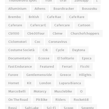
Thunderbird Sport
Trail
Ural
Zundapp
[
Alluminium
Athens
Boardtracker
Bosozoku
Brembo
British
Cafe Rae
Cafe Rare
Caferare
Cafercar E
Cafercare
Cartoon
Cb1100
Cb400four
Cbmw
Churchofchoppers
Ciclomotori
Coc
Coronavirus
Costume Società
Crk
Cycle
Daytona
Documentario
Ecosse
El Solitario
Epoca
Fast Endurance
Featured
Ferrari
Ficchi
Furore
Gentlemensride
Greece
Hilights
Hornet
Kit
London
Lupara Bianca
Marco Belli
Motorcy
Musclebike
O
On The Road
Pit Bike
Riders
Rocket68
Rossi
Salt Lake
Sci-Fi
Scoop
Seventy