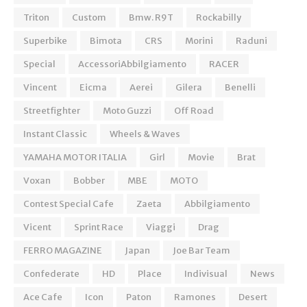
Triton
Custom
Bmw. R9T
Rockabilly
Superbike
Bimota
CRS
Morini
Raduni
Special
AccessoriAbbilgiamento
RACER
Vincent
Eicma
Aerei
Gilera
Benelli
Streetfighter
Moto Guzzi
Off Road
Instant Classic
Wheels & Waves
YAMAHA MOTOR ITALIA
Girl
Movie
Brat
Voxan
Bobber
MBE
MOTO
Contest Special Cafe
Zaeta
Abbilgiamento
Vicent
Sprint Race
Viaggi
Drag
FERRO MAGAZINE
Japan
Joe Bar Team
Confederate
HD
Place
Indivisual
News
Ace Cafe
Icon
Paton
Ramones
Desert