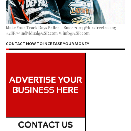
Make Your Track Days Better ... Since 2007 @forstreetracing
#4SR ✄ individual@4SR.com ✎ info@4SR.com
CONTACT NOW TO INCREASE YOUR MONEY