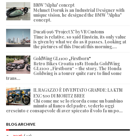
BMW "Alpha" concept
Mehmet Doruk is an Industrial Designer with
unique vision, he designed the BMW "Alpha"
concept.
Ducati 996 ‘Project X’ by VR Customs
Time is relative, so said Einstein, its only value
is given by what we do as it passes. Looking at
the pictures of this Ducati this morning,...
GoldWing GL1100 „Firstborn“
Retro Bikes Croatia 1981 Honda GoldWing
GL1100 „Firstborn“ – the story. The Honda
Goldwing is a tourer quite rare to find some
trans...
IL RAGAZZO È DIVENTATO GRANDE: LA KTM
EXC 500 DI MORITZ BREE
Chi come me se lo ricorda come un bambino
minuto al fianco del padre, vederlo oggi
cresciuto e consapevole di aver spiccato il volo fa un po...
BLOG ARCHIVE
2026
(42)
►