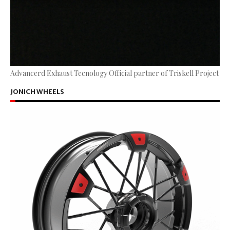
Advancerd Exhaust Tecnology Official partner of Triskell Project
JONICH WHEELS