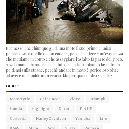
Premesso che chiunque guidi una moto il suo primo e unico
pensiero sarà quello di non cadere, perchè cadere è un'evenienza
che mettiamo in conto e che assaggiare l'asfalto fa parte del gioco.
Alzi la mano chi non è mai caduto...ecco tutti abbiamo lasciato un
po di noi sulla strade, perchè andare in moto è pericoloso oltre
ad avere un equilibrio precario. Ma per quali motivi si cade ?
LABELS
Motorcycle
Cafe Racer
Video
Triumph
Honda
Highlight
Ducati
PIN UP
Curiosità
Harley Davidson
Yamaha
Life
BMW
Style
Arts
Guzzi
Vintage