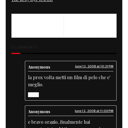
PREVIOUS
NEXT
RatRod Vespa
TT backstage
3 COMMENTS
Anonymous
June 12, 2008 at 10:21 PM
la prox volta metti un film di pelo che e'
meglio.
Reply
Anonymous
June 12, 2008 at 11:00 PM
e bravo orazio..finalmente hai