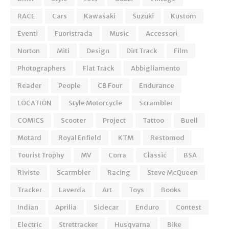
RACE
Cars
Kawasaki
Suzuki
Kustom
Eventi
Fuoristrada
Music
Accessori
Norton
Miti
Design
Dirt Track
Film
Photographers
Flat Track
Abbigliamento
Reader
People
CB Four
Endurance
LOCATION
Style Motorcycle
Scrambler
COMICS
Scooter
Project
Tattoo
Buell
Motard
Royal Enfield
KTM
Restomod
Tourist Trophy
MV
Corra
Classic
BSA
Riviste
Scarmbler
Racing
Steve McQueen
Tracker
Laverda
Art
Toys
Books
Indian
Aprilia
Sidecar
Enduro
Contest
Electric
Strettracker
Husqvarna
Bike