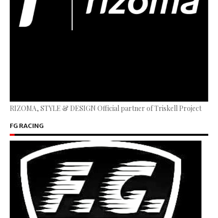
RIZOMA, STYLE & DESIGN Official partner of Triskell Project
FG RACING