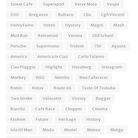
Street Cafe
Supersport
Verve Moto
Vespa
900
Breganze
Bultaco
Cbx
Egli Vincent
Henry Favre
Horex
Hystory
Magni
Mash
Mud Run
Retromod
Verona
Old School
Porsche
Supermono
Trident
750
Agusta
America
America In Ciao
Carlo Talamo
Ciao Piaggio
Higlight
Husaberg
Instagram
Monkey
NSU
Nembo
Neo Caferacer
Ronin
Rotax
Route 66
Taste Of Tsukuba
Two Stroke
Velocette
Victory
Bagger
Biarritz
Cafe Race
Chopper
Cinema
Fashion
Future
Heritage
History
Isle Of Man
Moda
Model
Monza
Motgp