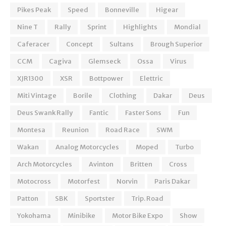
Pikes Peak
Speed
Bonneville
Higear
Nine T
Rally
Sprint
Highlights
Mondial
Caferacer
Concept
Sultans
Brough Superior
CCM
Cagiva
Glemseck
Ossa
Virus
XJR1300
XSR
Bottpower
Elettric
Miti Vintage
Borile
Clothing
Dakar
Deus
Deus Swank Rally
Fantic
Faster Sons
Fun
Montesa
Reunion
Road Race
SWM
Wakan
Analog Motorcycles
Moped
Turbo
Arch Motorcycles
Avinton
Britten
Cross
Motocross
Motorfest
Norvin
Paris Dakar
Patton
SBK
Sportster
Trip. Road
Yokohama
Minibike
Motor Bike Expo
Show