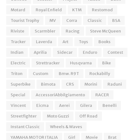
Motard
Royal Enfield
KTM
Restomod
Tourist Trophy
MV
Corra
Classic
BSA
Riviste
Scarmbler
Racing
Steve McQueen
Tracker
Laverda
Art
Toys
Books
Indian
Aprilia
Sidecar
Enduro
Contest
Electric
Strettracker
Husqvarna
Bike
Triton
Custom
Bmw. R9T
Rockabilly
Superbike
Bimota
CRS
Morini
Raduni
Special
AccessoriAbbilgiamento
RACER
Vincent
Eicma
Aerei
Gilera
Benelli
Streetfighter
Moto Guzzi
Off Road
Instant Classic
Wheels & Waves
YAMAHA MOTOR ITALIA
Girl
Movie
Brat