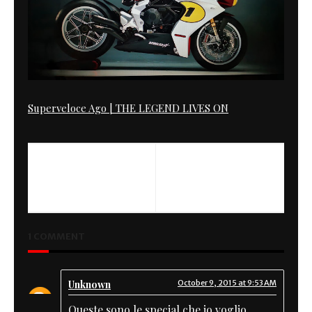
Superveloce Ago | THE LEGEND LIVES ON
PREVIOUS
NEXT
Virago XV 750 by Diogo
Guzzi T3 by Stapts Thierry
Oliveira
1 COMMENT
Unknown
October 9, 2015 at 9:53 AM
Queste sono le special che io voglio