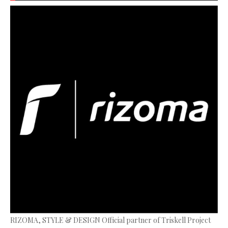
RIZOMA, STYLE & DESIGN Official partner of Triskell Project