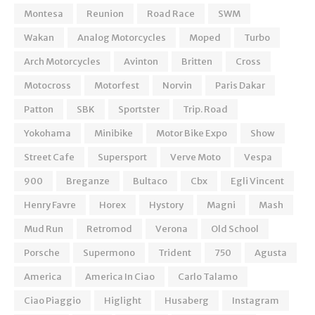
Montesa
Reunion
Road Race
SWM
Wakan
Analog Motorcycles
Moped
Turbo
Arch Motorcycles
Avinton
Britten
Cross
Motocross
Motorfest
Norvin
Paris Dakar
Patton
SBK
Sportster
Trip. Road
Yokohama
Minibike
Motor Bike Expo
Show
Street Cafe
Supersport
Verve Moto
Vespa
900
Breganze
Bultaco
Cbx
Egli Vincent
Henry Favre
Horex
Hystory
Magni
Mash
Mud Run
Retromod
Verona
Old School
Porsche
Supermono
Trident
750
Agusta
America
America In Ciao
Carlo Talamo
Ciao Piaggio
Higlight
Husaberg
Instagram