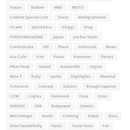
Voxan
Bobber
MBE
MOTO
Contest Special Cafe
Zaeta
Abbilgiamento
Vicent
Sprint Race
Viaggi
Drag
FERRO MAGAZINE
Japan
Joe Bar Team
Confederate
HD
Place
Indivisual
News
Ace Cafe
Icon
Paton
Ramones
Desert
Pikes Peak
Speed
Bonneville
Higear
Nine T
Rally
Sprint
Highlights
Mondial
Caferacer
Concept
Sultans
Brough Superior
CCM
Cagiva
Glemseck
Ossa
Virus
XJR1300
XSR
Bottpower
Elettric
Miti Vintage
Borile
Clothing
Dakar
Deus
Deus Swank Rally
Fantic
Faster Sons
Fun