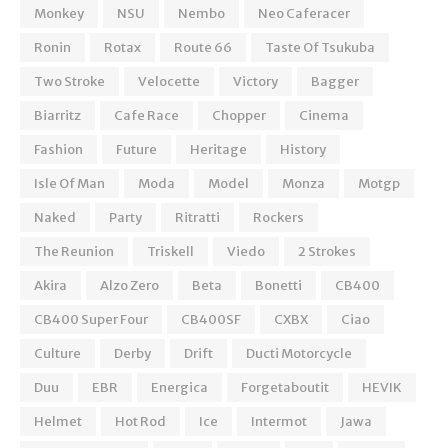
Monkey
NSU
Nembo
Neo Caferacer
Ronin
Rotax
Route 66
Taste Of Tsukuba
Two Stroke
Velocette
Victory
Bagger
Biarritz
Cafe Race
Chopper
Cinema
Fashion
Future
Heritage
History
Isle Of Man
Moda
Model
Monza
Motgp
Naked
Party
Ritratti
Rockers
The Reunion
Triskell
Viedo
2 Strokes
Akira
Alzo Zero
Beta
Bonetti
CB400
CB400 Super Four
CB400SF
CXBX
Ciao
Culture
Derby
Drift
Ducti Motorcycle
Duu
EBR
Energica
Forgetaboutit
HEVIK
Helmet
Hot Rod
Ice
Intermot
Jawa