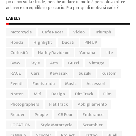
po di noi sulla strade, perchè andare in moto è pericoloso oltre
ad avere un equilibrio precario. Ma per quali motivi si cade ?
LABELS
Motorcycle
Cafe Racer
Video
Triumph
Honda
Highlight
Ducati
PIN UP
Curiosità
Harley Davidson
Yamaha
Life
BMW
Style
Arts
Guzzi
Vintage
RACE
Cars
Kawasaki
Suzuki
Kustom
Eventi
Fuoristrada
Music
Accessori
Norton
Miti
Design
Dirt Track
Film
Photographers
Flat Track
Abbigliamento
Reader
People
CB Four
Endurance
LOCATION
Style Motorcycle
Scrambler
COMICS
Scooter
Project
Tattoo
Buell