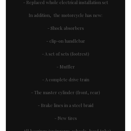
- Replaced whole electrical installation set
In addition, the motorcycle has new:
- Shock absorbers
- clip-on handlebar
- A set of sets (footrest)
- Muffler
- A complete drive train
- The master cylinder (front, rear)
- Brake lines in a steel braid
- New tires