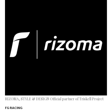
RIZOMA, STYLE & DESIGN Official partner of Triskell Project
FG RACING