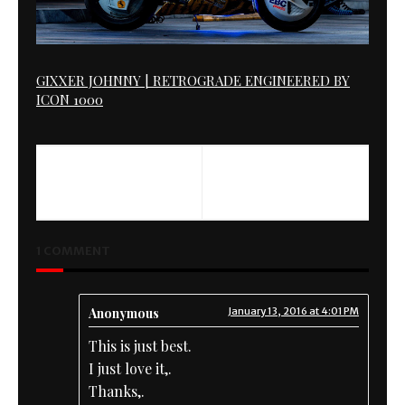
GIXXER JOHNNY | RETROGRADE ENGINEERED BY
ICON 1000
PREVIOUS
NEXT
Yellow Pèril - Norton Manx
ROOKIE
1 COMMENT
Anonymous
January 13, 2016 at 4:01 PM
This is just best.
I just love it,.
Thanks,.