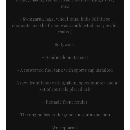
etc.)
- Swingarm, lags, wheel rims, hubs (all these
elements and the frame was sandblasted and powder
coated)
Bodywork:
- Handmade metal seat
- A converted fuel tank with sports cap installed
- A new front lamp with ignition, speedometer and a
set of controls placed in it
- Remade front fender
The engine has undergone a major inspection
We replaced: