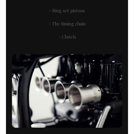
- Ring set pistons
- The timing chain
- Clutch