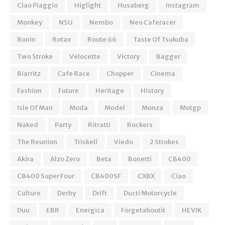
Ciao Piaggio
Higlight
Husaberg
Instagram
Monkey
NSU
Nembo
Neo Caferacer
Ronin
Rotax
Route 66
Taste Of Tsukuba
Two Stroke
Velocette
Victory
Bagger
Biarritz
Cafe Race
Chopper
Cinema
Fashion
Future
Heritage
History
Isle Of Man
Moda
Model
Monza
Motgp
Naked
Party
Ritratti
Rockers
The Reunion
Triskell
Viedo
2 Strokes
Akira
Alzo Zero
Beta
Bonetti
CB400
CB400 Super Four
CB400SF
CXBX
Ciao
Culture
Derby
Drift
Ducti Motorcycle
Duu
EBR
Energica
Forgetaboutit
HEVIK