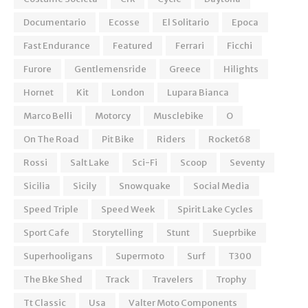
Documentario
Ecosse
El Solitario
Epoca
Fast Endurance
Featured
Ferrari
Ficchi
Furore
Gentlemensride
Greece
Hilights
Hornet
Kit
London
Lupara Bianca
Marco Belli
Motorcy
Musclebike
O
On The Road
Pit Bike
Riders
Rocket68
Rossi
Salt Lake
Sci-Fi
Scoop
Seventy
Sicilia
Sicily
Snowquake
Social Media
Speed Triple
Speed Week
Spirit Lake Cycles
Sport Cafe
Storytelling
Stunt
Sueprbike
Superhooligans
Supermoto
Surf
T300
The Bke Shed
Track
Travelers
Trophy
Tt Classic
Usa
Valter Moto Components