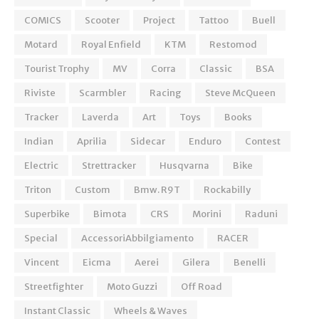
COMICS
Scooter
Project
Tattoo
Buell
Motard
Royal Enfield
KTM
Restomod
Tourist Trophy
MV
Corra
Classic
BSA
Riviste
Scarmbler
Racing
Steve McQueen
Tracker
Laverda
Art
Toys
Books
Indian
Aprilia
Sidecar
Enduro
Contest
Electric
Strettracker
Husqvarna
Bike
Triton
Custom
Bmw. R9T
Rockabilly
Superbike
Bimota
CRS
Morini
Raduni
Special
AccessoriAbbilgiamento
RACER
Vincent
Eicma
Aerei
Gilera
Benelli
Streetfighter
Moto Guzzi
Off Road
Instant Classic
Wheels & Waves