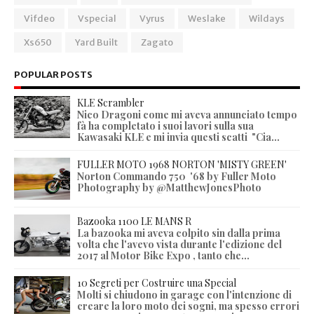
Vifdeo
Vspecial
Vyrus
Weslake
Wildays
Xs650
Yard Built
Zagato
POPULAR POSTS
KLE Scrambler
Nico Dragoni come mi aveva annunciato tempo
fà ha completato i suoi lavori sulla sua
Kawasaki KLE e mi invia questi scatti "Cia...
FULLER MOTO 1968 NORTON 'MISTY GREEN'
Norton Commando 750 '68 by Fuller Moto
Photography by @MatthewJonesPhoto
Bazooka 1100 LE MANS R
La bazooka mi aveva colpito sin dalla prima
volta che l'avevo vista durante l'edizione del
2017 al Motor Bike Expo , tanto che...
10 Segreti per Costruire una Special
Molti si chiudono in garage con l'intenzione di
creare la loro moto dei sogni, ma spesso errori