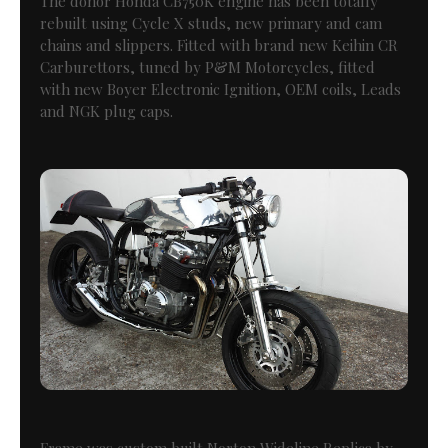
The donor Honda CB750K engine has been totally
rebuilt using Cycle X studs, new primary and cam
chains and slippers. Fitted with brand new Keihin CR
Carburettors, tuned by P&M Motorcycles, fitted
with new Boyer Electronic Ignition, OEM coils, Leads
and NGK plug caps.