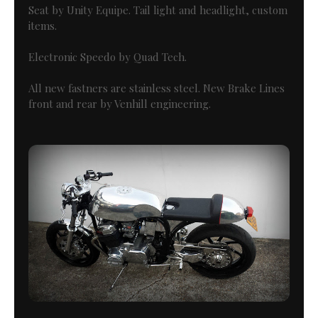
Seat by Unity Equipe. Tail light and headlight, custom
items.
Electronic Speedo by Quad Tech.
All new fastners are stainless steel. New Brake Lines
front and rear by Venhill engineering.