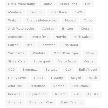
Deus Swank Rally
Fantic
Faster Sons
Fun
Montesa
Reunion
Road Race
SWM
Wakan
Analog Motorcycles
Moped
Turbo
Arch Motorcycles
Avinton
Britten
Cross
Motocross
Motorfest
Norvin
Paris Dakar
Patton
SBK
Sportster
Trip. Road
Yokohama
Minibike
Motor Bike Expo
Show
Street Cafe
Supersport
Verve Moto
Vespa
900
Breganze
Bultaco
Cbx
Egli Vincent
Henry Favre
Horex
Hystory
Magni
Mash
Mud Run
Retromod
Verona
Old School
Porsche
Supermono
Trident
750
Agusta
America
America In Ciao
Carlo Talamo