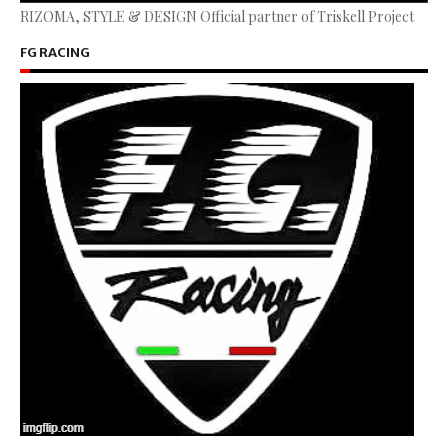
RIZOMA, STYLE & DESIGN Official partner of Triskell Project
FG RACING