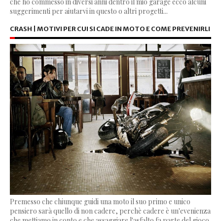
che ho commesso in diversi anni dentro il mio garage ecco alcuni
suggerimenti per aiutarvi in questo o altri progetti...
CRASH | MOTIVI PER CUI SI CADE IN MOTO E COME PREVENIRLI
Premesso che chiunque guidi una moto il suo primo e unico
pensiero sarà quello di non cadere, perchè cadere è un'evenienza
che mettiamo in conto e che assaggiare l'asfalto fa parte del gioco.