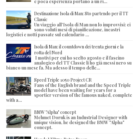
e poca esperienza portano a un ri...
Destinazione Isola di Man: Sto partendo per il TT
Classic
Un viaggio all'Isola di Man non lo improvvisi: ci
sono voluti mesi di pianificazione, incastri
logistici e notti passate sul calendario ...
Isola di Man: il countdown dei trenta giorni e la
rotta del Nord
I motivi per cui ho scelto agosto e il fascino
analogico del TT Classic li ho già messi nero su
bianco un mese fa. Ma adesso il tempo delle...
Speed Triple 1050 Project CR
Fans of the English brand and the Speed Triple
model have been waiting for years for a
sportier version of the famous naked, complete
with a...
BMW "Alpha" concept
Mehmet Doruk is an Industrial Designer with
unique vision, he designed the BMW "Alpha"
concept.