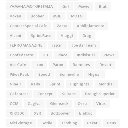
YAMAHA MOTOR ITALIA
Girl
Movie
Brat
Voxan
Bobber
MBE
MOTO
Contest Special Cafe
Zaeta
Abbilgiamento
Vicent
Sprint Race
Viaggi
Drag
FERRO MAGAZINE
Japan
Joe Bar Team
Confederate
HD
Place
Indivisual
News
Ace Cafe
Icon
Paton
Ramones
Desert
Pikes Peak
Speed
Bonneville
Higear
Nine T
Rally
Sprint
Highlights
Mondial
Caferacer
Concept
Sultans
Brough Superior
CCM
Cagiva
Glemseck
Ossa
Virus
XJR1300
XSR
Bottpower
Elettric
Miti Vintage
Borile
Clothing
Dakar
Deus