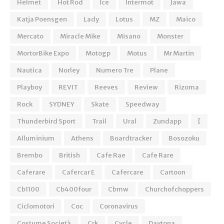
Helmet
Hot Rod
Ice
Intermot
Jawa
Katja Poensgen
Lady
Lotus
MZ
Maico
Mercato
Miracle Mike
Misano
Monster
MortorBike Expo
Motogp
Motus
Mr Martin
Nautica
Norley
Numero Tre
Plane
Playboy
REVIT
Reeves
Review
Rizoma
Rock
SYDNEY
Skate
Speedway
Thunderbird Sport
Trail
Ural
Zundapp
[
Alluminium
Athens
Boardtracker
Bosozoku
Brembo
British
Cafe Rae
Cafe Rare
Caferare
Cafercar E
Cafercare
Cartoon
Cb1100
Cb400four
Cbmw
Churchofchoppers
Ciclomotori
Coc
Coronavirus
Costume Società
Crk
Cycle
Daytona