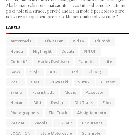
Alzi la mano chi non è mai caduto...ecco tutti abbiamo lasciato un
po di noi sulla strade, perchè andare in moto è pericoloso oltre
ad avere un equilibrio precario. Ma per quali motivi si cade ?
LABELS
Motorcycle
Cafe Racer
Video
Triumph
Honda
Highlight
Ducati
PIN UP
Curiosità
Harley Davidson
Yamaha
Life
BMW
Style
Arts
Guzzi
Vintage
RACE
Cars
Kawasaki
Suzuki
Kustom
Eventi
Fuoristrada
Music
Accessori
Norton
Miti
Design
Dirt Track
Film
Photographers
Flat Track
Abbigliamento
Reader
People
CB Four
Endurance
LOCATION
Style Motorcycle
Scrambler