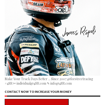
Make Your Track Days Better ... Since 2007 @forstreetracing
#4SR ✄ individual@4SR.com ✎ info@4SR.com
CONTACT NOW TO INCREASE YOUR MONEY