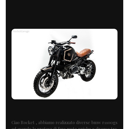
Ciao Rocket , abbiamo realizzato diverse bmw r1100gs
ed avendo la pretesa di fare moto uniche e diverse tra