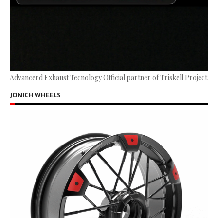
Advancerd Exhaust Tecnology Official partner of Triskell Project
JONICH WHEELS