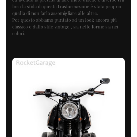
loro la sfida di questa trasformazione è stata proprio
quella di non farla assomigliare alle altre.
Per questo abbiamo puntato ad un look ancora più
classico e dallo stile vintage , sia nelle forme sia nei
colori.