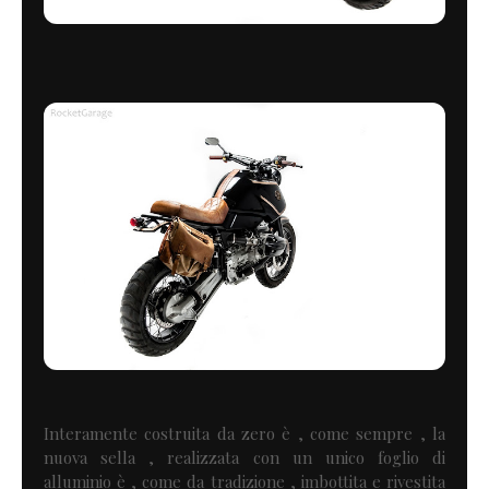
Interamente costruita da zero è , come sempre , la
nuova sella , realizzata con un unico foglio di
alluminio è , come da tradizione , imbottita e rivestita