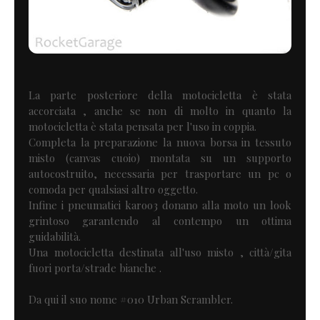
La parte posteriore della motocicletta è stata
accorciata , anche se non di molto in quanto la
motocicletta è stata pensata per l'uso in coppia.
Completa la preparazione la nuova borsa in tessuto
misto (canvas cuoio) montata su un supporto
autocostruito, necessaria per trasportare un pc o
comoda per qualsiasi altro oggetto.
Infine i pneumatici karoo3 donano alla moto un look
grintoso garantendo al contempo un ottima
guidabilità.
Una motocicletta destinata all'uso misto , città/gita
fuori porta/strade bianche .
Da qui il suo nome #010 Urban Scrambler.