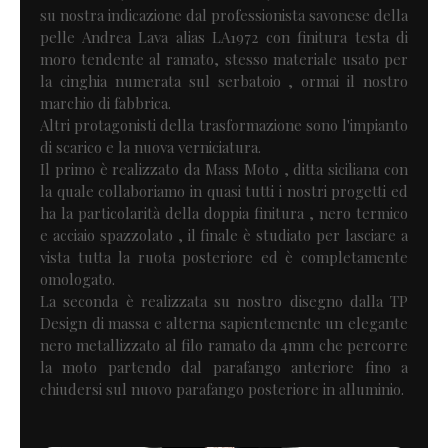
su nostra indicazione dal professionista savonese della
pelle Andrea Lava alias LA1972 con finitura testa di
moro tendente al ramato, stesso materiale usato per
la cinghia numerata sul serbatoio , ormai il nostro
marchio di fabbrica.
Altri protagonisti della trasformazione sono l'impianto
di scarico e la nuova verniciatura.
Il primo è realizzato da Mass Moto , ditta siciliana con
la quale collaboriamo in quasi tutti i nostri progetti ed
ha la particolarità della doppia finitura , nero termico
e acciaio spazzolato , il finale è studiato per lasciare a
vista tutta la ruota posteriore ed è completamente
omologato.
La seconda è realizzata su nostro disegno dalla TP
Design di massa e alterna sapientemente un elegante
nero metallizzato al filo ramato da 4mm che percorre
la moto partendo dal parafango anteriore fino a
chiudersi sul nuovo parafango posteriore in alluminio.