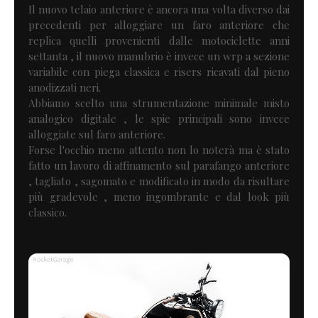
Il nuovo telaio anteriore è ancora una volta diverso dai
precedenti per alloggiare un faro anteriore che
replica quelli provenienti dalle motociclette anni
settanta , il nuovo manubrio è invece un wrp a sezione
variabile con piega classica e risers ricavati dal pieno
anodizzati neri.
Abbiamo scelto una strumentazione minimale misto
analogico digitale , le spie principali sono invece
alloggiate sul faro anteriore.
Forse l'occhio meno attento non lo noterà ma è stato
fatto un lavoro di affinamento sul parafango anteriore
, tagliato , sagomato e modificato in modo da risultare
più gradevole , meno ingombrante e dal look più
classico.